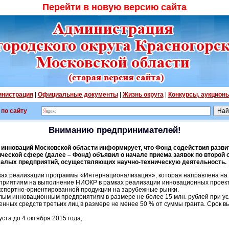
Перейти в новую версию сайта
нистрация
|
Официальные документы
|
Жизнь округа
|
Конкурсы, аукцион
 по сайту
Вниманию предпринимателей!
 инноваций Московской области информирует, что Фонд содействия раз
ческой сфере (далее – Фонд) объявил о начале приема заявок по второй о
алых предприятий, осуществляющих научно-техническую деятельность.
ках реализации программы «Интернационализация», которая направлена на
риятиям на выполнение НИОКР в рамках реализации инновационных проекто
кспортно-ориентированной продукции на зарубежные рынки.
ым инновационным предприятиям в размере не более 15 млн. рублей при у
ченных средств третьих лиц в размере не менее 50 % от суммы гранта. Срок
ста до 4 октября 2015 года;