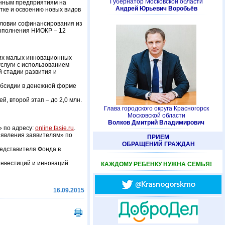
Губернатор Московской области
онным предприятиям на
Андрей Юрьевич Воробьёв
тке и освоению новых видов
словии софинансирования из
 выполнения НИОКР – 12
щих малых инновационных
услуги с использованием
й стадии развития и
убсидии в денежной форме
, второй этап – до 2,0 млн.
Глава городского округа Красногорск
Московской области
Волков Дмитрий Владимирович
» по адресу:
online.fasie.ru
.
ъявления заявителям» по
ПРИЕМ
ОБРАЩЕНИЙ ГРАЖДАН
едставителя Фонда в
инвестиций и инноваций
КАЖДОМУ РЕБЕНКУ НУЖНА СЕМЬЯ!
16.09.2015