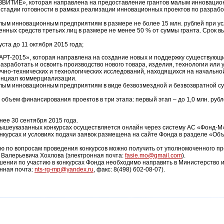
АЗВИТИЕ», которая направлена на предоставление грантов малым инноваци
тадии готовности в рамках реализации инновационных проектов по разрабо
ым инновационным предприятиям в размере не более 15 млн. рублей при у
ченных средств третьих лиц в размере не менее 50 % от суммы гранта. Срок
ста до 11 октября 2015 года;
ТАРТ-2015», которая направлена на создание новых и поддержку существую
зработать и освоить производство нового товара, изделия, технологии или 
учно-технических и технологических исследований, находящихся на начально
нциал коммерциализации.
лым инновационным предприятиям в виде безвозмездной и безвозвратной с
бъем финансирования проектов в три этапа: первый этап – до 1,0 млн. рублей
нее 30 сентября 2015 года.
 вышеуказанных конкурсах осуществляется онлайн через систему АС «Фонд-М
курсах и условиях подачи заявок размещена на сайте Фонда в разделе «Об
 по вопросам проведения конкурсов можно получить от уполномоченного пр
 Валерьевича Хохлова (электронная почта:
fasie.mo@gmail.com
).
нии по участию в конкурсах Фонда необходимо направить в Министерство 
онная почта:
nts-rg-mp@yandex.ru
, факс: 8(498) 602-08-07).