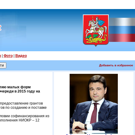
ы
|
Фото
|
Видео
Добавить в избранное
витию малых форм
череди в 2015 году на
 предоставление грантов
в по созданию и поставке
словии софинансирования из
 выполнения НИОКР – 12