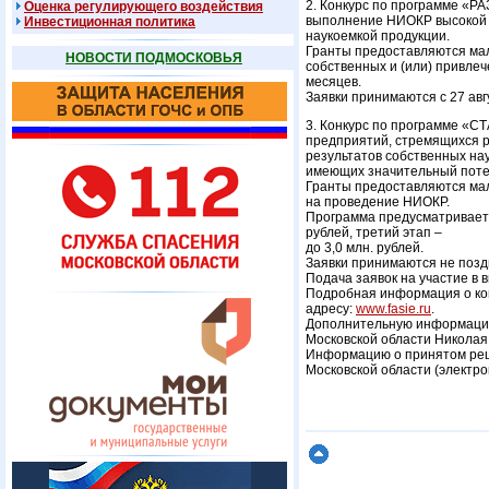
2. Конкурс по программе «Р
Оценка регулирующего воздействия
выполнение НИОКР высокой с
Инвестиционная политика
наукоемкой продукции.
Гранты предоставляются мал
НОВОСТИ ПОДМОСКОВЬЯ
собственных и (или) привле
месяцев.
Заявки принимаются с 27 авгу
3. Конкурс по программе «С
предприятий, стремящихся ра
результатов собственных на
имеющих значительный поте
Гранты предоставляются ма
на проведение НИОКР.
Программа предусматривает о
рублей, третий этап –
до 3,0 млн. рублей.
Заявки принимаются не позд
Подача заявок на участие в
Подробная информация о кон
адресу:
www.fasie.ru
.
Дополнительную информацию
Московской области Николая
Информацию о принятом реше
Московской области (электр