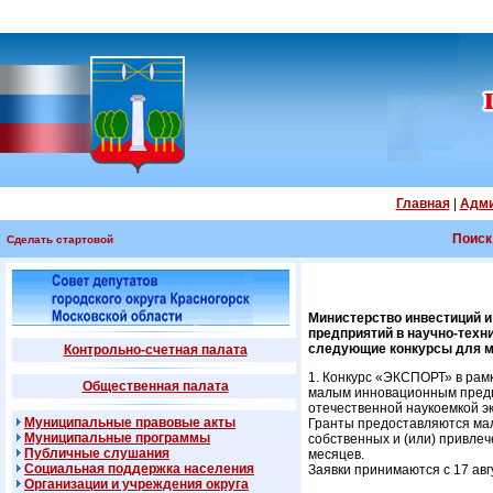
Главная
|
Адми
Поиск
Сделать стартовой
Министерство инвестиций и
предприятий в научно-техни
следующие конкурсы для м
Контрольно-счетная палата
1. Конкурс «ЭКСПОРТ» в рам
Общественная палата
малым инновационным предп
отечественной наукоемкой э
Муниципальные правовые акты
Гранты предоставляются мал
Муниципальные программы
собственных и (или) привле
Публичные слушания
месяцев.
Социальная поддержка населения
Заявки принимаются с 17 авгу
Организации и учреждения округа