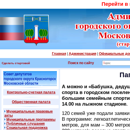
Перейти в
Главная
|
Администрация
|
Официальные до
Поиск по сайту
Сделать стартовой
Пап
А можно и «Бабушка, дедуш
спорта в городском поселе
Контрольно-счетная палата
большим семейным спортив
Общественная палата
14.00 на лыжном стадионе.
Муниципальные правовые
120 семей уже подали заявки
акты
В программе: легкоатлетичес
Муниципальные программы
Публичные слушания
метров, для мам – 300 метров
Социальная поддержка