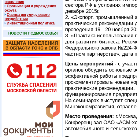
населения
сектора РФ в условиях импо
Организации и учреждения
округа
декабря 2015г.
Оценка регулирующего
2. «Экспорт, промышленный а
воздействия
практические рекомендации 
Инвестиционная политика
проведения 19 - 20 ноября 20
НОВОСТИ ПОДМОСКОВЬЯ
3. «Практика использования 
для развития бизнеса. Реко
Федерального закона №224-ФЗ
частном партнерстве», дата п
Цель мероприятий
- с учас
органов обсудить основные в
эффективной работы предпри
прокомментировать новые но
практические рекомендации,
функционирования предприя
На семинарах выступят спец
Минэкономразвития, отрасле
Место проведения:
г.Москва
Конференц зал ОАО «АСМ-хо
автомобильного и сельскохо