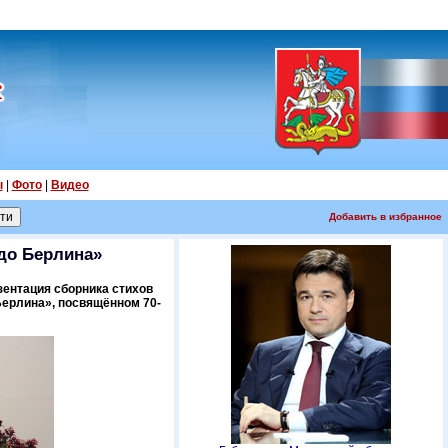
ы
|
Фото
|
Видео
Добавить в избранное
до Берлина»
зентация сборника стихов
Берлина», посвящённом 70-