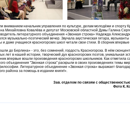
и вниманием начальник управления по культуре, делам молодёжи и спорту К
на Михайловна Ковалёва и депутат Московской областной Думы Галина Серг
водитель литературного объединения «Звонкая строка» Надежда Александр
ялся музыкально-поэтический вечер. Звучала акустическая гитара, музыкан
ты и даже учащиеся красногорских школ читали свои стихи. В сборник впервы
шли до Берлина» - это, без сомнений, гордость Красногорска. В нём сконце
 лет в нашей истории, творческий дух красногорских поэтов, уникальная эс
рник впервые вошли произведения красногорских школьников. Как отметила 
ого объединения "Звонкая строка" раскрыли в своих произведениях темы мир
 философии. Литературное объединение «Звонкая строка» выражает благода
го района за помощь в издании книги!».
Зав. отделом по связям с общественность
Фото К. К