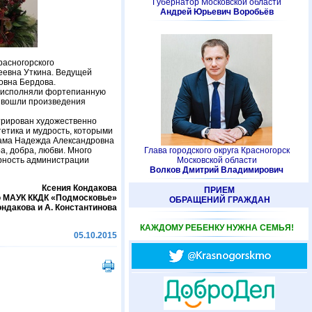
Губернатор Московской области
Андрей Юрьевич Воробьёв
расногорского
еевна Уткина. Ведущей
овна Бердова.
ты исполняли фортепианную
е вошли произведения
нтрирован художественно
тетика и мудрость, которыми
сама Надежда Александровна
а, добра, любви. Много
Глава городского округа Красногорск
рность администрации
Московской области
Волков Дмитрий Владимирович
Ксения Кондакова
ПРИЕМ
ю МАУК ККДК «Подмосковье»
ОБРАЩЕНИЙ ГРАЖДАН
ондакова и А. Константинова
КАЖДОМУ РЕБЕНКУ НУЖНА СЕМЬЯ!
05.10.2015