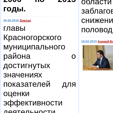
обла
годы.
заблаг
снижен
30.04.2016
Доклад
главы
половод
Красногорского
18.02.2015
Андрей Во
муниципального
района о
достигнутых
значениях
показателей для
оценки
эффективности
деятельности