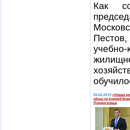
Как со
предсе
Москов
Пестов
учебно
жилищно
хозяй
обучило
05.02.2015
«Новая ре
области Андрей Вор
Подмосковья