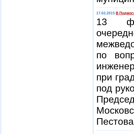
17.02.2015
В Подмос
13 фе
очере
межвед
по воп
инжене
при гра
под рук
Предсе
Москов
Пестова