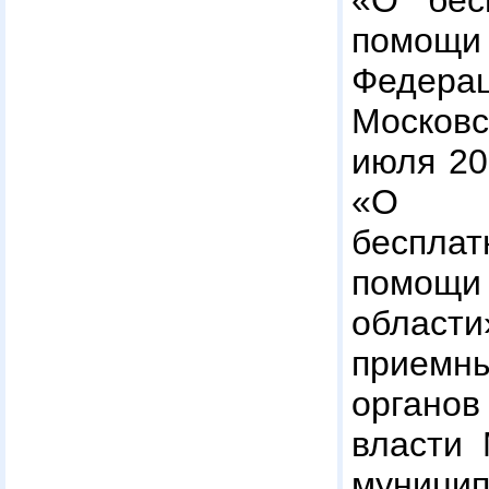
«О бес
помощ
Федер
Москов
июля 20
«О п
беспл
помощ
област
приемн
органо
власти 
муницип