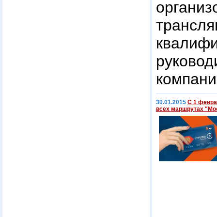
орган
трансля
квалиф
руково
компани
30.01.2015
С 1 февра
всех маршрутах "Мо