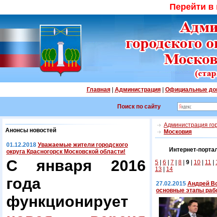
Перейти в
Главная
|
Администрация
|
Официальные до
Поиск по сайту
Администрация гор
Анонсы новостей
Московия
01.12.2018
Уважаемые жители городского
Интернет-порта
округа Красногорск Московской области!
С января 2016
5
|
6
|
7
|
8
|
9
|
10
|
11
|
13
|
14
года
27.02.2015
Андрей Во
основные этапы раб
функционирует