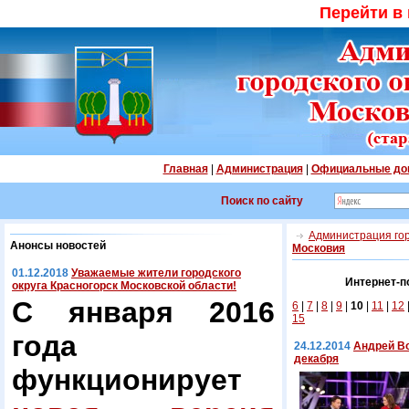
Перейти в
Главная
|
Администрация
|
Официальные до
Поиск по сайту
Администрация гор
Анонсы новостей
Московия
01.12.2018
Уважаемые жители городского
Интернет-п
округа Красногорск Московской области!
С января 2016
6
|
7
|
8
|
9
|
10
|
11
|
12
15
года
24.12.2014
Андрей Во
декабря
функционирует