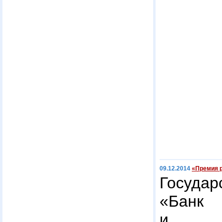
09.12.2014
«Премия р
Госуда
«Ба
и вне