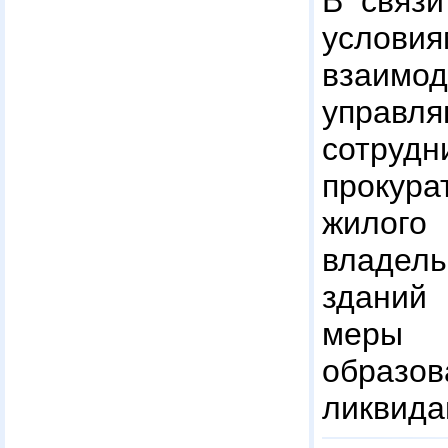
В связ
услов
взаимод
управ
сотр
прокур
жилог
владел
зданий
меры 
образ
ликвида