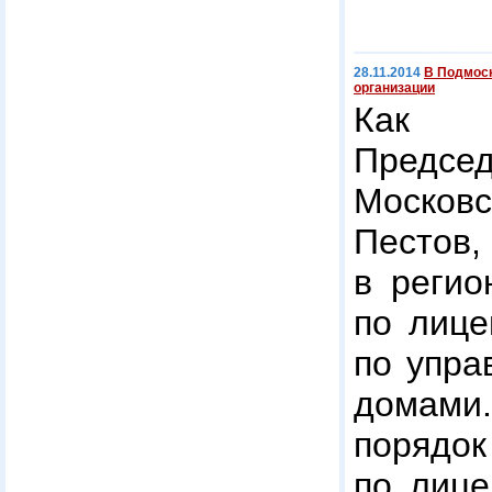
28.11.2014
В Подмос
организации
Как с
Предсе
Москов
Песто
в регио
по лице
по упра
домами
поря
по лиц