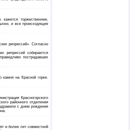
к кажется торжественнее,
бычно, и все происходящее
ких репрессий». Согласно
ких репрессий собираются
справедливо пострадавших
о камня на Красной горке.
нистрация Красногорского
ского районного отделения
оздравили с днем рождения
на.
ят и более лет совместной