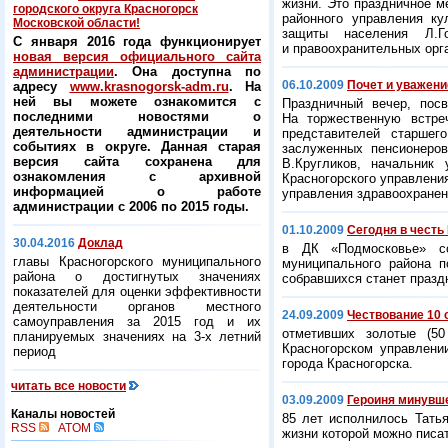
жизни. Это праздничное м
городского округа Красногорск
районного управления ку
Московской области!
защиты населения Л.Г
С января 2016 года функционирует
и правоохранительных орга
новая версия официального сайта
администрации
. Она доступна по
06.10.2009
Почет и уважен
адресу
www.krasnogorsk-adm.ru
. На
ней вы можете ознакомится с
Праздничный вечер, пос
последними новостями о
На торжественную встреч
деятельности администрации и
представителей старшег
событиях в округе. Данная старая
заслуженных пенсионеров
версия сайта сохранена для
В.Кругликов, начальник
ознакомления с архивной
Красногорского управлени
информацией о работе
управления здравоохранен
администрации с 2006 по 2015 годы.
01.10.2009
Сегодня в чест
30.04.2016
Доклад
в ДК «Подмосковье» сос
главы Красногорского муниципального
муниципального района п
района о достигнутых значениях
собравшихся станет празд
показателей для оценки эффективности
деятельности органов местного
24.09.2009
Чествование 10 
самоуправления за 2015 год и их
отметивших золотые (50
планируемых значениях на 3-х летний
Красногорском управлен
период
города Красногорска.
читать все новости
03.09.2009
Героиня минувш
Каналы новостей
85 лет исполнилось Тать
RSS
ATOM
жизни которой можно писат