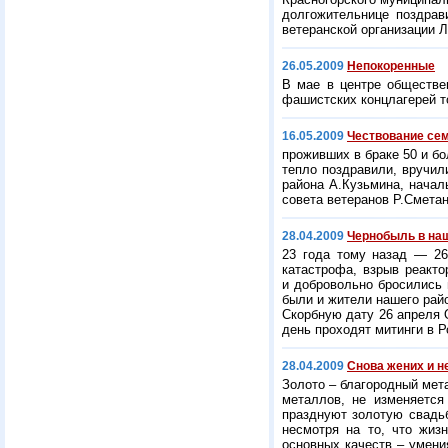
долгожительнице поздрав
ветеранской организации 
26.05.2009
Непокоренные
В мае в центре обществ
фашистских концлагерей т
16.05.2009
Чествование сем
проживших в браке 50 и б
тепло поздравили, вручил
района А.Кузьмина, начал
совета ветеранов Р.Сметан
28.04.2009
Чернобыль в на
23 года тому назад — 26
катастрофа, взрыв реакто
и добровольно бросились 
были и жители нашего рай
Скорбную дату 26 апреля 
день проходят митинги в Р
28.04.2009
Снова жених и н
Золото – благородный мет
металлов, не изменяется
празднуют золотую свадьб
несмотря на то, что жиз
основных качеств – умен