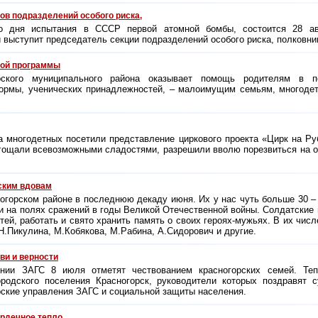
ов подразделений особого риска,
о дня испытания в СССР первой атомной бомбы, состоится 28 ав
выступит председатель секции подразделений особого риска, полковник
ной программы
рского муниципального района оказывает помощь родителям в п
ормы, ученических принадлежностей, – малоимущим семьям, многод
а многодетных посетили представление циркового проекта «Цирк на Ру
гощали всевозможными сладостями, разрешили вволю порезвиться на о
ским вдовам
огорском районе в последнюю декаду июня. Их у нас чуть больше 30 
и на полях сражений в годы Великой Отечественной войны. Солдатские 
етей, работать и свято хранить память о своих героях-мужьях. В их чис
Н.Пикулина, М.Кобякова, М.Рабина, А.Сидорович и другие.
ви и верности
ении ЗАГС 8 июля отметят чествованием красногорских семей. Теп
ородского поселения Красногорск, руководители которых поздравят с
орские управления ЗАГС и социальной защиты населения.
ердечное тепло