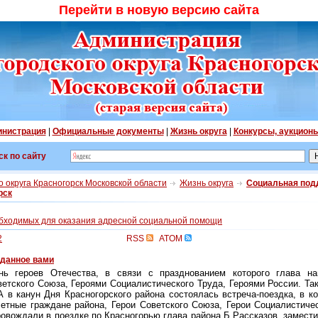
Перейти в новую версию сайта
нистрация
|
Официальные документы
|
Жизнь округа
|
Конкурсы, аукцион
ск по сайту
 округа Красногорск Московской области
Жизнь округа
Социальная под
рск
бходимых для оказания адресной социальной помощи
2
RSS
ATOM
данное вами
ь героев Отечества, в связи с празднованием которого глава на
ветского Союза, Героями Социалистического Труда, Героями России. Так
А в канун Дня Красногорского района состоялась встреча-поездка, в ко
четные граждане района, Герои Советского Союза, Герои Социалистичес
ровождали в поездке по Красногорью глава района Б.Рассказов, замест