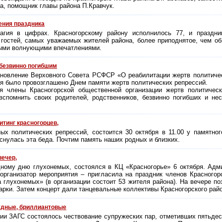
а, помощник главы района П.Кравчук.
ения праздника
магия в цифрах. Красногорскому району исполнилось 77, и праздни
гостей, самых уважаемых жителей района, более приподнятое, чем о
ными волнующими впечатлениями.
безвинно погибшим
ановление Верховного Совета РСФСР «О реабилитации жертв политичес
ря было провозглашено Днем памяти жертв политических репрессий.
я члены Красногорской общественной организации жертв политичес
 вспомнить своих родителей, родственников, безвинно погибших и не
тинг красногорцев,
ых политических репрессий, состоится 30 октября в 11.00 у памятног
снулась эта беда. Почтим память наших родных и близких.
вечер,
ому дню глухонемых, состоялся в КЦ «Красногорье» 6 октября. Адми
организатор мероприятия – пригласила на праздник членов Красногор
 глухонемых» (в организации состоит 53 жителя района). На вечере п
арки. Затем концерт дали танцевальные коллективы Красногорского райо
удные, бриллиантовые
ии ЗАГС состоялось чествование супружеских пар, отметивших пятьдес