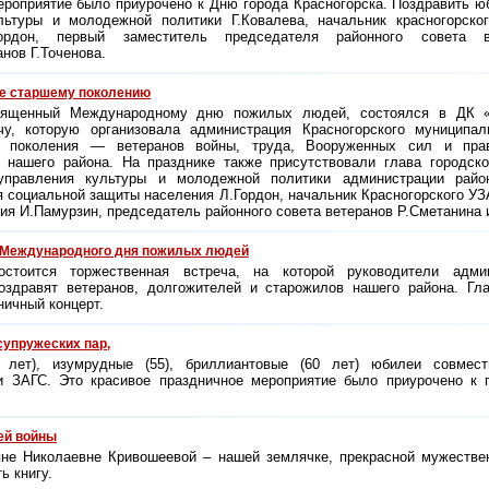
ероприятие было приурочено к Дню города Красногорска. Поздравить 
льтуры и молодежной политики Г.Ковалева, начальник красногорско
ордон, первый заместитель председателя районного совета в
нов Г.Точенова.
ие старшему поколению
вященный Международному дню пожилых людей, состоялся в ДК «
у, которую организовала администрация Красногорского муниципал
о поколения — ветеранов войны, труда, Вооруженных сил и прав
 нашего района. На празднике также присутствовали глава городско
 управления культуры и молодежной политики администрации район
я социальной защиты населения Л.Гордон, начальник Красногорского УЗ
ия И.Памурзин, председатель районного совета ветеранов Р.Сметанина 
ь Международного дня пожилых людей
тоится торжественная встреча, на которой руководители админ
оздравят ветеранов, долгожителей и старожилов нашего района. Г
ничный концерт.
супружеских пар,
 лет), изумрудные (55), бриллиантовые (60 лет) юбилеи совмес
ии ЗАГС. Это красивое праздничное мероприятие было приурочено к
ей войны
яне Николаевне Кривошеевой – нашей землячке, прекрасной мужестве
ь книгу.