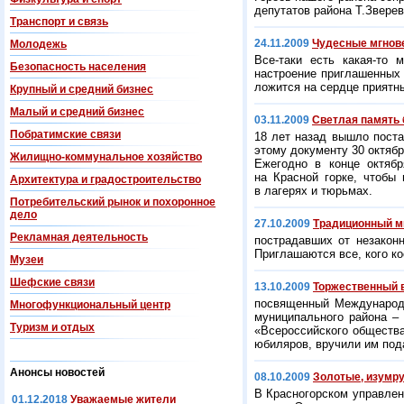
депутатов района Т.Зверев
Транспорт и связь
24.11.2009
Чудесные мгнов
Молодежь
Все-таки есть какая-то 
Безопасность населения
настроение приглашенных 
ложится на сердце прият
Крупный и средний бизнес
Малый и средний бизнес
03.11.2009
Светлая память 
Побратимские связи
18 лет назад вышло пост
этому документу 30 октяб
Жилищно-коммунальное хозяйство
Ежегодно в конце октябр
на Красной горке, чтобы
Архитектура и градостроительство
в лагерях и тюрьмах.
Потребительский рынок и похоронное
дело
27.10.2009
Традиционный ми
Рекламная деятельность
пострадавших от незаконн
Приглашаются все, кого ко
Музеи
Шефские связи
13.10.2009
Торжественный 
посвященный Международн
Многофункциональный центр
муниципального района – 
Туризм и отдых
«Всероссийского общества
юбиляров, вручили им под
Анонсы новостей
08.10.2009
Золотые, изумр
В Красногорском управлен
01.12.2018
Уважаемые жители