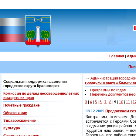
Главная
|
Адми
Пои
Администрация городского
Социальная поддержка населения
городского округа Красного
городского округа Красногорск
Программы по годам
Комиссия по делам несовершеннолетних
Перечень документов нео
и защите их прав
3
|
4
|
5
|
6
|
7
|
8
|
9
|
10
|
11
|
1
Почетные граждане
08.12.2009
Продолжаем соз
Образование
Завтра мы отмечаем Ден
Здравоохранение
встречается с Героями Со
в администрации района. 
Культура
гордится наш район, – по
Героев нашего района соп
Физкультура и спорт