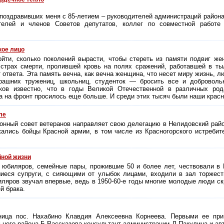
поздравивших меня с 85-летием – руководителей администраций района
ателей и членов Советов депутатов, коллег по совместной работ
кое лицо
ойти, сколько поколений вырасти, чтобы стереть из памяти подвиг ж
страх смерти, пролившей кровь на полях сражений, работавшей в ты
т ответа. Эта память вечна, как вечна женщина, что несет миру жизнь, л
рашних тружениц, школьниц, студенток — бросить все и добровольн
ков известно, что в годы Великой Отечественной в различных ро
а на фронт просилось еще больше. И среди этих тысяч были наши красн
ле
онный совет ветеранов направляет свою делегацию в Нелидовский райо
жались бойцы Красной армии, в том числе из Красногорского истребит
йной жизни
 юбиляров, семейные пары, прожившие 50 и более лет, чествовали в 
иеся супруги, с сияющими от улыбок лицами, входили в зал торжес
биляров звучал впервые, ведь в 1950-60-е годы многие молодые люди с
й брака.
ница пос. Нахабино Клавдия Алексеевна Корнеева. Первыми ее при
ьного района Б.Рассказова консультант администрации Л.Пакулина и авт