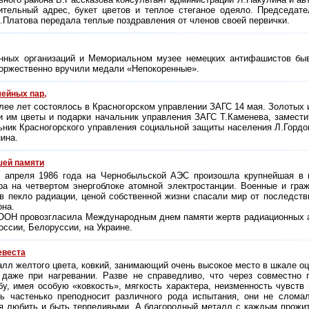
ительный адрес, букет цветов и теплое стеганое одеяло. Председате
Л.Платова передала теплые поздравления от членов своей первички.
енных организаций и Мемориальном музее немецких антифашистов бы
оржественно вручили медали «Непокоренные».
ейных пар,
олее лет состоялось в Красногорском управлении ЗАГС 14 мая. Золотых
и им цветы и подарки начальник управления ЗАГС Т.Каменева, замест
ьник Красногорского управления социальной защиты населения Л.Гордо
ина.
шей памяти
 апреля 1986 года на Чернобыльской АЭС произошла крупнейшая в 
ра на четвертом энергоблоке атомной электростанции. Военные и гра
в пекло радиации, ценой собственной жизни спасали мир от последств
она.
ООН провозгласила Международным днем памяти жертв радиационных а
оссии, Белоруссии, на Украине.
евеста
алл желтого цвета, ковкий, занимающий очень высокое место в шкале оц
 даже при нагревании. Разве не справедливо, что через совместно 
у, имея особую «ковкость», мягкость характера, неизменность чувств 
нь частенько преподносит различного рода испытания, они не слома
ия любить и быть терпеливыми. А благородный металл с каждым прожи