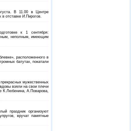
густа. В 11.00 в Центре
 в отставке И.Пирогов.
одготовке к 1 сентября:
етным, неполным, имеющим
блевке», расположенного в
громных батутах, покатали
– прекрасных мужественных
вдовы взяли на свои плечи
ле К.Любенина, А.Поварова,
лый праздник организуют
упругов, вручат памятные