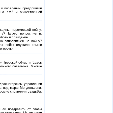
 и поселений, предприятий
е на КМЗ и общественной
енщины, пережившей войну,
лу? На этот вопрос нет и,
юбовь и созидание.
о отправиться на войну?
дах войск служило свыше
огорочки.
н Тверской области. Здесь
ельного батальона. Многие
Красногорском управлении
тв под марш Мендельсона,
кромно справляли свадьбы,
шли поздравить от главы
ор этих строк. Мы вручили