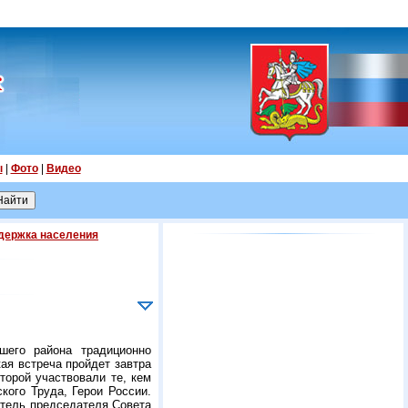
ы
|
Фото
|
Видео
держка населения
шего района традиционно
ая встреча пройдет завтра
торой участвовали те, кем
кого Труда, Герои России.
итель председателя Совета