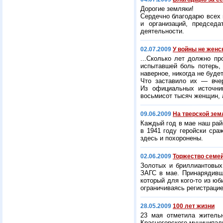
Дорогие земляки!
Сердечно благодарю всех 
и организаций, председ
деятельности.
02.07.2009
У войны не женс
...Сколько лет должно пр
испытавшей боль потерь, 
наверное, никогда не буде
Что заставило их — вче
Из официальных источни
восьмисот тысяч женщин, 
09.06.2009
На тверской зем
Каждый год в мае наш рай
в 1941 году геройски сра
здесь и похоронены.
02.06.2009
Торжество семе
Золотых и бриллиантовых
ЗАГС в мае. Принарядивш
который для кого-то из ю
ограничиваясь регистрацие
28.05.2009
100 лет жизни
23 мая отметила житель
Красногорского муниципал