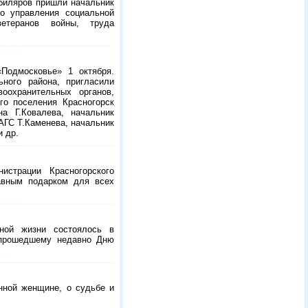
юбиляров пришли начальник
го управления социальной
етеранов войны, труда
Подмосковье» 1 октября.
ьного района, пригласили
оохранительных органов,
го поселения Красногорск
а Г.Ковалева, начальник
АГС Т.Каменева, начальник
и др.
истрации Красногорского
лавным подарком для всех
тной жизни состоялось в
 прошедшему недавно Дню
нной женщине, о судьбе и