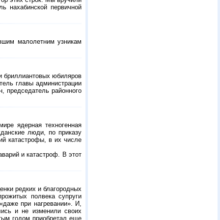
ль нахабинской первичной
вшим малолетним узникам
 и бриллиантовых юбиляров
итель главы администрации
н, председатель районного
мире ядерная техногенная
жданские люди, по приказу
ий катастрофы, в их числе
варий и катастроф. В этот
енки редких и благородных
прожитых полвека супруги
«даже при нагревании». И,
лись и не изменили своих
тым годом приобретал еще