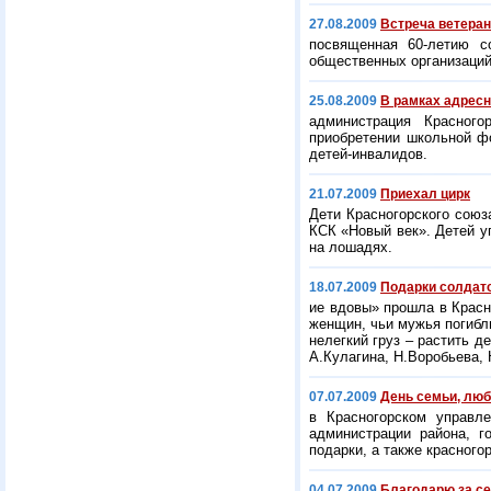
27.08.2009
Встреча ветеран
посвященная 60-летию с
общественных организаций 
25.08.2009
В рамках адрес
администрация Красного
приобретении школьной ф
детей-инвалидов.
21.07.2009
Приехал цирк
Дети Красногорского союз
КСК «Новый век». Детей у
на лошадях.
18.07.2009
Подарки солдат
ие вдовы» прошла в Красн
женщин, чьи мужья погибл
нелегкий груз – растить д
А.Кулагина, Н.Воробьева, 
07.07.2009
День семьи, люб
в Красногорском управл
администрации района, г
подарки, а также красног
04.07.2009
Благодарю за с