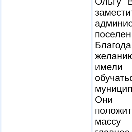
Ольгу В
заме
админи
поселе
Благод
желанию
имел
обуча
муници
Они п
полож
массу