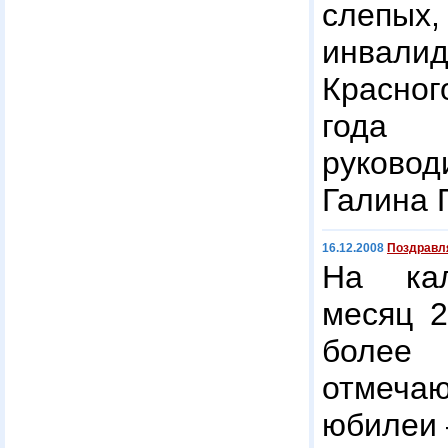
слепых
инвал
Красног
года 
руково
Галина 
16.12.2008
Поздравл
На кал
месяц 2
более
отмеча
юбилеи 