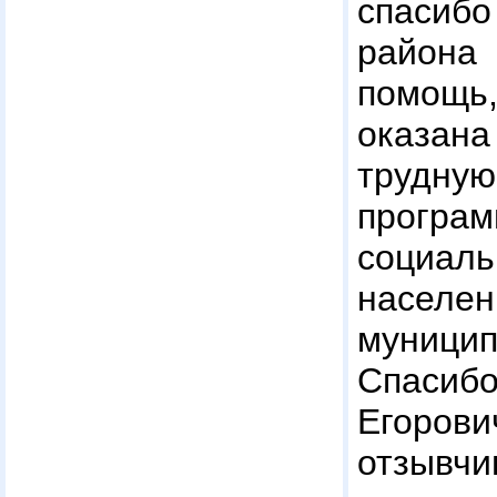
спасибо
района
помощ
оказа
трудну
прогр
соци
населе
муницип
Спаси
Егоро
отзывч