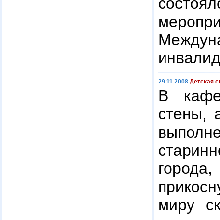
состо
меропр
Между
инвалид
29.11.2008
Детская с
В кафе
стены, 
выпол
старин
горо
прикосн
миру ск