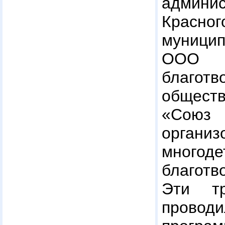
админис
Красног
муници
ООО
благотв
общест
«Союз
организ
мног
благот
Эти тр
прово