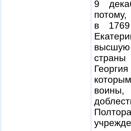
9 дека
потому
в 1769
Екате
высшую
страны
Георг
котор
воины,
доблест
Полт
учреж