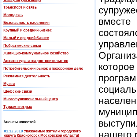
супруже
Транспорт и связь
Молодежь
вместе
Безопасность населения
состоял
Крупный и средний бизнес
Малый и средний бизнес
упра
Побратимские связи
Органи
Жилищно-коммунальное хозяйство
Архитектура и градостроительство
которое
Потребительский рынок и похоронное дело
прогр
Рекламная деятельность
Музеи
социа
Шефские связи
населе
Многофункциональный центр
Туризм и отдых
муници
выступ
Анонсы новостей
01.12.2018
Уважаемые жители городского
нашего 
округа Красногорск Московской области!