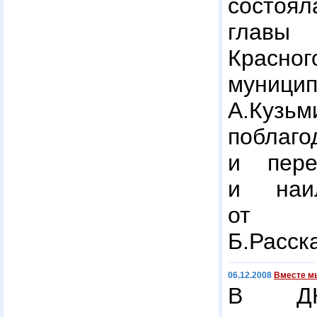
состоя
главы
Красног
муниц
А.Куз
поблаго
и пере
и наи
от г
Б.Расск
06.12.2008
Вместе м
В ДК 