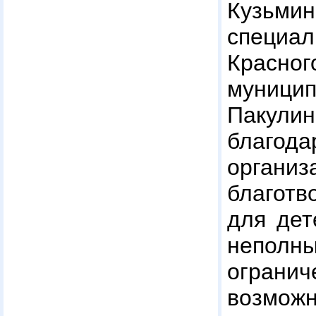
Кузьм
специал
Красног
муницип
Пакул
благ
организ
благот
для дет
неполн
огранич
возмож