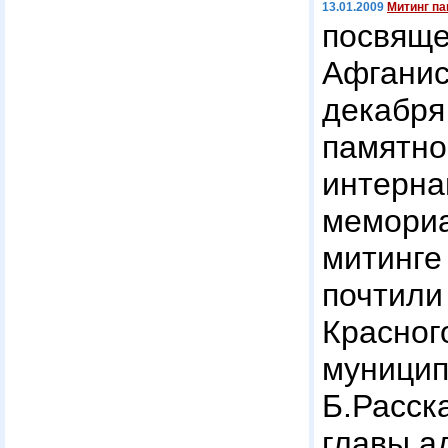
13.01.2009
Митинг па
посвяще
Афгани
декабр
памятн
интер
мемориа
митинге
почтили
Красног
муниц
Б.Расс
главы а