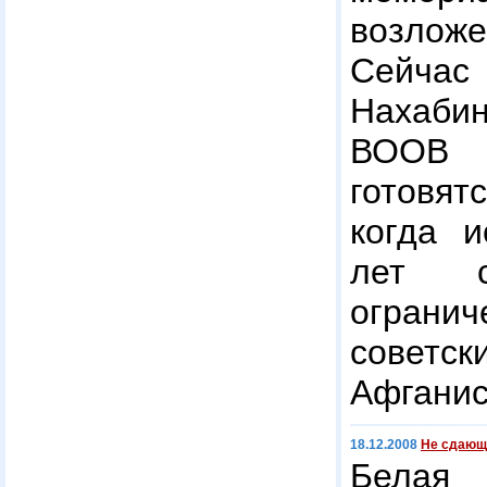
возлож
Сейчас
Нахаб
ВООВ «
готовя
когда и
лет 
огранич
совет
Афганис
18.12.2008
Не сдающ
Белая 