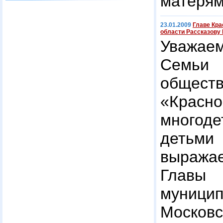
матерям
23.01.2009
Главе Кра
области Рассказову 
Уважаем
Семьи 
общест
«Крас
много
детьм
выражае
Главы
муниц
Москов