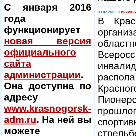
С января 2016
03.02.2009
О внимани
года
В Крас
функционирует
органи
новая версия
облас
официального
Всерос
сайта
инвал
администрации
.
расп
Она доступна по
Красн
адресу
Пионе
www.krasnogorsk-
прошло
adm.ru
. На ней вы
спортив
можете
стрельб