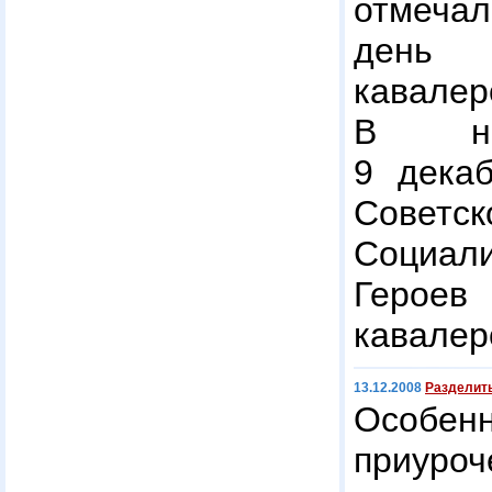
отмечал
день
кавалер
В на
9 декаб
Советс
Социал
Героев
кавалер
13.12.2008
Разделит
Особе
приуроч