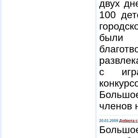
двух дн
100 дет
городск
были
благот
развлек
с игр
конку
Большо
членов 
20.01.2009
Доброта с
Больш