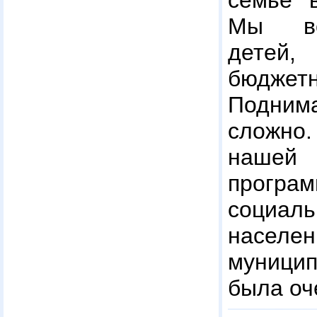
семье в
Мы во
дете
бюджет
Подни
сложно.
нашей
прогр
соци
населе
муници
была оч