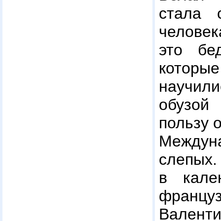
стала 
человек
это бе
котор
научил
обузо
пользу 
Между
слепых.
в кале
франц
Валент