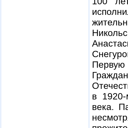
100 ле
испол
жите
Николь
Анаст
Снегур
Перв
Гражд
Отечест
в 1920-
века. П
несмо