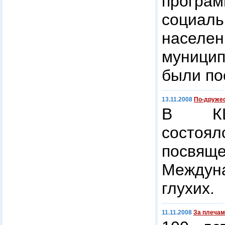
прогр
соци
населе
муници
были по
13.11.2008
По-дружес
В КЦ 
сост
посвящ
Между
глухих.
11.11.2008
За плечам