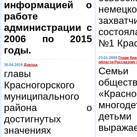
информацией о
немецко
работе
захва
администрации с
состоя
2006 по 2015
№1 Крас
годы.
23.01.2009
Главе Кра
области Рассказову 
30.04.2016
Доклад
Семьи 
главы
общест
Красногорского
«Крас
муниципального
много
района о
детьм
достигнутых
выража
значениях