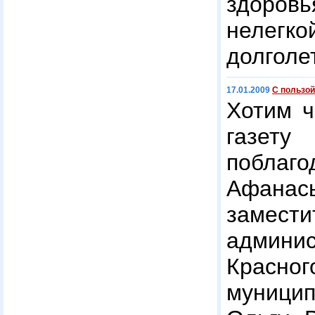
здоровь
неле
долголе
17.01.2009
С пользой
Хотим ч
газе
поблаг
Афана
заме
админис
Красног
муници