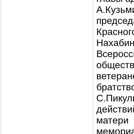
А.Кузьм
председ
Крас
Нахаби
Всеросс
общест
ветера
братст
С.Пикул
действ
матер
мемори