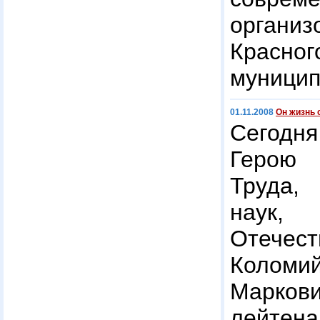
организ
Красног
муницип
01.11.2008
Он жизнь 
Сегодня
Герою 
Труда,
наук, 
Отече
Коло
Марко
лейтен