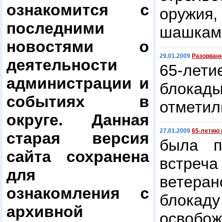
ознакомится с
оружия,
последними
шашкам,
новостями о
29.01.2009
Разорванн
деятельности
65-лет
администрации и
блока
событиях в
отметил
округе. Данная
27.01.2009
65-летию
старая версия
была п
сайта сохранена
встре
для
ветера
ознакомления с
блока
архивной
освобож