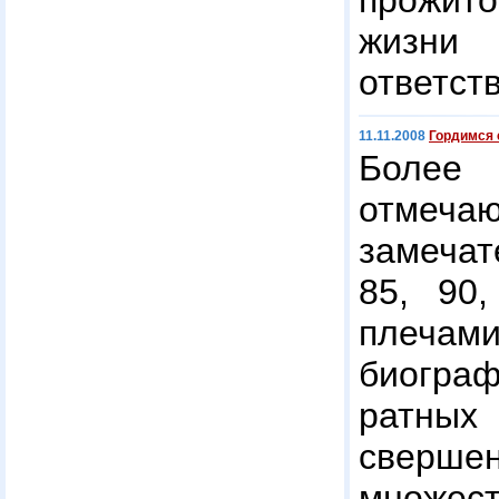
прожит
жиз
ответст
11.11.2008
Гордимся 
Более
отмеча
замечат
85, 90
плечами
биогра
ратн
сверш
множест