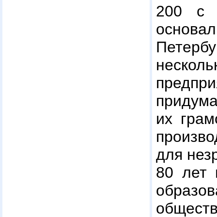
200 с 
основ
Пете
неск
предпр
придум
их грам
произв
для нез
80 лет
образо
обществ