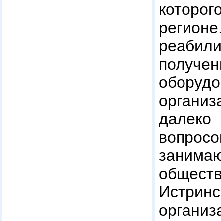
которог
реги
реабил
получе
оборудо
органи
далеко 
вопро
заним
общест
Истри
орган