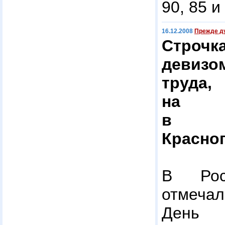
90, 85 и
16.12.2008
Прежде ду
Строчк
девиз
труда
на
в ад
Красно
В Рос
отмечал
День Г