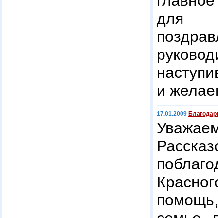
главно
для 
поздр
руко
наступ
и желае
17.01.2009
Благодар
Уважае
Расск
поблаг
Красног
помощь