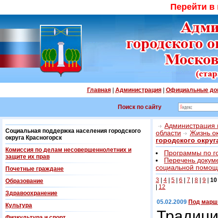
Перейти в
Главная
|
Администрация
|
Официальные до
Поиск по сайту
Администрация г
Социальная поддержка населения городского
области
Жизнь о
округа Красногорск
городского округ
Комиссия по делам несовершеннолетних и
Программы по г
защите их прав
Перечень докум
социальной помощ
Почетные граждане
3
|
4
|
5
|
6
|
7
|
8
|
9
|
10
Образование
|
12
Здравоохранение
05.02.2009
Под марш
Культура
Традиц
Физкультура и спорт