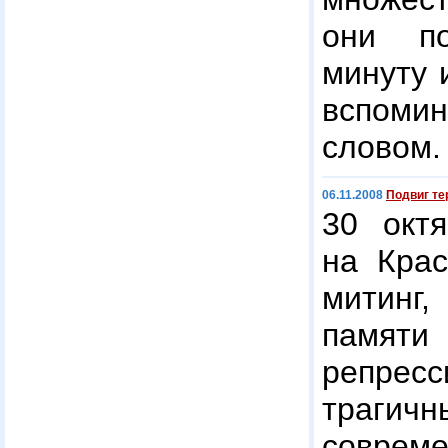
они п
минуту 
вспом
словом.
06.11.2008
Подвиг те
30 октя
на Крас
митинг
памяти 
репресс
трагичн
совреме