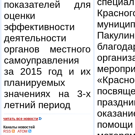
специал
показателей для
Красног
оценки
муницип
эффективности
Пакул
деятельности
благ
органов местного
организ
самоуправления
меро
за 2015 год и их
«Красно
планируемых
посвящ
значениях на 3-х
праздни
летний период
оказани
читать все новости
помощи
Каналы новостей
RSS
ATOM