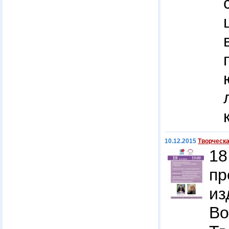
10.12.2015
Творческа
1
пр
из
Во