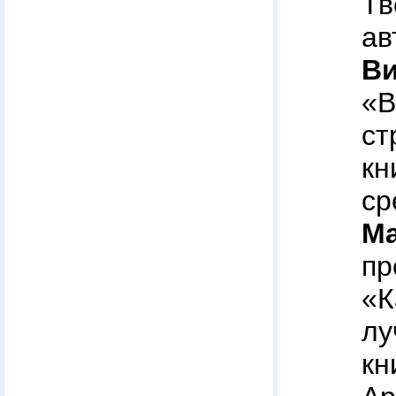
Т
ав
В
«В
ст
к
ср
М
пр
«
лу
кн