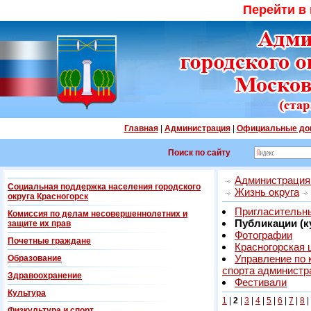
Перейти в
Главная
|
Администрация
|
Официальные до
Поиск по сайту
Администрация 
Социальная поддержка населения городского
Жизнь округа
округа Красногорск
Пригласительны
Комиссия по делам несовершеннолетних и
Публикации (к
защите их прав
Фотографии
Почетные граждане
Красногорская 
Управление по 
Образование
спорта администр
Здравоохранение
Фестивали
Культура
1
|
2
|
3
|
4
|
5
|
6
|
7
|
8
|
Физкультура и спорт