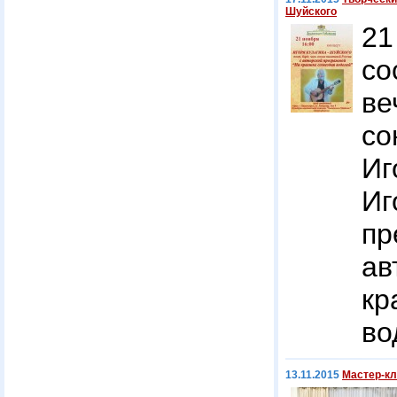
Шуйского
2
со
ве
со
Иг
Иг
п
ав
к
во
13.11.2015
Мастер-кл