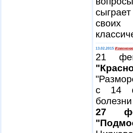
вопросы
сыграе
свои
классич
13.02.2015
Изменения
21 фе
"Крас
"Размор
с 14 ф
болезни
27 ф
"Подм