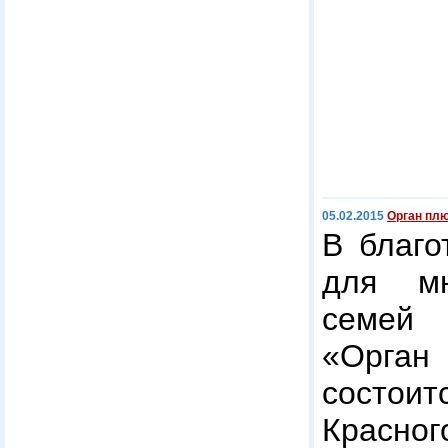
05.02.2015
Орган пл
В благо
для мн
семей 
«Орга
состо
Красно