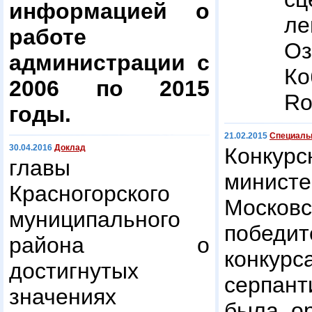
информацией о
ле
работе
О
администрации с
Ко
2006 по 2015
Ro
годы.
21.02.2015
Специаль
30.04.2016
Доклад
Конк
главы
минис
Красногорского
Московс
муниципального
побед
района о
конку
достигнутых
серпант
значениях
была ор