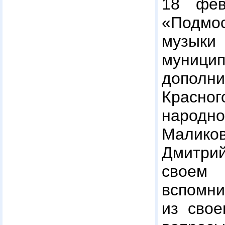
18 фев
«Подмос
музы
муници
дополни
Красн
народно
Малико
Дмитри
своем
вспомни
из свое