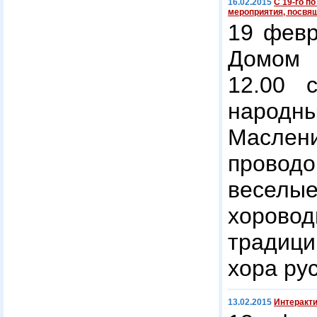
16.02.2015
С 19-го п
мероприятия, посвя
19 февр
Домом 
12.00 
народн
Масле
проводо
весел
хоров
традици
хора ру
13.02.2015
Интеракт