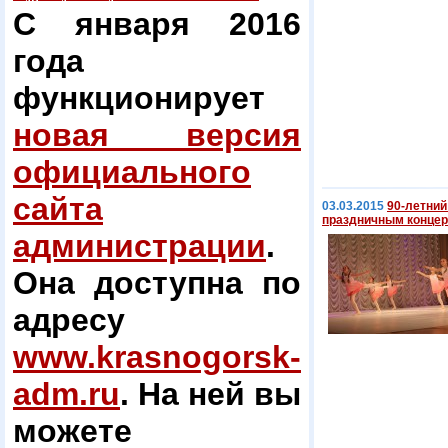
С января 2016
года
функционирует
новая версия
официального
сайта
03.03.2015
90-летний
праздничным конце
администрации
.
Она доступна по
адресу
www.krasnogorsk-
adm.ru
. На ней вы
можете