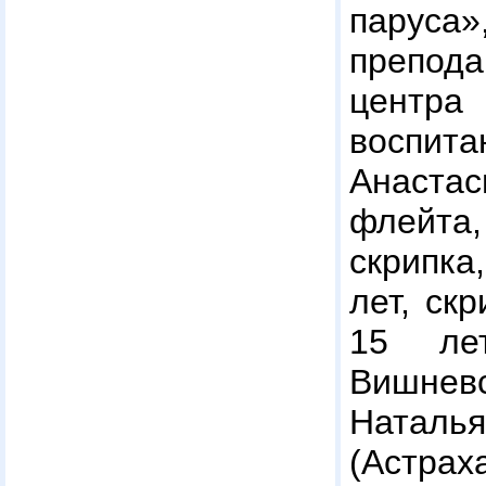
пару
препод
центр
воспита
Анастас
флейта,
скрипка
лет, ск
15 лет
Вишневс
Наталь
(Астраха