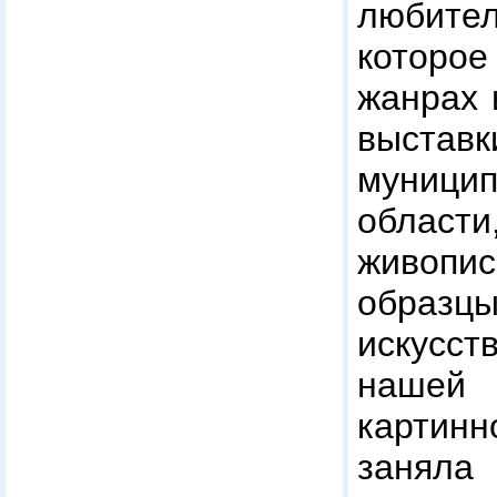
любит
которое
жанрах 
выст
муници
облас
живопи
обра
искусс
наше
картинн
заняла