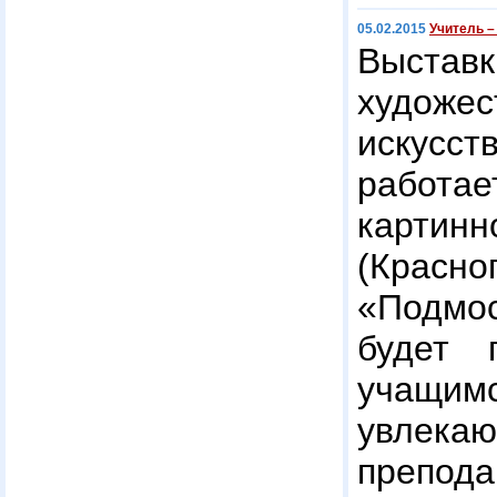
05.02.2015
Учитель –
Выст
художе
искусст
работа
карт
(Кра
«Подмос
будет 
учащимс
увлека
препо