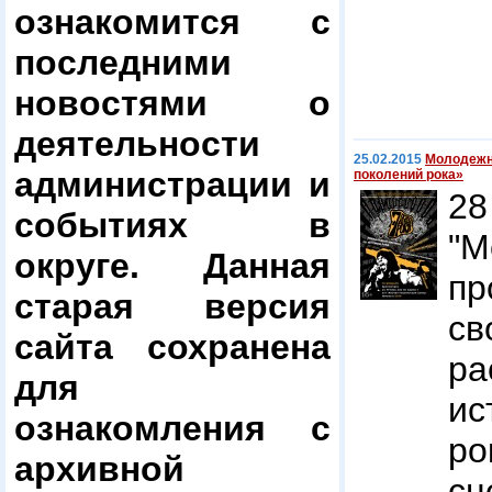
ознакомится с
последними
новостями о
деятельности
25.02.2015
Молодежн
администрации и
поколений рока»
2
событиях в
"М
округе. Данная
пр
старая версия
с
сайта сохранена
р
для
ис
ознакомления с
ро
архивной
сц