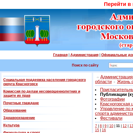
Перейти в
Главная
|
Администрация
|
Официальные до
Поиск по сайту
Администрация 
Социальная поддержка населения городского
области
Жизнь 
округа Красногорск
Пригласительны
Комиссия по делам несовершеннолетних и
Публикации (к
защите их прав
Фотографии
Почетные граждане
Красногорская 
Управление по 
Образование
спорта администр
Здравоохранение
Фестивали
Культура
7
|
8
|
9
|
10
|
11
|
12
|
1
15
|
16
Физкультура и спорт