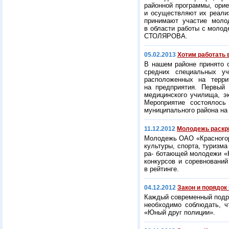
районной программы, орие
и осуществляют их реали
принимают участие моло
в области работы с молод
СТОЛЯРОВА.
05.02.2013
Хотим работать 
В нашем районе принято о
средних специальных уч
расположенных на терри
на предприятия. Первый 
медицинского училища, э
Мероприятие состоялось
муниципального района н
11.12.2012
Молодежь раскр
Молодежь ОАО «Красногорс
культуры, спорта, туризм
ра- ботающей молодежи «Ю
конкурсов и соревновани
в рейтинге.
04.12.2012
Закон и порядо
Каждый современный подро
необходимо соблюдать, ч
«Юный друг полиции».