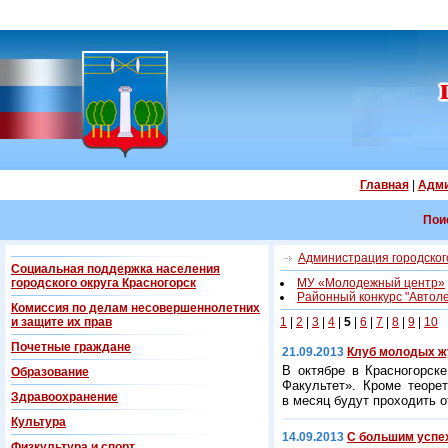
Главная
|
Адми
Пои
Администрация городского
Социальная поддержка населения
городского округа Красногорск
МУ «Молодежный центр»
Районный конкурс "Автол
Комиссия по делам несовершеннолетних
и защите их прав
1
|
2
|
3
|
4
|
5
|
6
|
7
|
8
|
9
|
10
Почетные граждане
21.09.2013
Клуб молодых ж
В октябре в Красногорск
Образование
Факультет». Кроме теорет
Здравоохранение
в месяц будут проходить о
Культура
14.09.2013
С большим успе
Физкультура и спорт