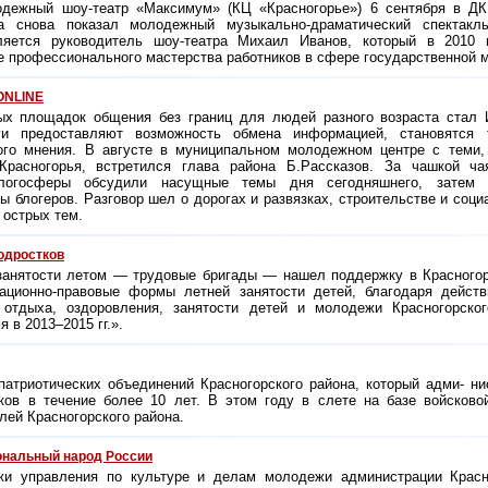
одежный шоу-театр «Максимум» (КЦ «Красногорье») 6 сентября в ДК
а снова показал молодежный музыкально-драматический спектак
вляется руководитель шоу-театра Михаил Иванов, который в 2010 
е профессионального мастерства работников в сфере государственной 
ONLINE
ых площадок общения без границ для людей разного возраста стал 
ги предоставляют возможность обмена информацией, становятся 
ого мнения. В августе в муниципальном молодежном центре с теми, 
Красногорья, встретился глава района Б.Рассказов. За чашкой ча
логосферы обсудили насущные темы дня сегодняшнего, затем 
 блогеров. Разговор шел о дорогах и развязках, строительстве и соци
 острых тем.
одростков
занятости летом — трудовые бригады — нашел поддержку в Красногор
ационно-правовые формы летней занятости детей, благодаря дейст
 отдыха, оздоровления, занятости детей и молодежи Красногорског
мя в
2013–2015 гг.».
атриотических объединений Красногорского района, который адми- ни
тков в течение более 10 лет. В этом году в слете на базе войсково
лей Красногорского района.
ональный народ России
и управления по культуре и делам молодежи администрации Красно