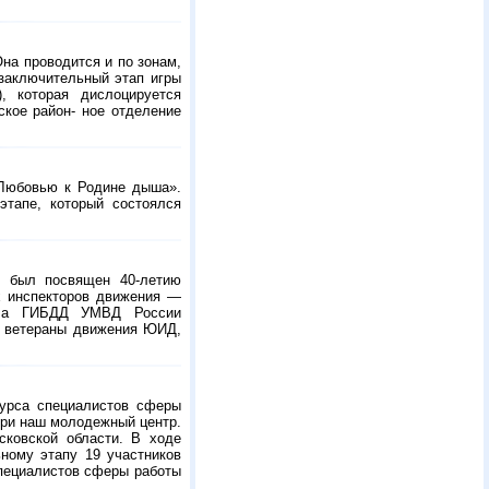
на проводится и по зонам,
заключительный этап игры
, которая дислоцируется
ское район- ное отделение
«Любовью к Родине дыша».
тапе, который состоялся
Он был посвящен
40-летию
х инспекторов движения —
дела ГИБДД УМВД России
в, ветераны движения ЮИД,
курса специалистов сферы
ери наш молодежный центр.
сковской области. В ходе
ному этапу 19 участников
специалистов сферы работы