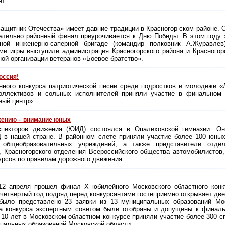
ет.
Защитник Отечества» имеет давние традиции в Красногор-ском районе. О
зательно районный финал приурочивается к Дню Победы. В этом году 
ой инженерно-саперной бригаде (командир полковник А.Журавлев)
ми игры выступили администрация Красногорского района и Красногор
ой организации ветеранов «Боевое братство».
оссия!
онного конкурса патриотической песни среди подростков и молодежи 
оллективов и сольных исполнителей приняли участие в финальном э
ый центр».
ению – внимание юных
пекторов движения (ЮИД) состоялся в Опалиховской гимназии. 
 в нашей стране. В районном слете приняли участие более 100 юны
 общеобразовательных учреждений, а также представители от
, Красногорского отделения Всероссийского общества автомобилисто
урсов по правилам дорожного движения.
12 апреля прошел финал X юбилейного Московского областного кон
четвертый год подряд перед конкурсантами гостеприимно открывает дв
было представлено 23 заявки из 13 муниципальных образований Мо
па конкурса экспертным советом были отобраны и допущены к финаль
а 10 лет в Московском областном конкурсе приняли участие более 300 
пальных образований Московской области.