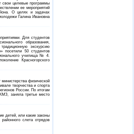
ют свои целевые программы
ествлении ее мероприятий
йона. О целях и задачах
 молодежи Галина Ивановна
оприятиями. Для студентов
ионального образования,
 традиционную экскурсию
о» посетили 50 студентов
сионального училища № 4.
околение Красногорского
т министерства физической
ивале творчества и спорта
егионов России. По итогам
КМЗ, заняла третье место
е детей, или какие законы
районного слета отрядов