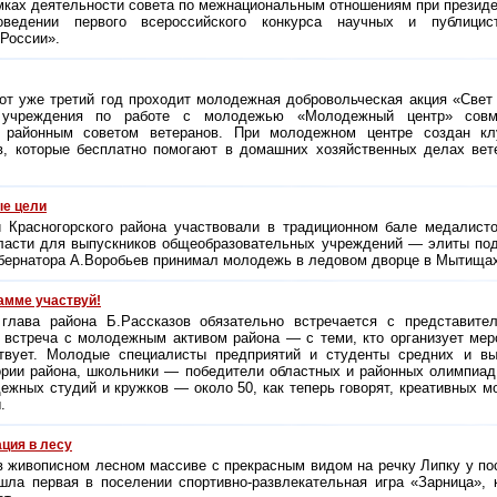
амках деятельности совета по межнациональным отношениям при презид
ведении первого всероссийского конкурса научных и публиц
России».
от уже третий год проходит молодежная добровольческая акция «Свет 
 учреждения по работе с молодежью «Молодежный центр» совм
и районным советом ветеранов. При молодежном центре создан к
, которые бесплатно помогают в домашних хозяйственных делах вет
ые цели
Красногорского района участвовали в традиционном бале медалисто
бласти для выпускников общеобразовательных учреждений — элиты по
убернатора А.Воробьев принимал молодежь в ледовом дворце в Мытища
амме участвуй!
глава района Б.Рассказов обязательно встречается с представител
 встреча с молодежным активом района — с теми, кто организует ме
ствует. Молодые специалисты предприятий и студенты средних и вы
рии района, школьники — победители областных и районных олимпиад
ежных студий и кружков — около 50, как теперь говорят, креативных 
.
ция в лесу
 живописном лесном массиве с прекрасным видом на речку Липку у по
шла первая в поселении спортивно-развлекательная игра «Зарница», 