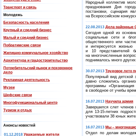
Народный коллектив мол
празднования Дня город
Транспорт и связь
постановки, сценария я
Молодежь
на Всероссийском конкурс
Безопасность населения
22.08.2013
Дела районные 
Крупный и средний бизнес
Сегодня одной из основн
социальные сети и бло
Малый и средний бизнес
общественного или частн
Побратимские связи
и интересуется жизнью 
и 10 представителей б
Жилищно-коммунальное хозяйство
на многочисленные вопросы
поднималось много других
Архитектура и градостроительство
Потребительский рынок и похоронное
30.07.2013
Трудовое лето п
дело
Популярный вид детской 
Рекламная деятельность
давно сложились организ
программы «Организация
Музеи
в свободное от учебы вре
Шефские связи
16.07.2013
Научила армия
Многофункциональный центр
Завершился слет членов п
Туризм и отдых
для 13-15-летних подрос
участвовали 38 юных жите
Анонсы новостей
16.07.2013
Мы – многонаци
Отдел по делам молодеж
01.12.2018
Уважаемые жители