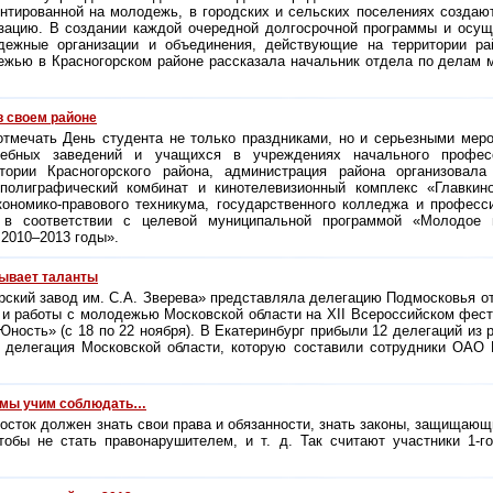
нтированной на молодежь, в городских и сельских поселениях созда
зацию. В создании каждой очередной долгосрочной программы и осущ
дежные организации и объединения, действующие на территории ра
ежью в Красногорском районе рассказала начальник отдела по делам
в своем районе
тмечать День студента не только праздниками, но и серьезными мер
ебных заведений и учащихся в учреждениях начального професс
тории Красногорского района, администрация района организовала
полиграфический комбинат и кинотелевизионный комплекс «Главкин
кономико-правового техникума, государственного колледжа и профес
 в соответствии с целевой муниципальной программой «Молодое п
а
2010–2013 годы».
ывает таланты
кий завод им. С.А. Зверева» представляла делегацию Подмосковья о
а и работы с молодежью Московской области на XII Всероссийском фест
ность» (с 18 по 22 ноября). В Екатеринбург прибыли 12 делегаций из р
й делегация Московской области, которую составили сотрудники ОАО 
к мы учим соблюдать…
сток должен знать свои права и обязанности, знать законы, защищающи
тобы не стать правонарушителем, и т. д. Так считают участники
1-го