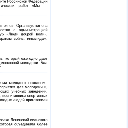
енте Российской Федерации
истических работ «Мы —
в окне». Организуется она
естно с администрацией
луб «Люди доброй воли»,
еранам войны, инвалидам,
в, который ежегодно дает
дмосковной молодежи. Бал
х.
ями молодого поколения.
роприятия для молодежи и,
сших учебных заведений,
, воспитанники спортивных
молодых людей приготовили
селка Ленинский сельского
которая объединила более