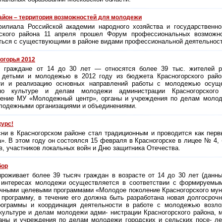
айон – территория возможностей для молодежи
филиала Российской академии народного хозяйства и государственн
рского района 11 апреля прошел Форум профессиональных возможно
ься с существующими в районе видами профессиональной деятельност
огорья 2012
 граждане от 14 до 30 лет — относятся более 39 тыс. жителей р
с детьми и молодежью в 2012 году из бюджета Красногорского райо
ти и реализацию основных направлений работы с молодежью осущ
о культуре и делам молодежи администрации Красногорского 
ение МУ «Молодежный центр», органы и учреждения по делам молод
лодежными организациями и объединениями.
курс!
сни в Красногорском районе стал традиционным и проводится как перв
». В этом году он состоялся 15 февраля в Красногорске в лицее № 4
в, участников локальных войн и Дню защитника Отечества.
бор
роживает более 39 тысяч граждан в возрасте от 14 до 30 лет (данны
 интересах молодежи осуществляется в соответствии с формируемым
чными целевыми программами «Молодое поколение Красногорского муни
программу, в течение его должна быть разработана новая долгосроч
рограммы и координация деятельности в работе с молодежью возл
культуре и делам молодежи адми- нистрации Красногорского района, 
аны и учреждения по делам молодежи городских и сельских посе- ле