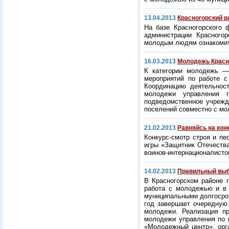
13.04.2013
Красногорский р
На базе Красногорского 
администрации Красного
молодым людям ознакомит
16.03.2013
Молодежь Красн
К категории молодежь —
мероприятий по работе 
Координацию деятельнос
молодежи управления п
подведомственное учрежд
поселений совместно с мо
21.02.2013
Равняйсь на кон
Конкурс-смотр строя и пе
игры «Защитник Отечества
воинов-интернационалисто
14.02.2013
Правильный вы
В Красногорском районе п
работа с молодежью и в
муниципальными долгосро
год завершает очередную 
молодежи. Реализация п
молодежи управления по 
«Молодежный центр», орг