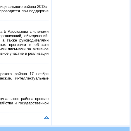
иципального района 2012»,
 проводится при поддержке
а Б.Рассказова с членами
рганизаций, объединений,
, а также руководителями
ных программ в области
ными письмами за активное
ивное участие в реализации
рского района 17 ноября
еские, интеллектуальные
ципального района прошло
зяйства и государственной