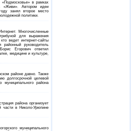
 «Подмосковье» в рамках
ль «Живи». Автором идеи
году занял второе место
молодежной политики.
Интернет. Многочисленные
трибуной для выражения
кто ведет интернет-сайты
я районный руководитель
Борис Егорович ответил
алке, медицине и культуре,
ском районе давно. Также
вию долгосрочной целевой
о муниципального района
страция района организует
й части в Николо-Урюпине
горского муниципального