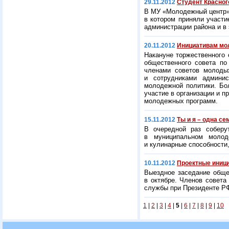
29.11.2012
Студент Красног
В МУ «Молодежный центр» 
в котором приняли участи
администрации района и в
20.11.2012
Инициативам мо
Накануне торжественного
общественного совета по
членами советов молодых
и сотрудниками админи
молодежной политики. Бол
участие в организации и 
молодежных программ.
15.11.2012
Ты и я – одна се
В очередной раз соберу
в муниципальном молоде
и кулинарные способности,
10.11.2012
Проектные иниц
Выездное заседание обще
в октябре. Членов совета
службы при Президенте Р
1
|
2
|
3
|
4
|
5
|
6
|
7
|
8
|
9
|
10