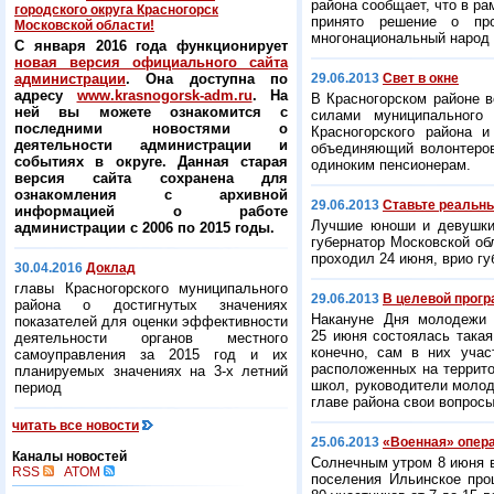
района сообщает, что в р
городского округа Красногорск
принято решение о про
Московской области!
многонациональный народ 
С января 2016 года функционирует
новая версия официального сайта
администрации
. Она доступна по
29.06.2013
Свет в окне
адресу
www.krasnogorsk-adm.ru
. На
В Красногорском районе в
ней вы можете ознакомится с
силами муниципального
последними новостями о
Красногорского района 
деятельности администрации и
объединяющий волонтеров
событиях в округе. Данная старая
одиноким пенсионерам.
версия сайта сохранена для
ознакомления с архивной
29.06.2013
Ставьте реальн
информацией о работе
Лучшие юноши и девушки 
администрации с 2006 по 2015 годы.
губернатор Московской о
проходил 24 июня, врио г
30.04.2016
Доклад
главы Красногорского муниципального
29.06.2013
В целевой прогр
района о достигнутых значениях
Накануне Дня молодежи 
показателей для оценки эффективности
25 июня состоялась такая
деятельности органов местного
конечно, сам в них уча
самоуправления за 2015 год и их
расположенных на террито
планируемых значениях на 3-х летний
школ, руководители молод
период
главе района свои вопросы
читать все новости
25.06.2013
«Военная» опера
Каналы новостей
Солнечным утром 8 июня в
RSS
ATOM
поселения Ильинское про