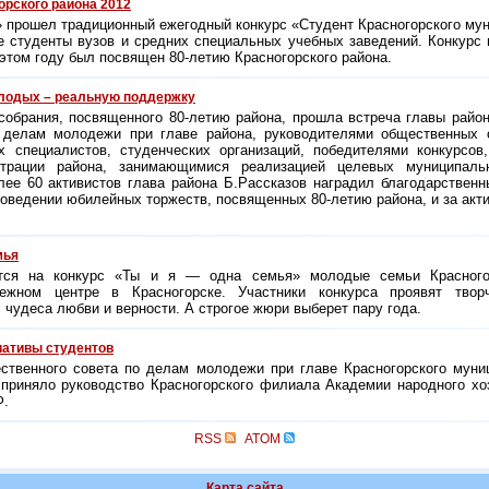
орского района 2012
прошел традиционный ежегодный конкурс «Студент Красногорского мун
е студенты вузов и средних специальных учебных заведений. Конкурс
 этом году был посвящен
80-летию
Красногорского района.
лодых – реальную поддержку
 собрания, посвященного
80-летию
района, прошла встреча главы район
 делам молодежи при главе района, руководителями общественных о
 специалистов, студенческих организаций, победителями конкурсов
страции района, занимающимися реализацией целевых муниципаль
ее 60 активистов глава района Б.Рассказов наградил благодарствен
проведении юбилейных торжеств, посвященных
80-летию
района, и за акт
мья
тся на конкурс «Ты и я — одна семья» молодые семьи Красного
жном центре в Красногорске. Участники конкурса проявят творч
 чудеса любви и верности. А строгое жюри выберет пару года.
иативы студентов
ственного совета по делам молодежи при главе Красногорского муни
 приняло руководство Красногорского филиала Академии народного хо
Ф.
RSS
ATOM
Карта сайта