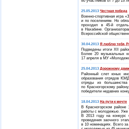
80 участников от 7 до 15 л
25.05.2013
Честная победа
Военно-спортивная игра «
и по поселениям. Но обя
проходил в
45-й
отдельн
в Нахабине. Организатора
Всероссийской общественн
30.04.2013
Я люблю тебя, Р
Подведены итоги ХII рай
Более 20 музыкальных к
17 апреля в МУ «Молодежн
25.04.2013
Дорожному движ
Районный слет юных инс
образования отрядов ЮИД
отряды из большинства
по Красногорскому району
победители недавних конк
18.04.2013
На пути к мечте
В Красногорском районе 
работы с молодежью. Уже 
В 2013 году на конкурс 
проведения заочного эта
в 10 номинациях. Всего з
с молодежью из 45 муници