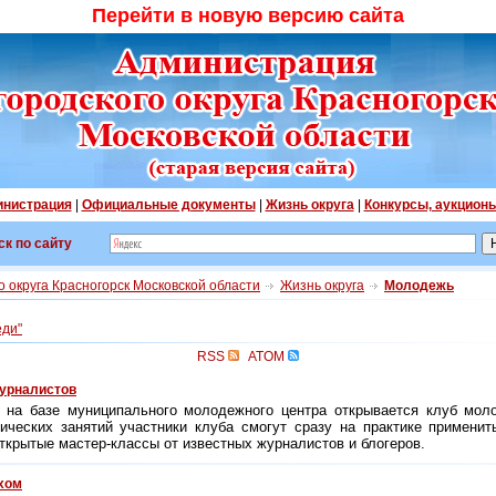
Перейти в новую версию сайта
нистрация
|
Официальные документы
|
Жизнь округа
|
Конкурсы, аукцион
ск по сайту
 округа Красногорск Московской области
Жизнь округа
Молодежь
еди"
RSS
ATOM
урналистов
е на базе муниципального молодежного центра открывается клуб мо
ических занятий участники клуба смогут сразу на практике примени
ткрытые мастер-классы от известных журналистов и блогеров.
хом