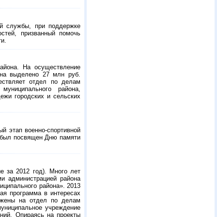
ой службы, при поддержке
стей, призванный помочь
и.
айона. На осуществление
на выделено 27 млн руб.
ествляет отдел по делам
муниципального района,
ежи городских и сельских
ый этап военно-спортивной
, был посвящен Дню памяти
е за 2012 год). Много лет
и администрацией района
ципального района». 2013
ная программа в интересах
ожены на отдел по делам
муниципальное учреждение
ний. Опираясь на проекты