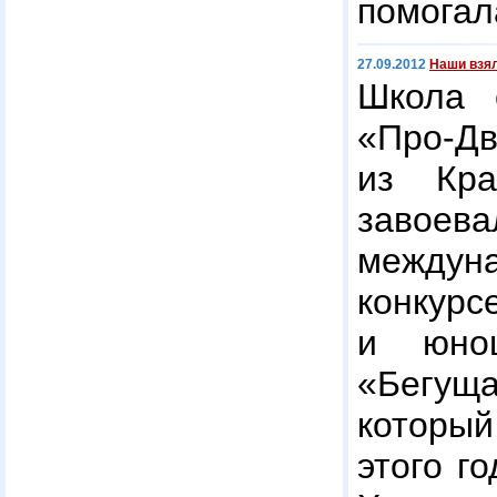
помогал
27.09.2012
Наши взял
Школа 
«Про-Д
из Кра
завоев
междун
конк
и юнош
«Бегу
которы
этого г