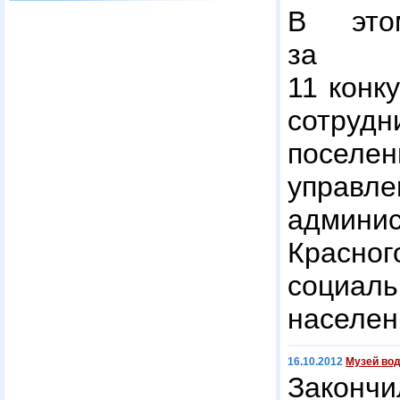
В это
за 
11 конк
сотруд
поселе
управл
админ
Красног
соци
населен
16.10.2012
Музей вод
Закон