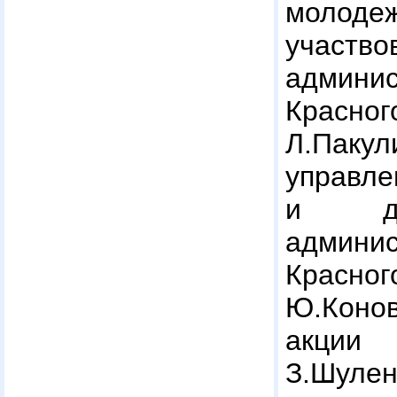
молод
участв
админис
Красн
Л.Пакул
управл
и де
админис
Красн
Ю.Коно
акции
З.Шул