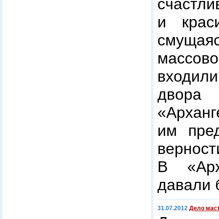
счаст
и крас
смуща
массо
входили
двора
«Арха
им пред
верн
В «Арх
давали 
31.07.2012
Дело маст