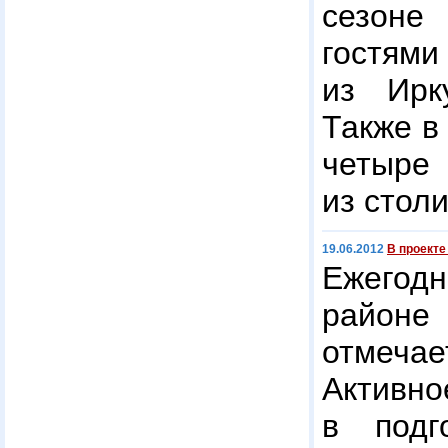
сезон
гостями
из Ирк
Также в
чет
из стол
19.06.2012
В проекте
Ежегод
райо
отмечае
Акти
в подг