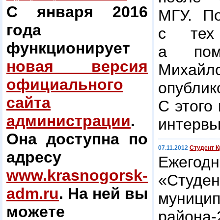
С января 2016
МГУ. П
года
с тех
функционирует
а пом
новая версия
Михайл
официального
опубли
сайта
С этого
администрации
.
интервь
Она доступна по
07.11.2012
Студент К
адресу
Ежегодн
www.krasnogorsk-
«Студе
adm.ru
. На ней вы
муницип
можете
района