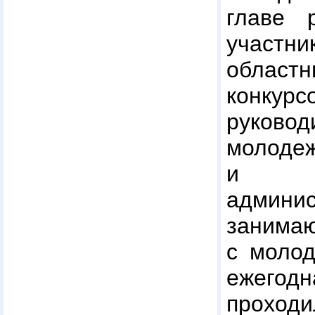
главе р
участ
област
конкур
руковод
молоде
и пр
админи
заним
с молод
ежег
прохо