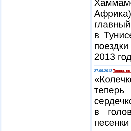
Хамма
Африка)
главны
в Тунис
поездки
2013 год
27.09.2012
Теперь не
«Колечк
тепер
сердеч
в голо
песе