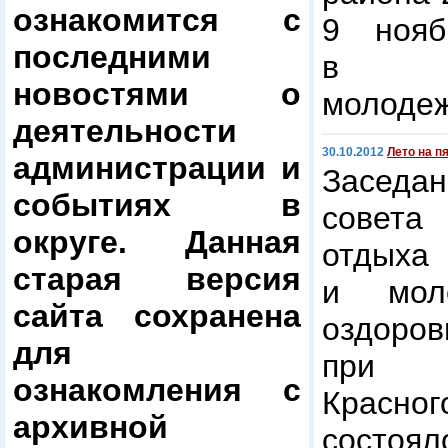
ознакомится с
9 нояб
последними
в му
новостями о
молодеж
деятельности
30.10.2012
Лето на п
администрации и
Заседан
событиях в
совет
округе. Данная
отдыха
старая версия
и мол
сайта сохранена
оздоро
для
при 
ознакомления с
Красн
архивной
состоял