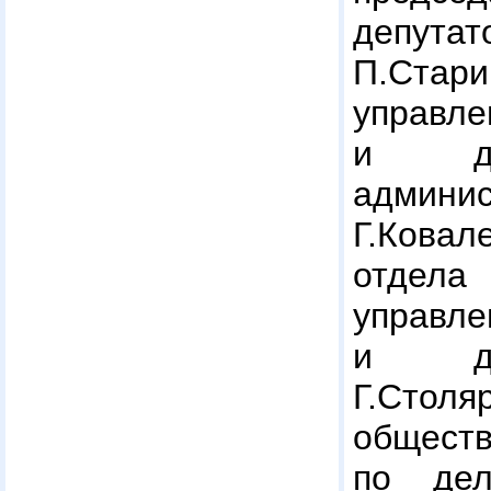
депу
П.Стари
управл
и де
админ
Г.Кова
отдела
управл
и де
Г.Стол
общес
по де