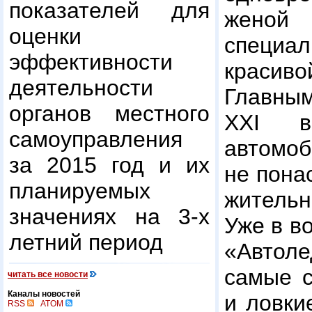
показателей для
женой
оценки
специ
эффективности
краси
деятельности
Главны
органов местного
XXI в
самоуправления
автомоб
за 2015 год и их
не пона
планируемых
жительн
значениях на 3-х
Уже в в
летний период
«Автол
самые с
читать все новости
Каналы новостей
и ловки
RSS
ATOM