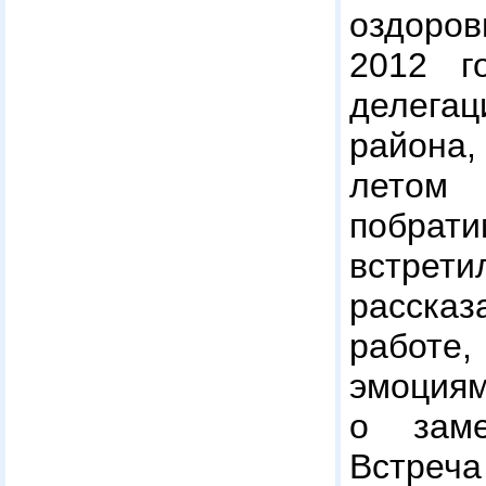
оздоро
2012 г
делега
района
лето
побрат
встре
расска
работ
эмоциям
о заме
Встре