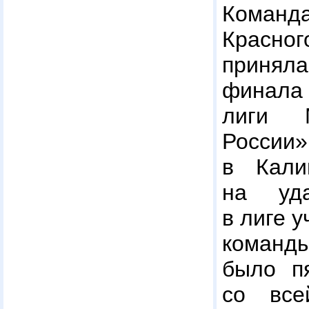
Коман
Красно
приняла
финала
лиги 
России
в Кали
на уда
в лиге 
команды
было п
со все