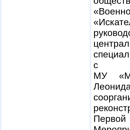
общест
«Военно
«Иск
руковод
центр
специ
с м
МУ «М
Леонида
соорган
реконс
Перво
Мероп