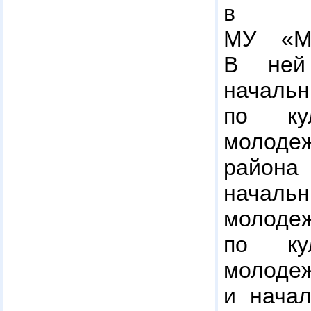
в а
МУ «Мо
В ней
начал
по ку
молоде
район
начальн
молод
по ку
молод
и начал