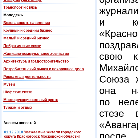
Транспорт и связь
журнал
Молодежь
и кол
Безопасность населения
«Красн
Крупный и средний бизнес
Малый и средний бизнес
поздр
Побратимские связи
свою к
Жилищно-коммунальное хозяйство
Архитектура и градостроительство
Михайло
Потребительский рынок и похоронное дело
Союза ж
Рекламная деятельность
Музеи
она н
Шефские связи
по неле
Многофункциональный центр
Туризм и отдых
стезе 
«Аванг
Анонсы новостей
01.12.2018
Уважаемые жители городского
после 
округа Красногорск Московской области!