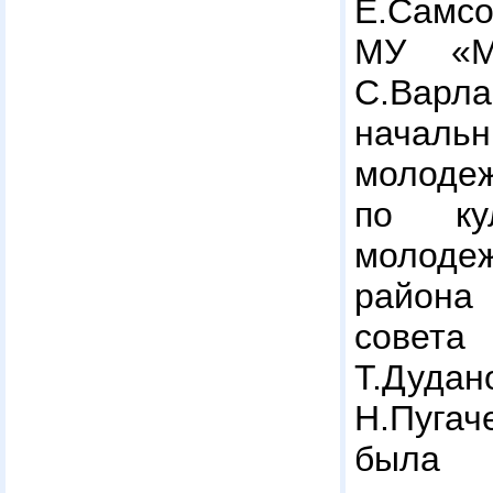
Е.Самс
МУ «М
С.Варл
начальн
молод
по ку
молоде
района 
сове
Т.Дуда
Н.Пугач
была