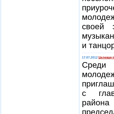
приур
молоде
своей 
музыка
и танцо
17.07.2012
Целевая 
Среди 
молод
пригла
с глав
район
предс