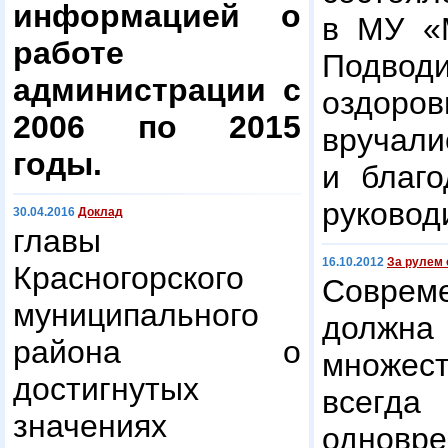
информацией о
в МУ «
работе
Подв
администрации с
оздоров
2006 по 2015
вруч
годы.
и благо
руковод
30.04.2016
Доклад
главы
16.10.2012
За рулем
Красногорского
Совре
муниципального
должна 
района о
множес
достигнутых
всег
значениях
однов