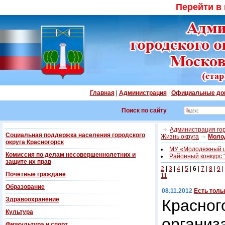
Перейти в
Главная
|
Администрация
|
Официальные до
Поиск по сайту
Администрация гор
Социальная поддержка населения городского
Жизнь округа
Моло
округа Красногорск
МУ «Молодежный 
Комиссия по делам несовершеннолетних и
Районный конкурс 
защите их прав
2
|
3
|
4
|
5
|
6
|
7
|
8
|
9
|
Почетные граждане
11
Образование
08.11.2012
Есть толь
Здравоохранение
Красно
Культура
орга
Физкультура и спорт