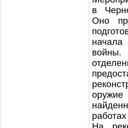
в Черно
Оно пр
подго
начал
войны
отдел
пред
реконс
оружи
найден
работах
На рек