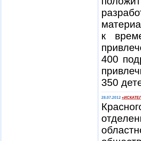
полож
разраб
матери
к врем
прив
400 под
привл
350 дет
28.07.2012
«ИСКАТЕЛ
Красно
отдел
облас