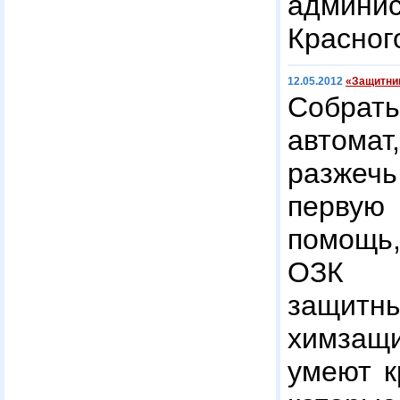
админис
Красног
12.05.2012
«Защитник
Собра
автомат
разжеч
перву
помощь
ОЗК (
защи
химзащи
умеют к