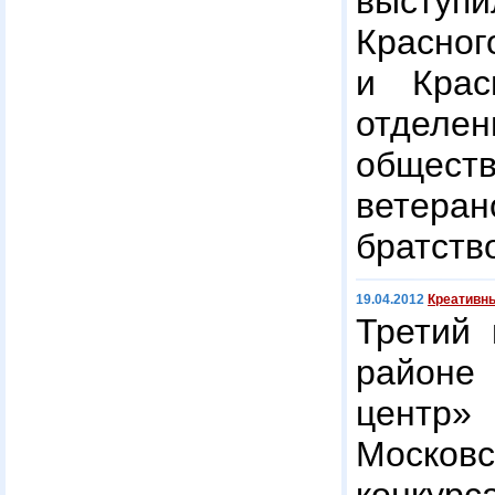
выступ
Красн
и Крас
отделе
общест
вете
братств
19.04.2012
Креативн
Третий 
районе
центр
Москов