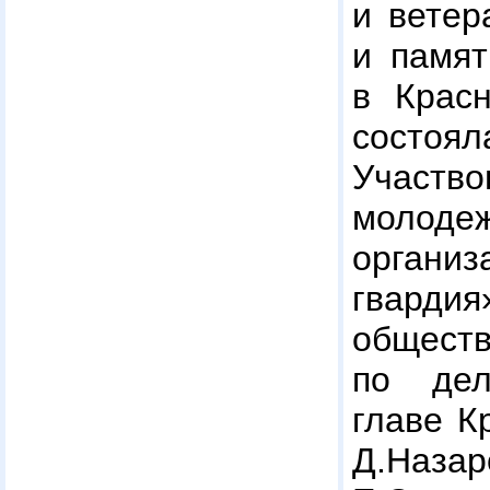
и ветер
и памят
в Крас
сост
Участво
молоде
орган
гварди
общес
по де
главе К
Д.Наз