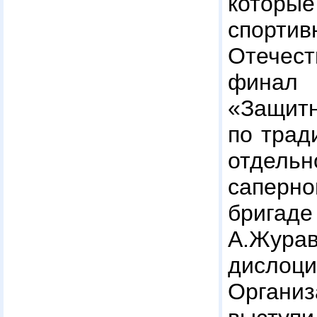
которые
спортив
Отечест
фина
«Защи
по трад
отдел
сапер
бригаде
А.Жур
дислоци
Орган