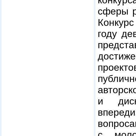
конку
сферы р
Конкурс
году де
предс
достиж
проекто
публ
автор
и дис
вперед
вопр
с моло