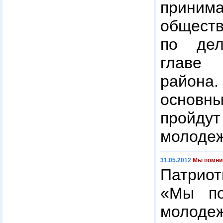
прин
общес
по де
главе
район
основ
пройду
молодеж
31.05.2012
Мы помн
Патри
«Мы по
молод