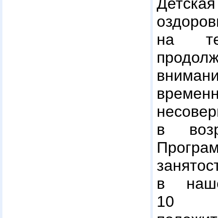
Дет
оздоро
на те
продо
вним
временн
несовер
в воз
Прогр
занятос
в наш
10 л