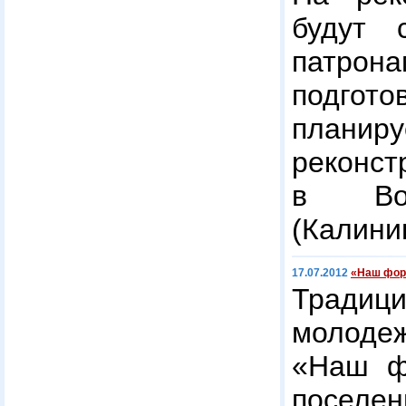
будут 
патро
подгот
плани
реконс
в Вос
(Калини
17.07.2012
«Наш фор
Традиц
молоде
«Наш ф
посел