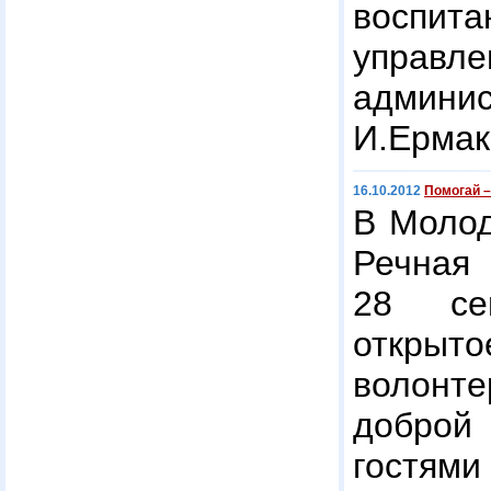
воспит
управл
админ
И.Ермак
16.10.2012
Помогай –
В Молод
Речна
28 сен
открыто
волонте
доброй
гост