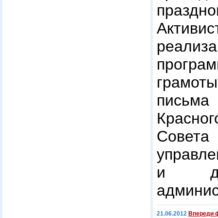
праздно
Актив
реали
прогр
грамоты
письм
Красно
Совета
управл
и де
админис
21.06.2012
Впереди ф