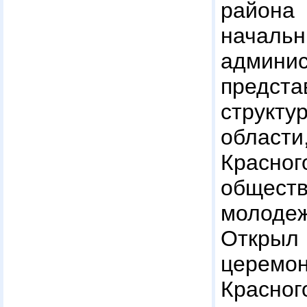
район
началь
админ
предст
струк
обла
Красно
обществ
молодеж
Откры
цере
Красн