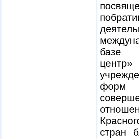
посвя
побра
деяте
междун
базе 
центр»
учрежде
фор
соверше
отнош
Красно
стран б