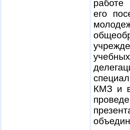
работе 
его пос
молоде
общеоб
учрежд
учебн
делега
специ
КМЗ и 
прове
презен
объед