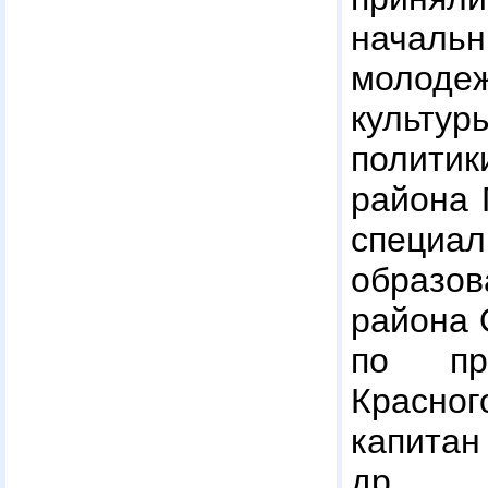
начальн
молод
культ
полити
района 
специ
образов
района 
по пр
Красно
капитан
др.