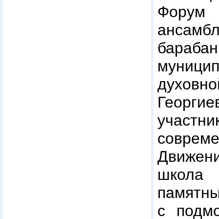
Форум
ансам
бараба
муниц
духовно
Георги
учас
соврем
Движени
школа
памятны
с подм