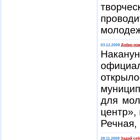
творчес
провод
молодеж
03.12.2009
Добро по
Накан
официал
откры
муници
для мо
центр», 
Речная, 
28.11.2009
Задай себ