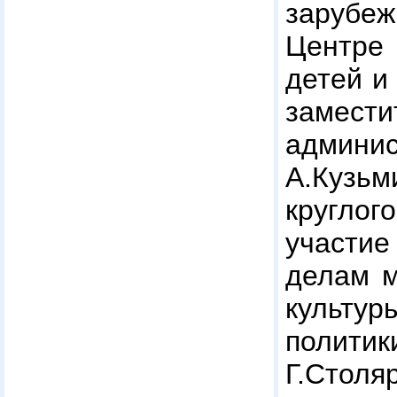
зарубе
Центре 
детей и
заме
админ
А.Куз
кругло
участие
делам м
культ
поли
Г.Сто