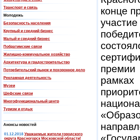
Транспорт и связь
конце п
Молодежь
учас
Безопасность населения
побе
Крупный и средний бизнес
Малый и средний бизнес
состо
Побратимские связи
сертиф
Жилищно-коммунальное хозяйство
Архитектура и градостроительство
премии
Потребительский рынок и похоронное дело
рамк
Рекламная деятельность
Музеи
приорит
Шефские связи
нацио
Многофункциональный центр
Туризм и отдых
«Обр
направ
Анонсы новостей
01.12.2018
Уважаемые жители городского
«Госуда
округа Красногорск Московской области!