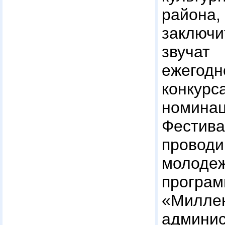
район
заключ
звучат
ежегод
конку
номинац
Фестива
прово
молод
програм
«Милл
админис