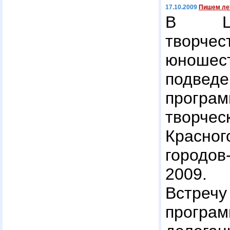
17.10.2009
Пишем ле
В Це
творч
юноше
подв
програм
творч
Красно
городо
2009.
Встре
програм