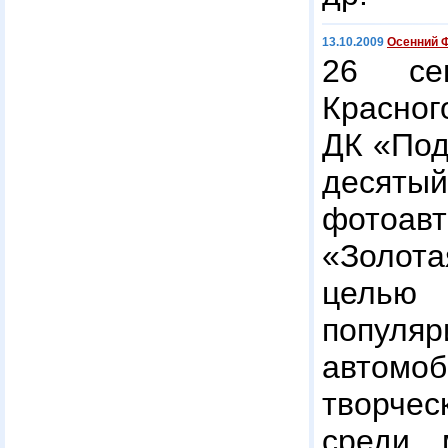
13.10.2009
Осенний 
26 се
Красног
ДК «Под
десяты
фотоа
«Золот
целью 
популяр
автомо
творч
среди 