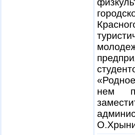
физкуль
город
Красн
турис
молод
предпри
студен
«Родно
нем п
заме
админи
О.Хрыни