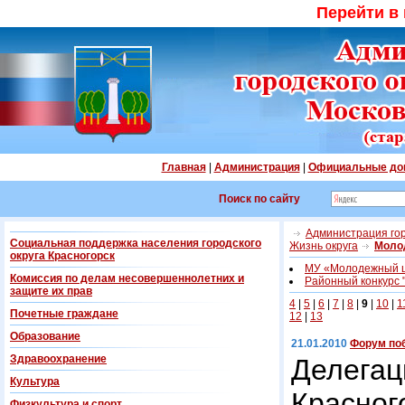
Перейти в
Главная
|
Администрация
|
Официальные до
Поиск по сайту
Администрация гор
Социальная поддержка населения городского
Жизнь округа
Моло
округа Красногорск
МУ «Молодежный 
Комиссия по делам несовершеннолетних и
Районный конкурс 
защите их прав
4
|
5
|
6
|
7
|
8
|
9
|
10
|
1
Почетные граждане
12
|
13
Образование
21.01.2010
Форум по
Здравоохранение
Делег
Культура
Красно
Физкультура и спорт