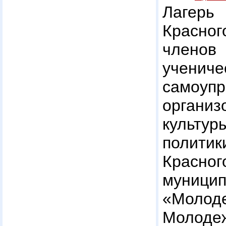
Лагерь 
Красног
членов
учениче
самоу
органи
культ
полити
Красног
муницип
«Моло
Молод