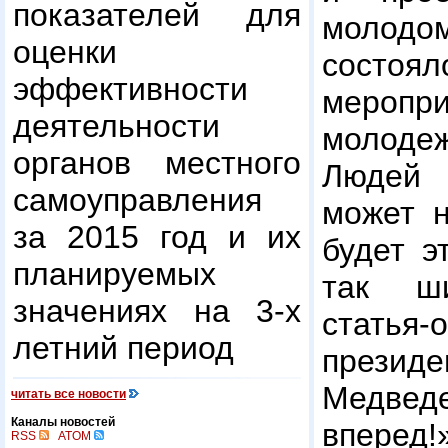
показателей для
молод
оценки
состо
эффективности
меропри
деятельности
молоде
органов местного
Людей 
самоуправления
может н
за 2015 год и их
будет э
планируемых
так ши
значениях на 3-х
статья-
летний период
прези
Медве
читать все новости
Каналы новостей
вперед!
RSS
ATOM