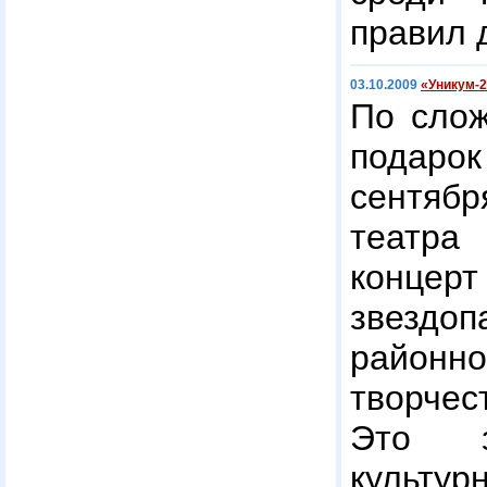
правил 
03.10.2009
«Уникум-2
По слож
подар
сентябр
театра
концер
звездо
район
творчес
Это з
культу