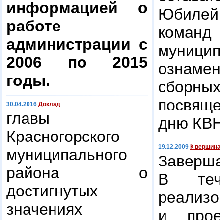
информацией о
Юбилей
работе
команд 
администрации с
муницип
2006 по 2015
ознам
годы.
сборных
посвящ
30.04.2016
Доклад
главы
дню КВН
Красногорского
19.12.2009
К вершин
муниципального
Заверша
района о
В теч
достигнутых
реализо
значениях
и прое