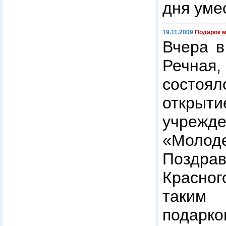
дня уме
19.11.2009
Подарок 
Вчера в
Речна
состоя
открыт
учрежд
«Молоде
Поздр
Красно
таким
подар