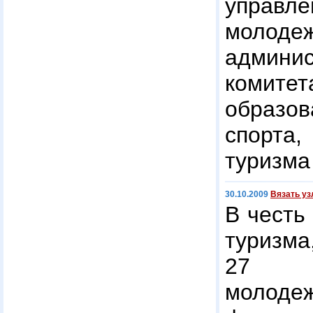
управ
молод
админ
комит
образо
спорта
туризма
30.10.2009
Вязать уз
В честь
туризма
27 се
молод