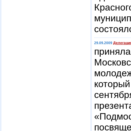
Красног
муници
состоялс
29.09.2009
Делегация
прин
Моско
молод
котор
сентябр
презент
«Подмо
посвящ