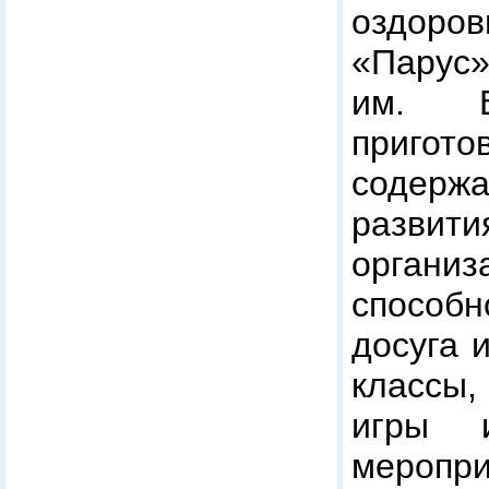
оздоро
«Парус
им. В
приго
содерж
разви
организ
способн
досуга 
классы
игры и
меропри