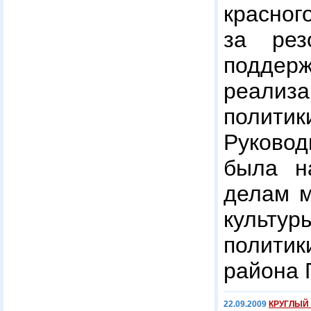
красног
за ре
поддер
реали
полит
Руково
была н
делам м
культ
полити
района 
22.09.2009
КРУГЛЫЙ 