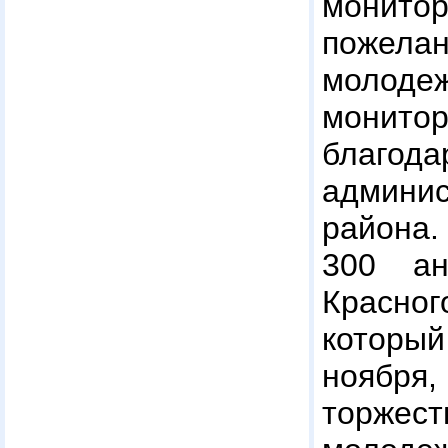
монито
пожел
молод
монито
благо
админи
района
300 ан
Красно
котор
нояб
торжес