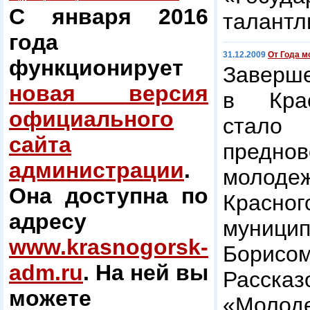
С января 2016
талантл
года
31.12.2009
От Года м
функционирует
Заверш
новая версия
в Крас
официального
стало
сайта
предно
администрации
.
молодеж
Она доступна по
Красног
адресу
муниц
www.krasnogorsk-
Борис
adm.ru
. На ней вы
Расск
можете
«Моло