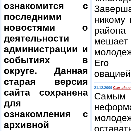
ознакомится с
Заверш
последними
никому 
новостями о
района
деятельности
мешае
администрации и
молодеж
событиях в
Его с
округе. Данная
овацией
старая версия
21.12.2009
Самый ве
сайта сохранена
Сам
для
неформ
ознакомления с
молод
архивной
остават