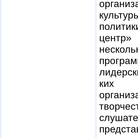
организ
культ
политик
центр
нескол
прогр
лидерск
ких 
орган
твор
слуша
предста