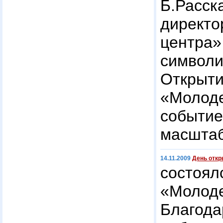
Б.Расс
директ
цент
символи
Откры
«Молод
событ
масштаб
14.11.2009
День отк
состоя
«Моло
Благода