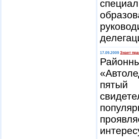
специ
образо
руково
делегац
17.09.2009
Знает пра
Райо
«Автол
пят
свиде
популя
прояв
интерес