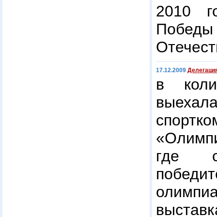
2010 г
Побе
Отечест
17.12.2009
Делегация
в коли
выех
спортко
«Олимп
где с
побе
олимпи
выста