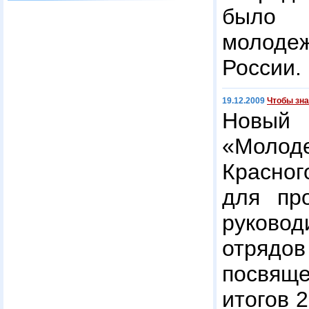
было 
молодеж
России.
19.12.2009
Чтобы зна
Новый
«Моло
Красно
для пр
руково
отрядов
посвящ
итогов 