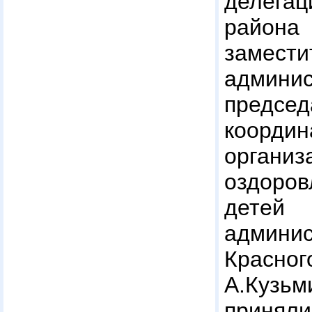
делегац
райо
заме
админ
председ
координ
орган
оздоро
детей
админис
Красн
А.Кузь
приня