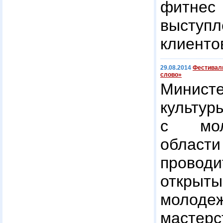
фитнес 
высту
клиентов
29.08.2014
Фестиваль
слово»
Минис
культу
с мол
област
проводи
открыт
молоде
мастерс