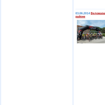
03.06.2014
Веломараф
районе