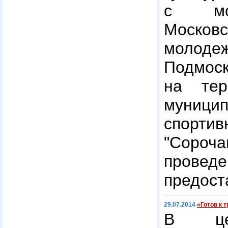
с мол
Моско
молодеж
Подмос
на тер
муницип
спор
"Сороча
прове
предост
29.07.2014
«Готов к 
В цел