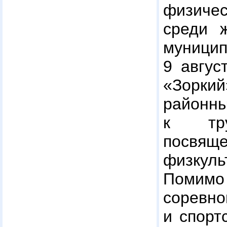
физичес
среди ж
муниц
9 авгус
«Зорки
районн
к тр
посвящ
физкуль
Помимо
соре
и спорт