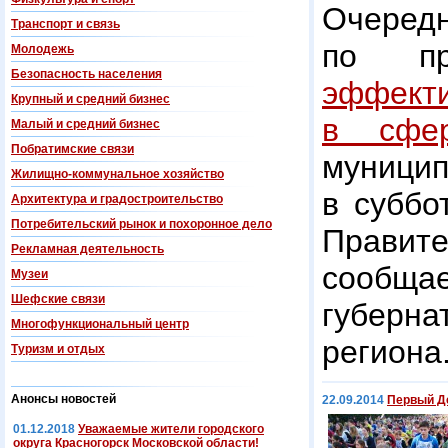
Очер
Транспорт и связь
по п
Молодежь
Безопасность населения
эффект
Крупный и средний бизнес
в сфер
Малый и средний бизнес
Побратимские связи
муницип
Жилищно-коммунальное хозяйство
в суббо
Архитектура и градостроительство
Потребительский рынок и похоронное дело
Правит
Рекламная деятельность
сообщ
Музеи
Шефские связи
губерн
Многофункциональный центр
региона
Туризм и отдых
Анонсы новостей
22.09.2014
Первый Де
01.12.2018
Уважаемые жители городского
округа Красногорск Московской области!