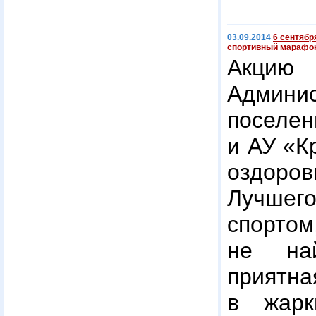
03.09.2014
6 сентябр
спортивный марафо
Акци
Админи
посел
и АУ «К
оздор
Лучшег
спортом
не най
приятн
в жарк