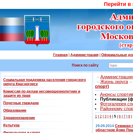
Перейти в
Главная
|
Администрация
|
Официальные до
Поиск по сайту
Администрация 
Социальная поддержка населения городского
Жизнь округа
округа Красногорск
спорт)
Комиссия по делам несовершеннолетних и
Анонсы спорти
защите их прав
Публикации (ф
Почетные граждане
Фотогалерея сп
Районному спор
Образование
1
|
2
|
3
|
4
|
5
|
6
|
7
|
8
|
Здравоохранение
Культура
29.09.2014
Семинар 
областном Доме Пра
Физкультура и спорт