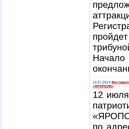
предл
аттракц
Регис
пройде
трибуно
Начало 
окончан
10.07.2014
Фестиваль
«ЯРОПОЛК»
12 июля
патри
«ЯРОП
по адре