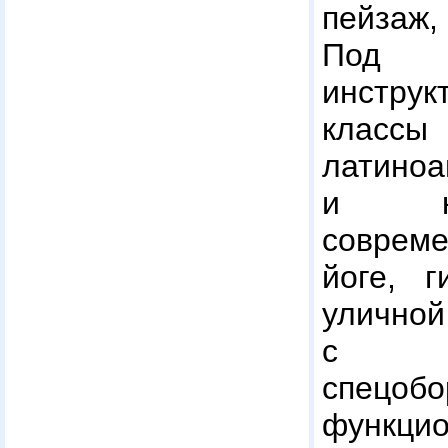
пейзаж
Под р
инструк
классы
латиноа
и ку
соврем
йоге, г
улично
с ис
спецобо
функц