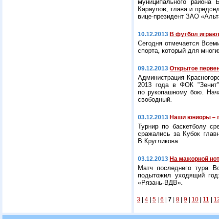
муниципального района 
Караулов, глава и предсе
вице-президент ЗАО «Альт
10.12.2013
В футбол играют
Сегодня отмечается Всеми
спорта, который для многи
09.12.2013
Открытое первен
Администрация Красногорс
2013 года в ФОК "Зенит"
по рукопашному бою. Нач
свободный.
03.12.2013
Наши юниоры – 
Турнир по баскетболу с
сражались за Кубок глав
В.Кругликова.
03.12.2013
На мажорной но
Матч последнего тура В
подытожил уходящий год:
«Рязань-ВДВ».
3
|
4
|
5
|
6
|
7
|
8
|
9
|
10
|
11
|
1