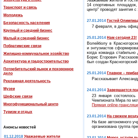
Уважаемые жители и гости
14 спортивных площадок,
Транспорт и связь
центр" проводят занятия с
Молодежь
27.01.2014
Гостей Олимпиа
Безопасность населения
7 февраля, в день офиц
Крупный и средний бизнес
25.01.2014
Нам сегодня 23!
Малый и средний бизнес
Волейболу в Красногорск
Побратимские связи
и энтузиастов сформирова
когда команда стабильно
Жилищно-коммунальное хозяйство
Борис Егорович Рассказов
Архитектура и градостроительство
был создан Красногорский 
Потребительский рынок и похоронное
25.01.2014
Главное – прибав
дело
Рассказывает Александр
Рекламная деятельность
Музеи
24.01.2014
Завершается под
23 января состоялось 
Шефские связи
Чемпионата Мира по мот
Многофункциональный центр
Прямая online-трансляци
Туризм и отдых
23.01.2014
На свежем возду
На базе автономного уч
организована группа пр
Анонсы новостей
01.12.2018
Уважаемые жители
23.01.2014
Мороз, уступи 