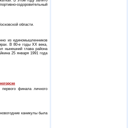
атках. В этом году залито
портивно-оздоровительный
осковской области.
нно из единомышленников
ирах. В
80-е
годы ХХ века,
ыл нынешний глава района
йкина 25 января 1991 года
сногорске
ю первого финала личного
 новогодние каникулы была