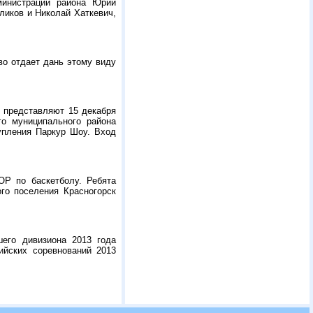
министрации района Юрий
ликов и Николай Хаткевич,
во отдает дань этому виду
к представляют 15 декабря
го муниципального района
упления Паркур Шоу. Вход
Р по баскетболу. Ребята
го поселения Красногорск
его дивизиона 2013 года
ийских соревнований 2013