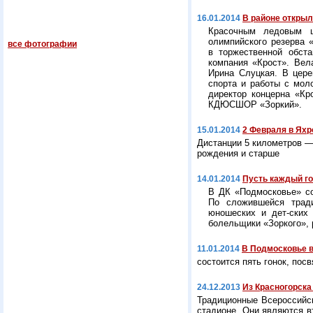
16.01.2014
В районе откры
Красочным ледовым ш
олимпийского резерва 
все фотографии
в торжественной обста
компания «Крост». Вел
Ирина Слуцкая. В цере
спорта и работы с мол
директор концерна «Кр
КДЮСШОР «Зоркий».
15.01.2014
2 Февраля в Ях
Дистанции 5 километров —
рождения и старше
14.01.2014
Пусть каждый го
В ДК «Подмосковье» со
По сложившейся тради
юношеских и дет-ских
болельщики «Зоркого», 
11.01.2014
В Подмосковье 
состоится пять гонок, по
24.12.2013
Из Красногорска
Традиционные Всероссийск
стадионе. Они являются в