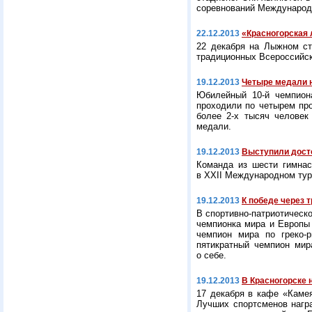
соревнований Международ
22.12.2013
«Красногорская
22 декабря на Лыжном ст
традиционных Всероссийск
19.12.2013
Четыре медали 
Юбилейный
10-й
чемпиона
проходили по четырем про
более
2-х
тысяч человек 
медали.
19.12.2013
Выступили дост
Команда из шести гимна
в ХХII Международном тур
19.12.2013
К победе через 
В спортивно-патриотическ
чемпионка мира и Европы 
чемпион мира по греко-
пятикратный чемпион мир
о себе.
19.12.2013
В Красногорске 
17 декабря в кафе «Каме
Лучших спортсменов нагр