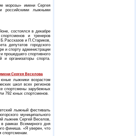
ие морозы» имени Сергея
ми российскими лыжными
йоне, состоялся в декабре
спортсменов и тренеров
 Б.Рассказов и П.Стариков,
ета депутатов городского
ре и спорту администрации
ги прошедшего спортивного
й и организаторы спорта.
имени Сергея Веселова
е юные лыжники возрастом
еских школ всех регионов
же спортсмены зарубежных
шли 792 юных спортсменов.
детский лыжный фестиваль
огорского муниципального
ий лыжник Сергей Веселов,
т в рамках Всемирного дня
го финиша. «Я уверен, что
м спортсменам.