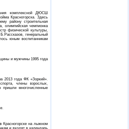
тания комплексной ДЮСШ
ойма Красногорска. Здесь
шему району строительная
а, олимпийская чемпионка
стр физической культуры,
Б.Рассказов, генеральный
алось юным воспитанникам
нщины и мужчины 1995 года
а 2013 года ФК «Зоркий».
спорта, члены взрослых,
в пришли многочисленные
е.
 в Красногорске на лыжном
нкам и входят в календарь