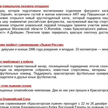
ли уникальную ледовую площадку
оу, которое подготовили воспитанники отделения фигурного ка
«Зоркий», встречали гостей в жилом комплексе ART мкр Павшинская п
новке открылся новый круглогодичный каток, который подарила на
а шоу знаменитая россий-ская фигуристка, заслуженный мастер спорт
монии открытия уникальной ледовой площадки приняли участие мини
одежью Московской области О.Жолобов, глава Красногорского района 
ост» А.Добашин. Почетное право перерезать красную ленточку дост
роме пройдут соревнования «Лыжня России»
 девушки и юноши 1996 года рождения и младше. 10 километров — же
л приближает к победе
стоялся торжественный вечер, посвященный подведению итогов сезон
ции на мероприятие собрались известные спортсмены, ветераны 
 футбольных команд. Поддержать красногорских футбольных кумиро
родители и друзья юных футболистов.
в этом лыжном сезоне
священных олимпийским чемпионам. Две из них уже прошли в Красногорск
 в Олимпийский Сочи
ие соревнования «Красногорская лыжня» проходят с 22 по 26 декабря
торым этапом Континентального Кубка Восточной Европы по лыжным го