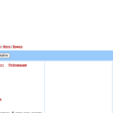
ы
|
Фото
|
Видео
орт
Публикации
д