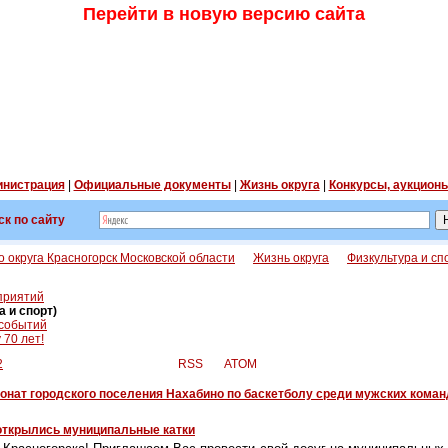
Перейти в новую версию сайта
нистрация
|
Официальные документы
|
Жизнь округа
|
Конкурсы, аукцион
ск по сайту
 округа Красногорск Московской области
Жизнь округа
Физкультура и сп
приятий
 и спорт)
 событий
70 лет!
2
RSS
ATOM
нат городского поселения Нахабино по баскетболу среди мужских коман
открылись муниципальные катки