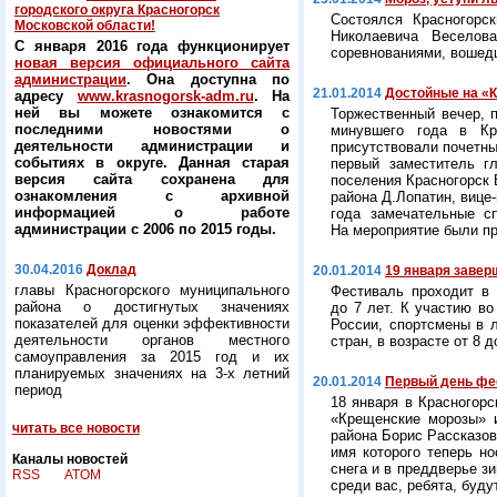
городского округа Красногорск
Состоялся Красногорс
Московской области!
Николаевича Веселов
С января 2016 года функционирует
соревнованиями, вошедш
новая версия официального сайта
администрации
. Она доступна по
21.01.2014
Достойные на «
адресу
www.krasnogorsk-adm.ru
. На
ней вы можете ознакомится с
Торжественный вечер, 
последними новостями о
минувшего года в Кр
деятельности администрации и
присутствовали почетны
событиях в округе. Данная старая
первый заместитель г
версия сайта сохранена для
поселения Красногорск 
ознакомления с архивной
района Д.Лопатин, вице
информацией о работе
года замечательные сп
администрации с 2006 по 2015 годы.
На мероприятие были пр
30.04.2016
Доклад
20.01.2014
19 января заве
главы Красногорского муниципального
Фестиваль проходит в 
района о достигнутых значениях
до 7 лет. К участию в
показателей для оценки эффективности
России, спортсмены в 
деятельности органов местного
стран, в возрасте от 8 
самоуправления за 2015 год и их
планируемых значениях на 3-х летний
20.01.2014
Первый день фе
период
18 января в Красногор
«Крещенские морозы» и
читать все новости
района Борис Рассказов
имя которого теперь н
Каналы новостей
снега и в преддверье з
RSS
ATOM
среди вас, ребята, буд