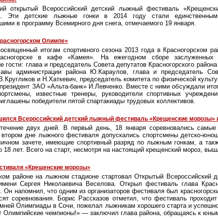
кий открытый Всероссийский детский лыжный фестиваль «Крещенск
а. Эти детские лыжные гонки в 2014 году стали единственны
ими в программу Всемирного дня снега, отмечаемого 19 января.
Красногорском Олимпе»
посвященный итогам спортивного сезона 2013 года в Красногорском ра
асногорске в кафе «Камея». На ежегодном сборе заслуженных 
е гости: глава и председатель Совета депутатов Красногорского района
лавы администрации района Ю.Караулов, глава и председатель Сов
В.Кругликов и Н.Хаткевич, председатель комитета по физической культу
-президент ЗАО «Альта-банк» И.Левченко. Вместе с ними обсуждали ито
ортсмены, известные тренеры, руководители спортивных учреждени
иглашены победители пятой спартакиады трудовых коллективов.
ршился Всероссийский детский лыжный фестиваль «Крещенские морозы» 
течение двух дней. В первый день, 18 января соревновались самы
о втором дне лыжного фестиваля допускались спортсмены детско-юнош
личном зачете, имеющие спортивный разряд по лыжным гонкам, а так
до 18 лет. Всего на старт, несмотря на настоящий крещенский мороз, вы
стиваля «Крещенские морозы»
ском районе на лыжном стадионе стартовал Открытый Всероссийский 
мени Сергея Николаевича Веселова. Открыл фестиваль глава Красн
. Он напомнил, что одним из организаторов фестиваля был красногорск
осят соревнования. Борис Рассказов отметил, что фестиваль проходи
имней Олимпиады в Сочи, пожелал лыжникам хорошего старта и успешно
ут Олимпийские чемпионы!» — заключил глава района, обращаясь к юны