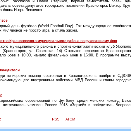
Борис Рассказов и Павел Стариков, первый заместитель главы ад
датель совета депутатов городского поселения Красногорск Виктор Круг
а-банк» Игорь Левченко.
 все
рный день футбола (World Football Day). Так международное сообщест
х миллионов не просто игра, а стиль жизни.
ство Красногорского муниципального района по рукопашному бою
кого муниципального района и спортивно-патриотический клуб Яропол
 (Красногорск, ул Советская 14) Открытое первенство Красногорско
ало боев в 10:00, начало фиеальных боев в 16:00. В программе выст
победители
реди юниорских команд состоялся в Красногорске в ноябре в СДЮШО
нокомандующего внутренними войсками МВД России и главы городско
те
сероссийских соревнований по футболу среди женских команд Высш
 встречались чемпион России 2013 «Зоркий» и победитель Всеросс
2
RSS
ATOM