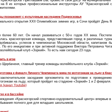
 Красногорска! Приглашаем Вас провести свой досуг на муниципальных к
 на 8 из которых профессиональные инструкторы АУ "Красногорский с
 жителями.
ды познакомят с культурным наследием Подмосковья
иального открытия XXII Олимпийских зимних игр, в Сочи пройдёт День М
е более 60 лет. Он начал развиваться с
50-х
годов XX века. Постепе
лась красногорская команда, представлявшая город в различных турн
 добивалась успехов в чемпионатах Московской области, капитаном б
. По его инициативе и при активной поддержке Виктора Петровича Чита
волейбольный клуб «Зоркий». То есть нам сегодня 23 года.
ить в игре
 Щербаченя, главный тренер команды волейбольного клуба «Зоркий»:
готовка к финалу Личного Чемпионата мира по мотогонкам на льду в Кра
заключительное заседание оргкомитета по подготовке к проведени
огонкам на льду, который пройдет на стадионе «Зоркий» 1 и 2 февраля.
я (канал Youtube)
хе и в бассейне
реждения «Красногорский спортивно-оздоровительный центр» впервые в
ебывания полного дня для младших школьников.
лыжню!