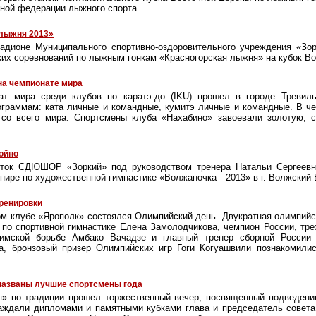
ной федерации лыжного спорта.
 лыжня 2013»
адионе Муниципального спортивно-оздоровительного учреждения «Зор
их соревнований по лыжным гонкам «Красногорская лыжня» на кубок Во
на чемпионате мира
т мира среди клубов по каратэ-до (IKU) прошел в городе Тревиль
граммам: ката личные и командные, кумитэ личные и командные. В ч
со всего мира. Спортсмены клуба «Нахабино» завоевали золотую, 
ойно
сток СДЮШОР «Зоркий» под руководством тренера Натальи Сергеевн
нире по художественной гимнастике «Волжаночка—2013» в г. Волжский 
тренировки
ом клубе «Ярополк» состоялся Олимпийский день. Двукратная олимпийс
по спортивной гимнастике Елена Замолодчикова, чемпион России, тр
римской борьбе Амбако Вачадзе и главный тренер сборной России п
а, бронзовый призер Олимпийских игр Гоги Когуашвили познакомилис
названы лучшие спортсмены года
я» по традиции прошел торжественный вечер, посвященный подведению
аждали дипломами и памятными кубками глава и председатель совета 