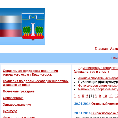
Главная
|
Адми
Пои
Администрация городского
Социальная поддержка населения
(физкультура и спорт)
городского округа Красногорск
Анонсы спортивных меро
Комиссия по делам несовершеннолетних
Публикации (физкультура
и защите их прав
Фотогалерея спортивных
Районному спорткомитету 
Почетные граждане
3
|
4
|
5
|
6
|
7
|
8
|
9
|
10
|
11
|
1
Образование
30.01.2014
Открытый чемпио
Здравоохранение
Культура
28.01.2014
В Красногорске 
Физкультура и спорт