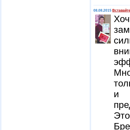
08.08.2015
Вставайте
Хо
зам
си
вн
эф
Мн
тол
и 
пре
Это
Бре