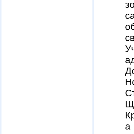
з
с
о
У
а
Д
Н
С
Щ
К
а