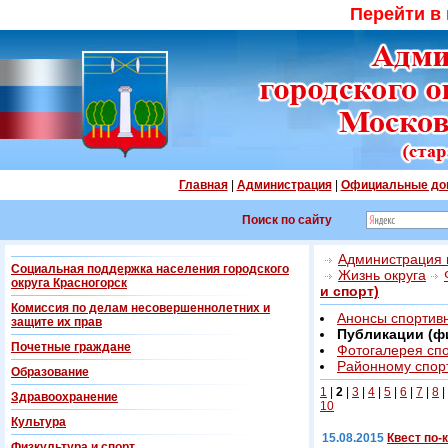
Перейти в
Главная
|
Администрация
|
Официальные до
Поиск по сайту
Администрация г
Социальная поддержка населения городского
Жизнь округа
округа Красногорск
и спорт)
Комиссия по делам несовершеннолетних и
Анонсы спортив
защите их прав
Публикации (фи
Почетные граждане
Фотогалерея сп
Районному спорт
Образование
1
|
2
|
3
|
4
|
5
|
6
|
7
|
8
|
Здравоохранение
10
Культура
15.08.2015
Квест по-
Физкультура и спорт