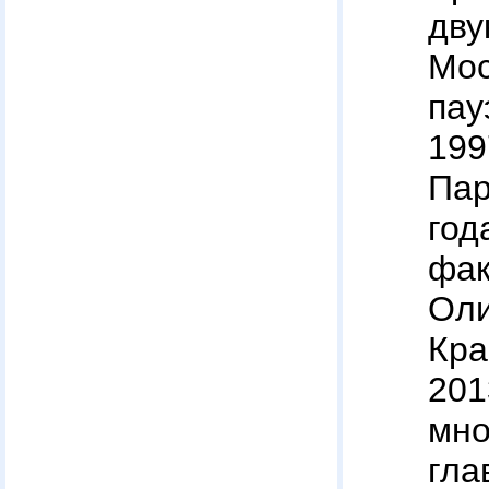
дв
М
пау
19
Пар
го
фа
Ол
Кра
201
мно
гла