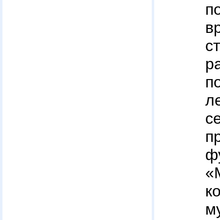
п
в
с
р
п
л
с
п
ф
«
к
м