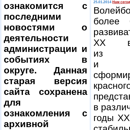
25.01.2014
Нам сегод
ознакомится с
Волейб
последними
более 
новостями о
развив
деятельности
XX ве
администрации и
из ед
событиях в
и э
округе. Данная
сформи
старая версия
красно
сайта сохранена
предс
для
в разли
ознакомления с
годы ХХ
архивной
стаби