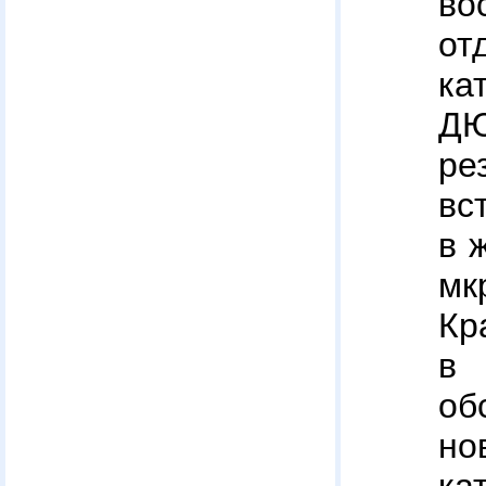
во
от
ка
ДЮ
ре
в
в 
мк
Кр
в
об
но