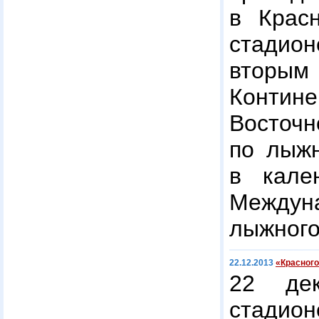
в Крас
стадио
вто
Контин
Вост
по лыжн
в кале
Междун
лыжного
22.12.2013
«Красног
22 де
стадио