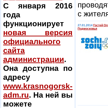
пров
С января 2016
с жител
года
функционирует
27.01.2014
Гостей О
Подмосковья
новая версия
официального
сайта
администрации
.
Она доступна по
адресу
www.krasnogorsk-
adm.ru
. На ней вы
можете