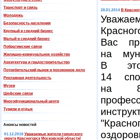
Транспорт и связь
28.01.2014
В Красног
Молодежь
Уважае
Безопасность населения
Красно
Крупный и средний бизнес
Малый и средний бизнес
Вас пр
Побратимские связи
на мун
Жилищно-коммунальное хозяйство
В это
Архитектура и градостроительство
Потребительский рынок и похоронное дело
14 спо
Рекламная деятельность
на 8
Музеи
Шефские связи
профес
Многофункциональный центр
инс
Туризм и отдых
"Красно
Анонсы новостей
оздоро
01.12.2018
Уважаемые жители городского
округа Красногорск Московской области!