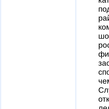
к
п
ра
ко
ш
ро
фи
за
сп
ч
Сл
от
л