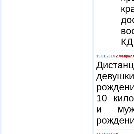
к
д
во
КД
15.01.2014
2 Февраля
Дистан
девушки
рожде
10 кил
и муж
рождени