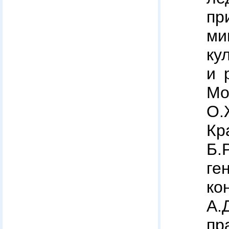
п
ми
к
и 
Мо
О
Кр
Б.
ге
к
А.
п