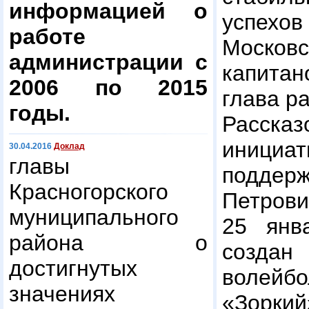
информацией о
успех
работе
Моско
администрации с
капита
2006 по 2015
глава р
годы.
Расс
инициат
30.04.2016
Доклад
главы
подд
Красногорского
Петро
муниципального
25 янв
района о
созда
достигнутых
воле
значениях
«Зорк