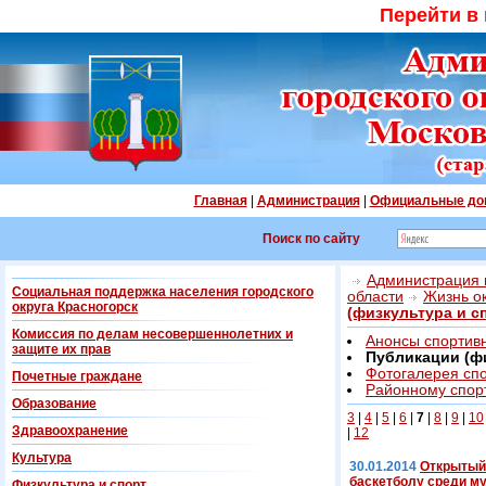
Перейти в
Главная
|
Администрация
|
Официальные до
Поиск по сайту
Администрация г
Социальная поддержка населения городского
области
Жизнь о
округа Красногорск
(физкультура и с
Комиссия по делам несовершеннолетних и
Анонсы спортив
защите их прав
Публикации (фи
Фотогалерея сп
Почетные граждане
Районному спорт
Образование
3
|
4
|
5
|
6
|
7
|
8
|
9
|
10
Здравоохранение
|
12
Культура
30.01.2014
Открытый 
баскетболу среди м
Физкультура и спорт