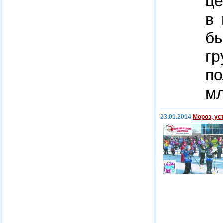
ц
в 
б
г
п
мл
23.01.2014
Мороз, ус