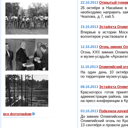
22.10.2013
Открытый турнир
26 октября в Нахабине в
необходимо направить зая
Чкалова, д.7, каб.5.
15.10.2013
Эстафета Олимпий
Впервые в истории Моск
волонтеров участвовали в
12.10.2013
Огонь зимних Ол
Огонь XXII зимних Олимпи
и музее-усадьбе «Арханге
11.10.2013
Олимпийский ого
На один день 10 октябр
по территории музея-усадь
08.10.2013
Эстафета Олимпи
Красногорск готов прин
администрации района, за
на пресс-конференции в К
03.10.2013
Победили дружб
все фотографии
До зимних Олимпийских иг
Олимпийский огонь по Кр
13 сентября и провели де