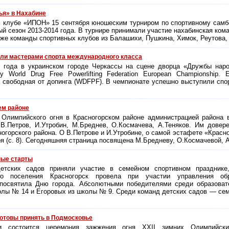
ья» в Нахабине
м клубе «ИПОН» 15 сентября юношеским турниром по спортивному самб
ый сезон
2013-2014 года.
В турнире принимали участие нахабинская ком
акже команды спортивных клубов из Балашихи, Пушкина, Химок, Реутова,
али мастерами спорта международного класса
о года в украинском городе Черкассы на сцене дворца «Дружбы нар
 World Drug Free Powerlifting Federation European Championship.
свободная от допинга (WDFPF). В чемпионате успешно выступили спо
ем районе
Олимпийского огня в Красногорском районе администрацией района 
В.Петров, И.Утробин, М.Бреднев, О.Космачева, А.Теняков. Им довер
огорского района. О В.Петрове и И.Утробине, о самой эстафете «Красн
ря (с. 8). Сегодняшняя страница посвящена М.Бредневу, О.Космачевой, А
ые старты
тских садов приняли участие в семейном спортивном празднике
ого поселения Красногорск провела при участии управления обр
 посвятила Дню города. Абсолютными победителями среди образова
лы № 14 и Егоровых из школы № 9. Среди команд детских садов — сем
отовы принять в Подмосковье
 состоится церемония зажжения огня ХХII зимних Олимпийски