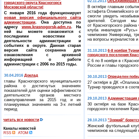
02.11.2013
Объединяющая с
городского округа Красногорск
В октябре главным событи
Московской области!
эстафета Олимпийского ог
С января 2016 года функционирует
смогли увидеть незабыва
новая версия официального сайта
зрителей. Сегодня мы
администрации
. Она доступна по
от Красногорского района
адресу
www.krasnogorsk-adm.ru
. На
клуба инвалидов «Русь»
ней вы можете ознакомится с
чемпионке Универсиад, т
последними новостями о
на вопросы журналистов и 
деятельности администрации и
событиях в округе. Данная старая
версия сайта сохранена для
31.10.2013
6-8 ноября Турн
ознакомления с архивной
городского поселения Крас
информацией о работе
С 6 по 8 ноября в г.Крас
администрации с 2006 по 2015 годы.
России и главы городског
30.04.2016
Доклад
30.10.2013
Определен побед
главы Красногорского муниципального
27 октября в ДК «Опалиха
района о достигнутых значениях
Турнир проводился в соот
показателей для оценки эффективности
деятельности органов местного
29.10.2013
Администрация г
самоуправления за 2015 год и их
30 октября на базе Крас
планируемых значениях на 3-х летний
городского поселения Крас
период
читать все новости
28.10.2013
"Зоркий" боретс
Женский футбольный клуб
Каналы новостей
чемпионов на следующий 
RSS
ATOM