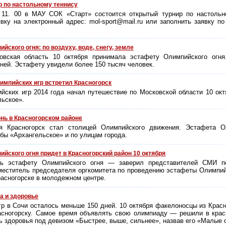
 по настольному теннису
 11. 00 в МАУ СОК «Старт» состоится открытый турнир по настольн
вку на электронный адрес: mol-sport@mail.ru или заполнить заявку по 
ского огня: по воздуху, воде, снегу, земле
овская область 10 октября принимала эстафету Олимпийского огня
 ней. Эстафету увидели более 150 тысяч человек.
импийских игр встретил Красногорск
йских игр 2014 года начал путешествие по Московской области 10 ок
льское».
нь в Красногорском районе
я Красногорск стал столицей Олимпийского движения. Эстафета О
бы «Архангельское» и по улицам города.
йского огня придет в Красногорский район 10 октября
ять эстафету Олимпийского огня — заверил представителей СМИ п
меститель председателя оргкомитета по проведению эстафеты Олимпи
расногорске в молодежном центре.
а и здоровье
р в Сочи осталось меньше 150 дней. 10 октября факелоносцы из Красн
асногорску. Самое время объявлять свою олимпиаду — решили в крас
нь здоровья под девизом «Быстрее, выше, сильнее», назвав его «Малые 