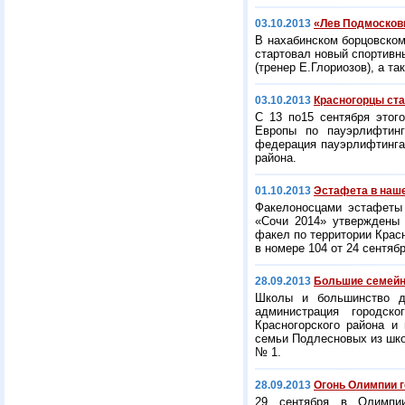
03.10.2013
«Лев Подмосков
В нахабинском борцовско
стартовал новый спортивн
(тренер Е.Глориозов), а т
03.10.2013
Красногорцы ст
С 13 по15 сентября этог
Европы по пауэрлифтингу
федерация пауэрлифтинга 
района.
01.10.2013
Эстафета в наш
Факелоносцами эстафеты 
«Сочи 2014» утверждены 
факел по территории Красн
в номере 104 от 24 сентяб
28.09.2013
Большие семейн
Школы и большинство де
администрация городск
Красногорского района и
семьи Подлесновых из шко
№ 1.
28.09.2013
Огонь Олимпии г
29 сентября в Олимпии