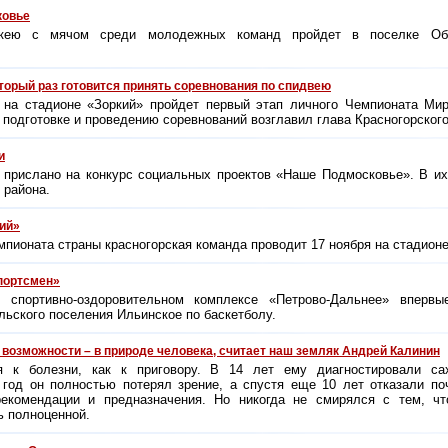
ковье
кею с мячом среди молодежных команд пройдет в поселке Обу
оторый раз готовится принять соревнования по спидвею
 на стадионе «Зоркий» пройдет первый этап личного Чемпионата Мир
 подготовке и проведению соревнований возглавил глава Красногорског
и
 прислано на конкурс социальных проектов «Наше Подмосковье». В их
 района.
ий»
пионата страны красногорская команда проводит 17 ноября на стадион
портсмен»
 спортивно-оздоровительном комплексе «Петрово-Дальнее» впер
льского поселения Ильинское по баскетболу.
возможности – в природе человека, считает наш земляк Андрей Калинин
я к болезни, как к приговору. В 14 лет ему диагностировали с
год он полностью потерял зрение, а спустя еще 10 лет отказали поч
екомендации и предназначения. Но никогда не смирялся с тем, чт
ь полноценной.