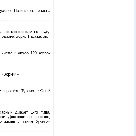
хово Ногинского района
а по мотогонкам на льду.
о района Борис Рассказов.
 числе и около 120 заявок
е «Зоркий»
вые прошёл Турнир «Юный
ахарный диабет
1-го
типа,
ки. Докторов он, конечно,
о жизнь с таким букетом