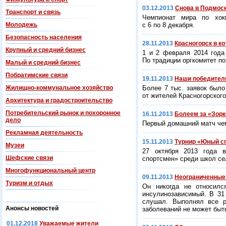
03.12.2013
Снова в Подмос
Транспорт и связь
Чемпионат мира по хок
Молодежь
с 6 по 8 декабря.
Безопасность населения
28.11.2013
Красногорск в к
Крупный и средний бизнес
1 и 2 февраля 2014 года
По традиции оргкомитет по
Малый и средний бизнес
Побратимские связи
19.11.2013
Наши победител
Жилищно-коммунальное хозяйство
Более 7 тыс. заявок было
от жителей Красногорского
Архитектура и градостроительство
Потребительский рынок и похоронное
16.11.2013
Болеем за «Зорк
дело
Первый домашний матч чем
Рекламная деятельность
15.11.2013
Турнир «Юный с
Музеи
27 октября 2013 года в
Шефские связи
спортсмен» среди школ се
Многофункциональный центр
09.11.2013
Неограниченные 
Туризм и отдых
Он никогда не относилс
инсулинозависимый. В 31 
слушал. Выполнял все р
Анонсы новостей
заболеваний не может быт
01.12.2018
Уважаемые жители