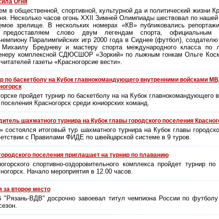
ила Огня
ем в общественной, спортивной, культурной да и политический жизни Кр
ня. Несколько часов огонь XXII Зимней Олимпиады шествовал по нашей
емое зрелище. В нескольких номерах «КВ» публиковались репортажи
 предоставляем слово двум легендам спорта, официальным 
 чемпиону Паралимпийских игр 2000 года в Сиднее (футбол), создателю
 Михаилу Бредневу и мастеру спорта международного класса по
ренеру комплексной СДЮСШОР «Зоркий» по лыжным гонкам Ольге Косм
читателей газеты «Красногорсие вести».
ир по баскетболу на Кубок главнокомандующего внутренними войсками МВ
ногорск
ногорске пройдет турнир по баскетболу на на Кубок главнокомандующего
о поселения Красногорск среди юниорских команд.
итель шахматного турнира на Кубок главы городского поселения Красного
» состоялся итоговый тур шахматного турнира на Кубок главы городско
ветствии с Правилами ФИДЕ по швейцарской системе в 9 туров.
ородского поселения приглашает на турнир по плаванию
ногорского спортивно-оздоровительного комплекса пройдет турнир по
ногорск. Начало мероприятия в 12.00 часов.
я за второе место
 "Рязань-ВДВ" досрочно завоевал титул чемпиона России по футболу 
сезон.