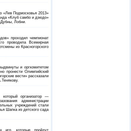
о «Лев Подмосковья 2013»
анда «Клуб самбо и дзюдо»
 Дубны, Лобни.
одов» проходил чемпионат
 Его проводила Всемирная
ртсмены из Красногорского
выдвинуты и оргкомитетом
ено пронести Олимпийский
огорские вести» рассказали
.Тенякову.
, который организатор —
азования администрации
тельных учреждений стали
ья Шапка из детского сада
х игр, которые пройдут