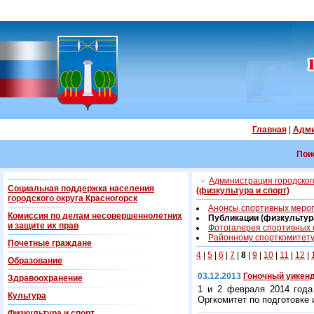
Главная
|
Адми
Пои
Администрация городского
Социальная поддержка населения
(физкультура и спорт)
городского округа Красногорск
Анонсы спортивных меро
Комиссия по делам несовершеннолетних
Публикации (физкультура
и защите их прав
Фотогалерея спортивных
Районному спорткомитету 
Почетные граждане
4
|
5
|
6
|
7
|
8
|
9
|
10
|
11
|
12
|
Образование
03.12.2013
Гоночный уикен
Здравоохранение
1 и 2 февраля 2014 года
Культура
Оргкомитет по подготовке 
Физкультура и спорт