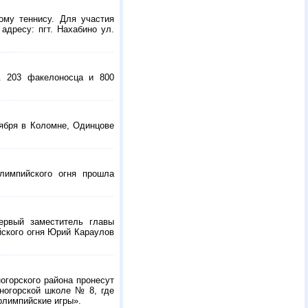
ому теннису. Для участия
адресу: пгт. Нахабино ул.
. 203 факелоносца и 800
тября в Коломне, Одинцове
лимпийского огня прошла
ервый заместитель главы
йского огня Юрий Караулов
огорского района пронесут
ногорской школе № 8, где
олимпийские игры».