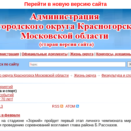
Перейти в новую версию сайта
нистрация
|
Официальные документы
|
Жизнь округа
|
Конкурсы, аукцион
ск по сайту
 округа Красногорск Московской области
Жизнь округа
Физкультура и сп
приятий
 и спорт)
 событий
70 лет!
13
RSS
ATOM
д в феврале
 на стадионе «Зоркий» пройдет первый этап личного чемпионата мир
и проведению соревнований возглавил глава района Б.Рассказов.