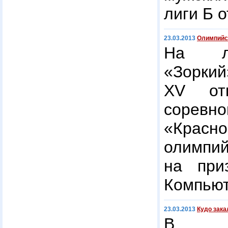
лиги Б 
23.03.2013
Олимпийс
На лы
«Зорк
XV от
соревно
«Красн
олимп
на при
Компьют
23.03.2013
Кудо зака
В с