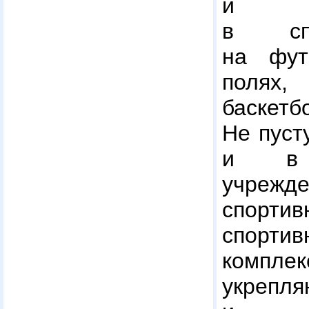
и пр
в спо
на фут
полях,
баскет
Не пуст
и в о
учреж
спорт
спортив
компл
укрепл