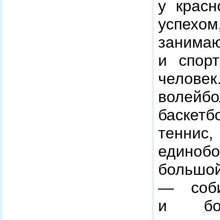
у красн
успех
занима
и спор
челов
волейбо
баске
тенн
едино
больш
— соб
и бол