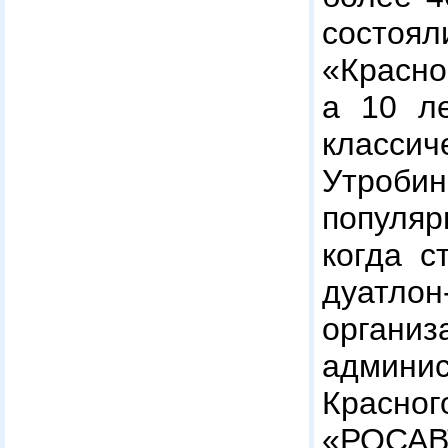
состоя
«Красн
а 10 ле
класси
Утро
популяр
когда с
дуатлон
орг
админис
Красно
«РОСА