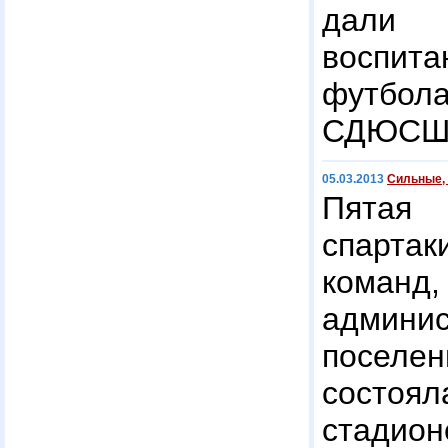
дали 
воспит
футбо
СДЮСШО
05.03.2013
Сильные,
Пятая 
спарт
коман
админис
поселе
состо
стадио