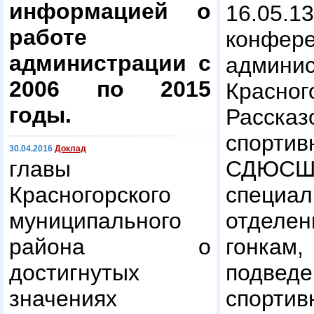
информацией о
16.05
работе
конфере
администрации с
админ
2006 по 2015
Красног
годы.
Расс
спор
30.04.2016
Доклад
главы
СДЮС
Красногорского
специал
муниципального
отдел
района о
гонка
достигнутых
подведе
значениях
спорти