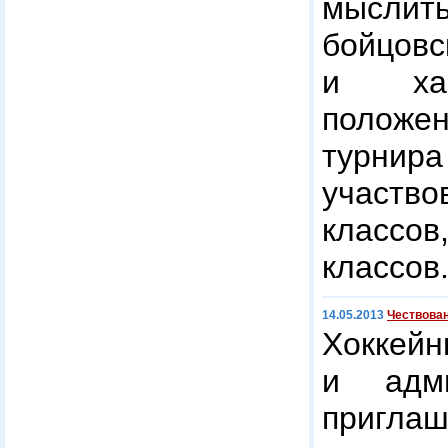
мысли
бойцо
и хар
положе
турнир
участво
классов
классов
14.05.2013
Чествован
Хоккей
и адми
пригла