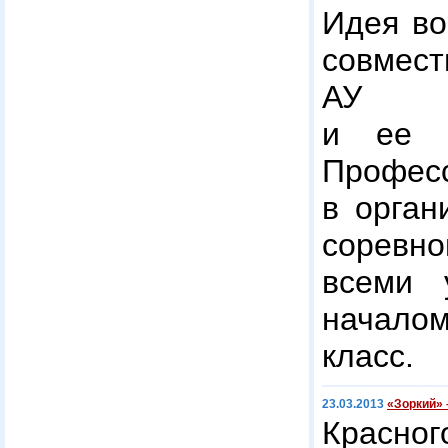
Идея во
совме
АУ «
и ее с
Профес
в орган
соревн
всеми 
началом
класс.
23.03.2013
«Зоркий» 
Красног