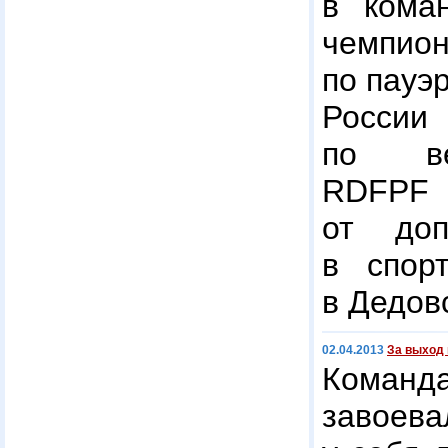
в кома
чемп
по пауэ
России
по ве
RDFP
от до
в спор
в Дедов
02.04.2013
За выход
Кома
завоева