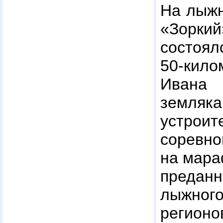
На лыж
«Зорк
состоял
50-кило
Ивана 
земляка
устрои
соревно
на мара
преда
лыжног
реги