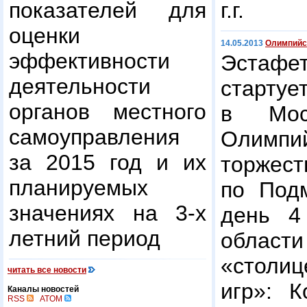
показателей для
г.г.
оценки
14.05.2013
Олимпийск
эффективности
Эстафет
деятельности
стартуе
органов местного
в Мос
самоуправления
Олим
за 2015 год и их
торжес
планируемых
по Под
значениях на 3-х
день 4
летний период
области
«столи
читать все новости
игр»: К
Каналы новостей
RSS
ATOM