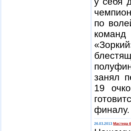
у себя 
чемп
по воле
команд
«Зорк
блестящ
полуф
занял п
19 очко
готови
финалу.
26.03.2013
Мастера 