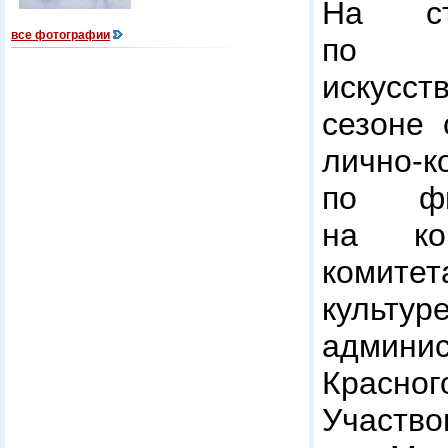
На ст
все фотографии
по 
искусст
сезоне 
лично-к
по фи
на ко
комите
куль
админис
Красно
Участ