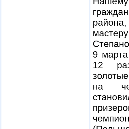
Нашему 
граждан
район
мастеру
Степа
9 марта
12 ра
зол
на че
стано
приз
чемпион