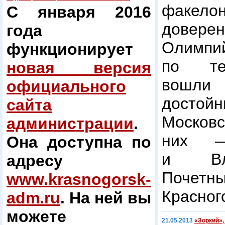
факел
С января 2016
дове
года
Олим
функционирует
по те
новая версия
вошл
официального
достой
сайта
Московс
администрации
.
них —
Она доступна по
и Вла
адресу
Поче
www.krasnogorsk-
Красног
adm.ru
. На ней вы
можете
21.05.2013
«Зоркий»,