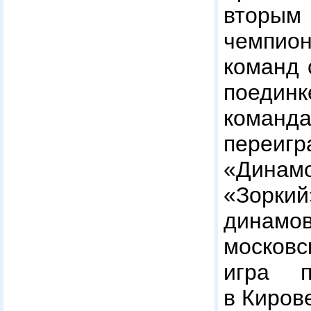
втор
чемпио
команд 
поедин
команд
переи
«Дина
«Зоркий
дин
моско
игра 
в Киров