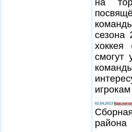
на тор
посвящ
команды
сезона
хоккея
смогут 
коман
интер
игрокам
02.04.2013
Красногор
Сборна
района