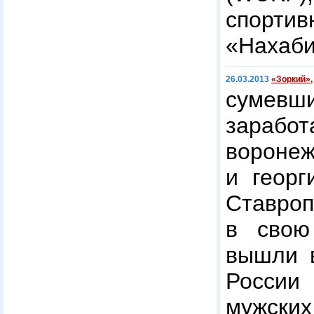
спорти
«Нахаби
26.03.2013
«Зоркий»,
сумевши
зараб
вороне
и георг
Ставро
в свою
вышли 
России 
мужск