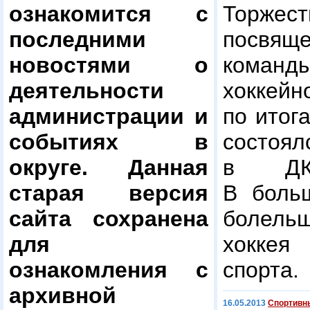
ознакомится с
Торже
последними
посвящ
новостями о
кома
деятельности
хоккейн
администрации и
по итог
событиях в
состоя
округе. Данная
в ДК 
старая версия
В боль
сайта сохранена
болел
для
хоккея
ознакомления с
спорта.
архивной
16.05.2013
Cпортивн