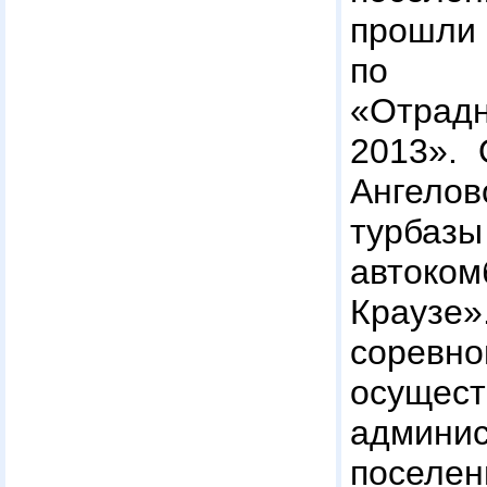
прошл
по л
«Отра
2013». 
Ангело
турба
авток
Крауз
соревно
осущес
админи
поселен