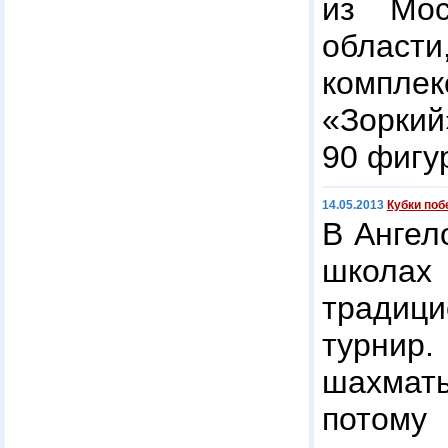
из Мос
облас
компл
«Зорки
90 фигу
14.05.2013
Кубки по
В Ангел
школ
традиц
турнир
шахматы
потому 