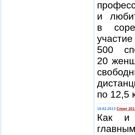
профес
и люби
в соре
уча
500 сп
20 женщ
своб
дистанц
по 12,5 
19.02.2013
Спорт 201
Как и
главн