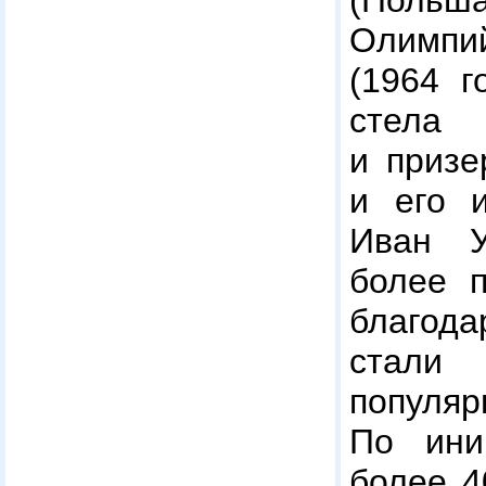
(Польша
Олимпий
(1964 г
стел
и призе
и его и
Иван У
более п
благод
стали
популя
По ини
более 4