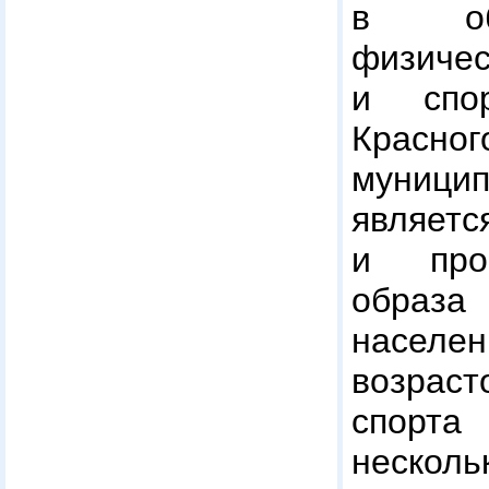
в обл
физич
и спор
Красног
муниц
являе
и проп
образ
насел
возраст
спорт
несколь