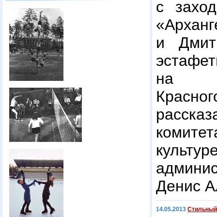
с заход
«Арханг
и Дмит
эстафет
на 
Красн
расска
комите
куль
админ
Денис А
14.05.2013
Стильный