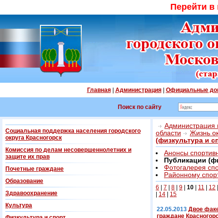
Перейти в
Главная
|
Администрация
|
Официальные до
Поиск по сайту
Администрация г
Социальная поддержка населения городского
области
Жизнь о
округа Красногорск
(физкультура и с
Комиссия по делам несовершеннолетних и
Анонсы спортив
защите их прав
Публикации (фи
Фотогалерея сп
Почетные граждане
Районному спорт
Образование
6
|
7
|
8
|
9
|
10
|
11
|
12
Здравоохранение
|
14
|
15
Культура
22.05.2013
Двое фак
граждане Красногорс
Физкультура и спорт