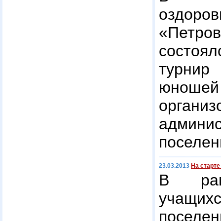
оздоров
«Петров
состоял
турни
юноше
организ
админи
поселен
23.03.2013
На старте
В рам
учащи
поселе