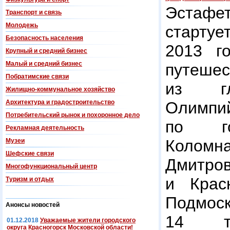
Эстафет
Транспорт и связь
Молодежь
стартуе
Безопасность населения
2013 г
Крупный и средний бизнес
Малый и средний бизнес
путеш
Побратимские связи
из гл
Жилищно-коммунальное хозяйство
Архитектура и градостроительство
Олимпи
Потребительский рынок и похоронное дело
по го
Рекламная деятельность
Коломн
Музеи
Шефские связи
Дмитров
Многофункциональный центр
и Крас
Туризм и отдых
Подмо
Анонсы новостей
14 ты
01.12.2018
Уважаемые жители городского
округа Красногорск Московской области!