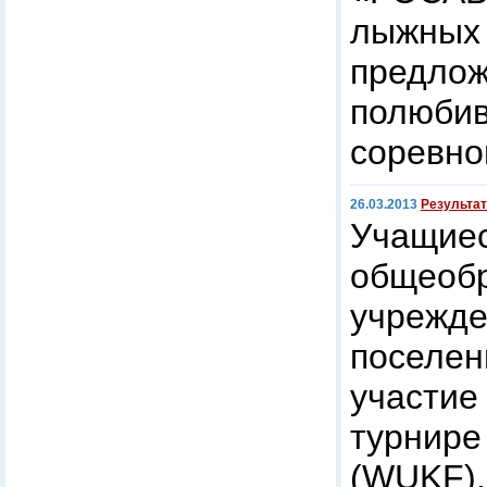
лыжн
предлож
полюб
соревно
26.03.2013
Результа
Уча
общеоб
учреж
поселен
участи
турни
(WUKF)