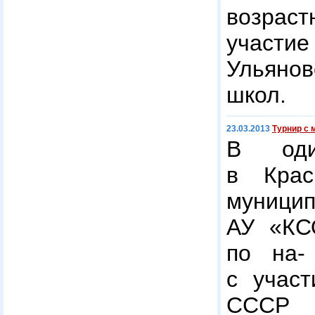
возраст
участие
Ульянов
школ.
23.03.2013
Турнир с 
В оди
в Крас
муници
АУ «КС
по на-
с участ
СССР Е