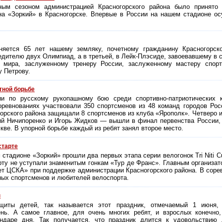
ым сезоном администрацией Красногорского района было принято 
на «Зоркий» в Красногорске. Впервые в России на нашем стадионе ос
лняется 65 лет нашему земляку, почетному гражданину Красногорск
едителю двух Олимпиад, а в третьей, в Лейк-Плэсиде, завоевавшему в 
 мира, заслуженному тренеру России, заслуженному мастеру спорт
 Петрову.
тной борьбе
ии по русскому рукопашному бою среди спортивно-патриотических
ревнованиях участвовали 350 спортсменов из 48 команд городов Рос
горского района защищали 8 спортсменов из клуба «Ярополк». Четверо 
ий Ничипоренко и Игорь Жидков — вышли в финал первенства России, 
ве. В упорной борьбе каждый из ребят занял второе место.
старте
стадионе «Зоркий» прошли два первых этапа серии велогонок Tri Niti C
ту не уступали знаменитым гонкам «Тур де Франс». Главным организатор
 ЦСКА» при поддержке администрации Красногорского района. В соре
ых спортсменов и любителей велоспорта.
ы
щиты детей, так называется этот праздник, отмечаемый 1 июня,
нь. А самое главное, для очень многих ребят, и взрослых конечно,
ндаре дня. Так получается, что праздник длится к удовольствию д