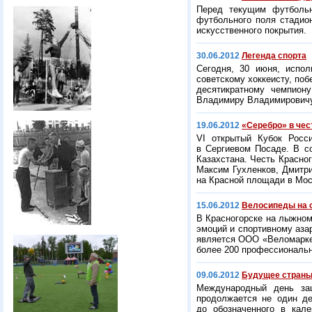
Перед текущим футбольн
футбольного поля стадио
искусственного покрытия.
30.06.2012
Легенда спорта
Сегодня, 30 июня, испо
советскому хоккеисту, поб
десятикратному чемпиону
Владимиру Владимировичу
19.06.2012
«Серебро» в чес
VI открытый Кубок Росс
в Сергиевом Посаде. В со
Казахстана. Честь Красно
Максим Гухленков, Дмитр
на Красной площади в Моск
15.06.2012
Велосипеды на 
В Красногорске на лыжном 
эмоций и спортивному азар
является ООО «Веломаркет
более 200 профессиональн
09.06.2012
Будущее стран
Международный день за
продолжается не один де
до обозначенного в кале