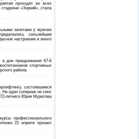
риятия проходят во всех
 стадионе «Зоркий», стала
льными зачетами у мужчин
пределились сильнейшие
десное настроение и много
я в дни празднования
67-й
воспитанников спортивных
рского района.
эрлифтингу, состоявшемся
. Ни один соперник не смог
72-летнего
Юрия Муретова
курсы профессионального
тилково 22 апреля прошел