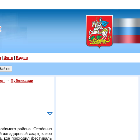
ы
|
Фото
|
Видео
орт
Публикации
юбимого района. Особенно
й же здоровый азарт, какое
а, где проходил фестиваль