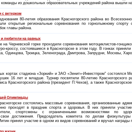
 команды из дошкольных образовательных учреждений района вышли на
и с ветерком
азднования
80-летия
образования Красногорского района во Всесезонн
шли открытые региональные соревнования по горнолыжному спорту 
бок главы района.
и любители на равных
ке на Черневской горке проходили соревнования мотоциклистов-гонщиков
ро-кроссу, состоявшиеся в Красногорске в этом году. В гонках приняли
ка, Одинцова, Троицка, Зеленограда, Дмитрова, Запрудни, Москвы, Хар
ых кортах стадиона «Зоркий» и ЗАО «Зенит»-Инвестпром" состоялся 
вушек 16 лет и младше. Турнир посвятили
80-летию
Красногорского р
иса Красногорского района (президент П.Чехов), а также Красногорск
ущей Олимпиады
расногорске состоялись массовые соревнования, организованные адми
онно проходят в праздник спорта и здоровья. В них приняли участие
юбители, спортсмены с ограниченными возможностями по здор
 свои достижения. Председатель комитета по делам физкультуры
Митин принял участие в одном из видов соревнований и вручал награды 
по жизни