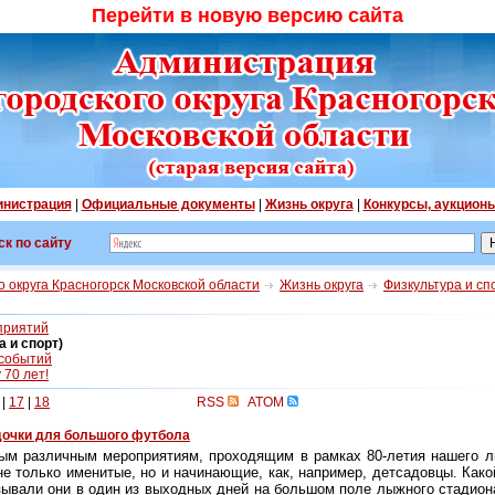
Перейти в новую версию сайта
нистрация
|
Официальные документы
|
Жизнь округа
|
Конкурсы, аукцион
ск по сайту
 округа Красногорск Московской области
Жизнь округа
Физкультура и сп
приятий
 и спорт)
 событий
70 лет!
|
17
|
18
RSS
ATOM
дочки для большого футбола
мым различным мероприятиям, проходящим в рамках
80-летия
нашего л
е только именитые, но и начинающие, как, например, детсадовцы. Како
зывали они в один из выходных дней на большом поле лыжного стадион