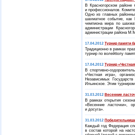
В Красногорском районе 
и профессионалов. Комите
Одно из главных районны
шахматное событие, как
чемпиона мира по шахма
администрации Красного
администрации района М.М
17.04.2012
Турнир памяти 
Традиционно в рамках пра
турнир по волейболу памя
17.04.2012
Турнир «Честная
В спортивно-оздоровител
«Честная игра», органи
Независимых Государств
Ильинское. Этим турниром 
31.03.2012
Весенние ласто
В рамках открытия сезон
«Весенние ласточки», о
и досуга».
31.03.2012
Победительница
Каждый год Федерация сп
в состав которой на наст
сборной (людей с поражен