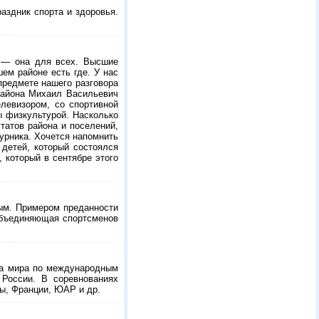
аздник спорта и здоровья.
а — она для всех. Высшие
ем районе есть где. У нас
предмете нашего разговора
 района Михаил Васильевич
левизором, со спортивной
ы физкультурой. Насколько
татов района и поселений,
урника. Хочется напомнить
 детей, который состоялся
 который в сентябре этого
ным. Примером преданности
объединяющая спортсменов
ка мира по международным
 России. В соревнованиях
ны, Франции, ЮАР и др.