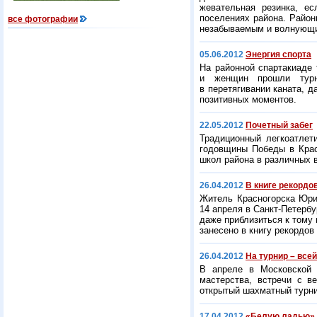
жевательная резинка, е
поселениях района. Район
все фотографии
незабываемым и волнующ
05.06.2012
Энергия спорта
На районной спартакиаде
и женщин прошли турни
в перетягивании каната, 
позитивных моментов.
22.05.2012
Почетный забег
Традиционный легкоатлет
годовщины Победы в Крас
школ района в различных в
26.04.2012
В книге рекордо
Житель Красногорска Юри
14 апреля в Санкт-Петербу
даже приблизиться к тому 
занесено в книгу рекордов
26.04.2012
На турнир – все
В апреле в Московской 
мастерства, встречи с в
открытый шахматный турни
17.04.2012
«Белую ладью» 