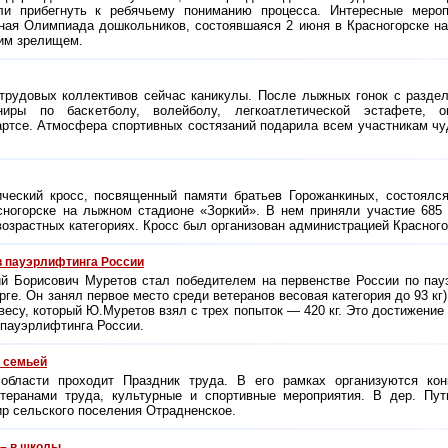
сли прибегнуть к ребячьему пониманию процесса. Интересные мероп
ная Олимпиада дошкольников, состоявшаяся 2 июня в Красногорске на
им зрелищем.
 трудовых коллективов сейчас каникулы. После лыжных гонок с разде
ры по баскетболу, волейболу, легкоатлетической эстафете, о
дартсе. Атмосфера спортивных состязаний подарила всем участникам чу
ический кросс, посвященный памяти братьев Горожанкиных, состоялс
ногорске на лыжном стадионе «Зоркий». В нем приняли участие 685 
озрастных категориях. Кросс был организован администрацией Красного
в пауэрлифтинга России
й Борисович Муретов стал победителем на первенстве России по пау
рге. Он занял первое место среди ветеранов весовая категория до 93 кг)
весу, который Ю.Муретов взял с трех попыток — 420 кг. Это достижение
 пауэрлифтинга России.
й семьей
области проходит Праздник труда. В его рамках организуются кон
етеранами труда, культурные и спортивные мероприятия. В дер. Пу
р сельского поселения Отрадненское.
– в школы