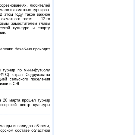
соревнованиях, любителей
емало шахматных турниров.
В этом году такое важное
 шахматного гостя —
12-го
рвым заместителем главы
еской культуре и спорту
нии.
селении Нахабино проходит
й турнир по мини-футболу
МФГС) стран Содружества
ией сельского поселения
изни в СНГ.
е 20 марта прошел турнир
огорский центр культуры
манды инвалидов области,
иорском составе областной