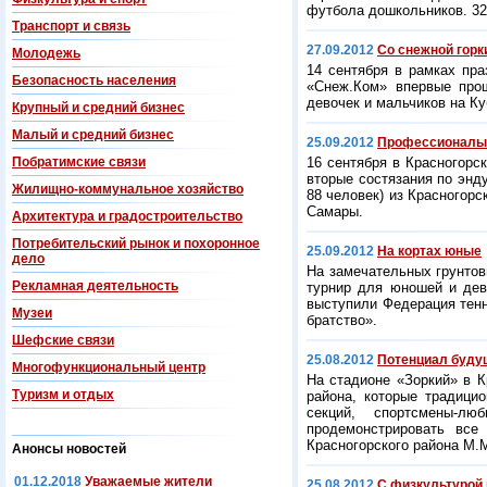
футбола дошкольников. 32
Транспорт и связь
27.09.2012
Со снежной горк
Молодежь
14 сентября в рамках пр
Безопасность населения
«Снеж.Ком» впервые про
девочек и мальчиков на Ку
Крупный и средний бизнес
Малый и средний бизнес
25.09.2012
Профессионалы 
Побратимские связи
16 сентября в Красногорс
вторые состязания по энду
Жилищно-коммунальное хозяйство
88 человек) из Красногорс
Самары.
Архитектура и градостроительство
Потребительский рынок и похоронное
25.09.2012
На кортах юные
дело
На замечательных грунтов
Рекламная деятельность
турнир для юношей и де
выступили Федерация тенн
Музеи
братство».
Шефские связи
25.08.2012
Потенциал буд
Многофункциональный центр
На стадионе «Зоркий» в К
Туризм и отдых
района, которые традици
секций, спортсмены-л
продемонстрировать все
Красногорского района М.
Анонсы новостей
01.12.2018
Уважаемые жители
25.08.2012
С физкультурой 