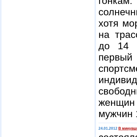
гонка
солнечн
хотя мо
на трас
до 14 
первый
спор
индив
свобо
женщин 
мужчин 
24.01.2012
В минувш