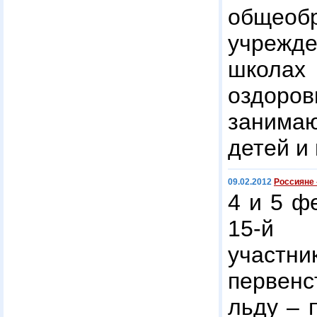
общеоб
учрежде
школа
оздоров
заним
детей и
09.02.2012
Россияне 
4 и 5 ф
15-й
участ
первенс
льду – 