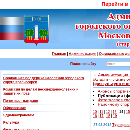
Перейти в
Главная
|
Администрация
|
Официальные до
Поиск по сайту
Администрация г
Социальная поддержка населения городского
области
Жизнь о
округа Красногорск
(физкультура и с
Комиссия по делам несовершеннолетних и
Анонсы спортив
защите их прав
Публикации (фи
Фотогалерея сп
Почетные граждане
Районному спорт
Образование
10
|
11
|
12
|
13
|
14
|
15
Здравоохранение
16
|
17
|
18
|
19
Культура
27.03.2012
Турнир по
Физкультура и спорт