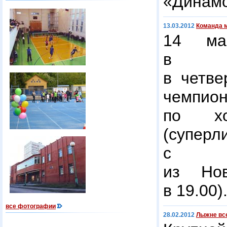
«Динамо
13.03.2012
Команда 
14 ма
в К
в четве
чемп
по х
(супер
с «С
из Нов
в 19.00)
все фотографии
28.02.2012
Лыжне вс