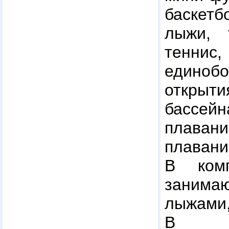
баскетб
лыжи, 
теннис,
единобо
открыт
бассейн
плава
плаван
В комп
заним
лыжам
В с