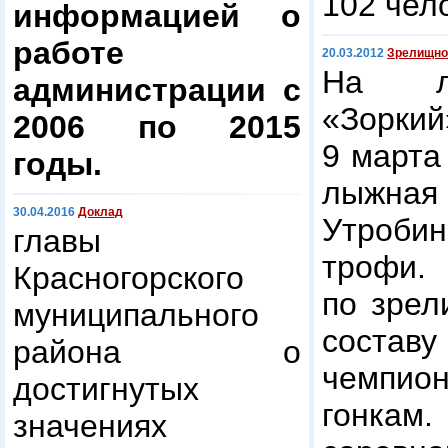
102 чел
информацией о
работе
20.03.2012
Зрелищно
На лы
администрации с
«Зорки
2006 по 2015
9 марта
годы.
лыжна
30.04.2016
Доклад
Утробин
главы
трофи.
Красногорского
по зрел
муниципального
составу
района о
чемпион
достигнутых
гонка
значениях