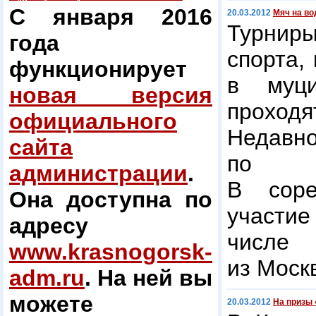
С января 2016
20.03.2012
Мяч на во
Турнир
года
спорта,
функционирует
в муци
новая версия
прохо
официального
Недавн
сайта
по в
администрации
.
В соре
Она доступна по
участие
адресу
числ
www.krasnogorsk-
из Моск
adm.ru
. На ней вы
можете
20.03.2012
На призы