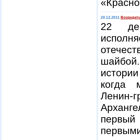
«Красно
20.12.2011
Возродить
22 де
испол
отечес
шайбой
истории
когда 
Ленин-г
Арханг
первый
первы