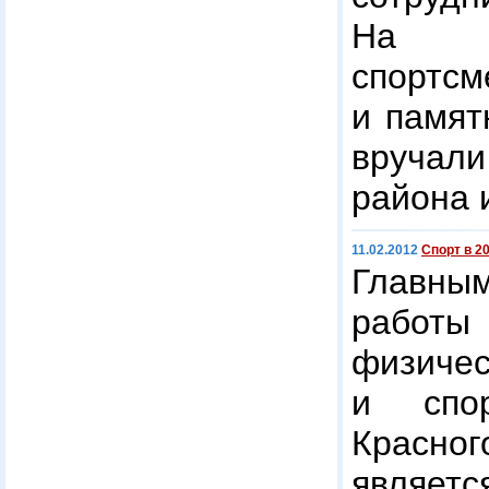
На ф
спортсм
и памят
вруча
района 
11.02.2012
Спорт в 2
Главн
рабо
физич
и спор
Красн
являетс