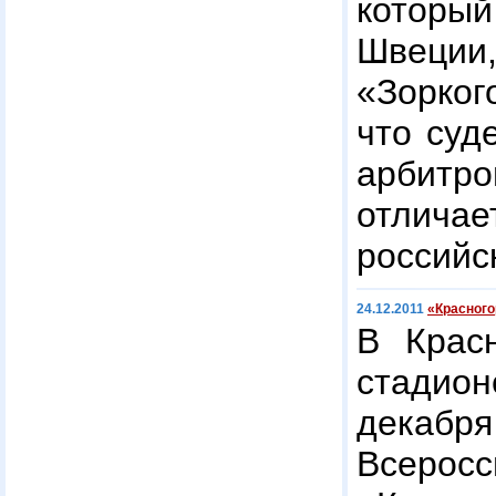
которы
Швеции
«Зорког
что суд
арби
отличае
российск
24.12.2011
«Красного
В Крас
стади
дека
Всеросс