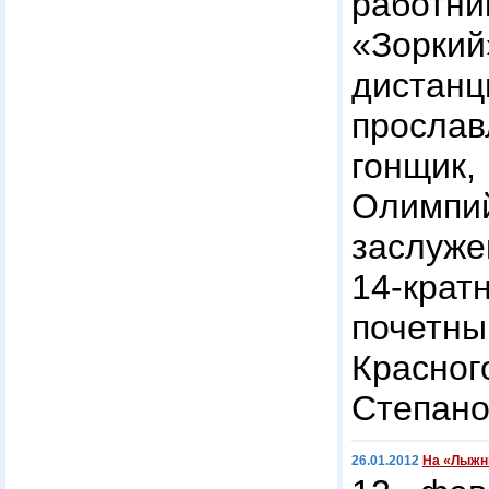
рабо
«Зорк
дис
просл
гонщ
Олимп
заслуже
14-кра
почет
Красног
Степано
26.01.2012
На «Лыжн