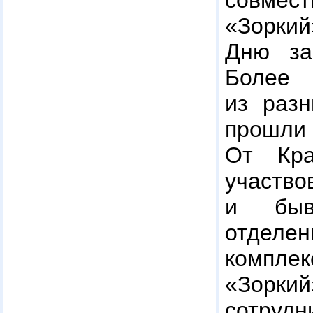
совм
«Зорки
Дню за
Более
из разн
прошли
От Кра
участ
и быв
отделен
компл
«Зор
сотру