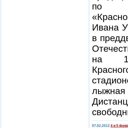
по л
«Красн
Ивана У
в предд
Отечест
на 1
Красно
стади
лыжна
Дистанц
свободн
07.02.2012
4 и 5 фев