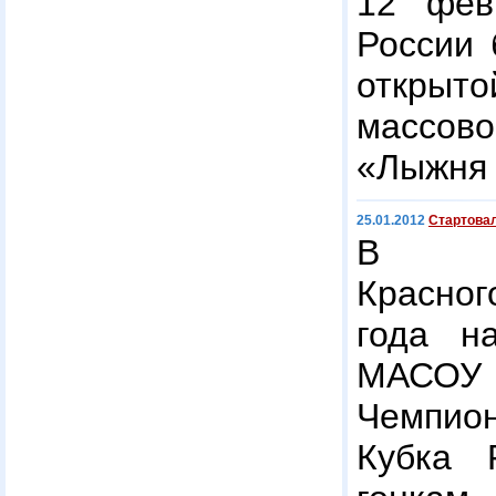
12 фев
России 
открыт
массо
«Лыжня 
25.01.2012
Стартовал
В п
Красног
года н
МАСОУ 
Чемпион
Кубка 