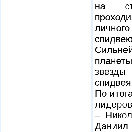
на ст
проход
личного
спид
Сильне
планет
звезд
спидвея
По итог
лидеров
– Никол
Даниил 