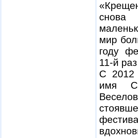
«Креще
снова
малень
мир бол
году фе
11-й раз
С 2012 
имя Се
Весел
стояв
фес
вдохнов