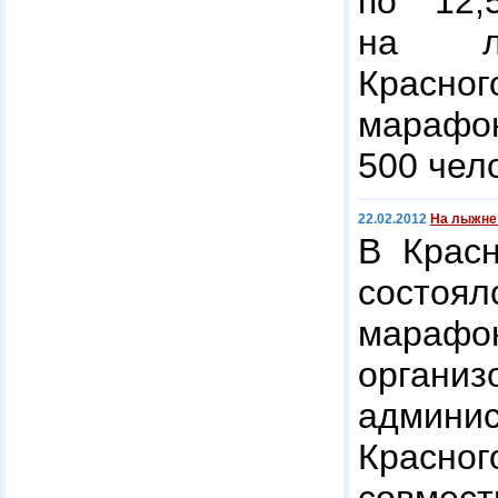
по 12,
на лы
Красног
мараф
500 чел
22.02.2012
На лыжне
В Красн
состо
марафо
организ
админис
Красн