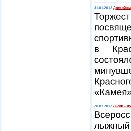
31.01.2012
Достойны
Торже
посвя
спортив
в Крас
состо
мину
Красн
«Камея
28.01.2012
Лыжи – л
Всеро
лыжн