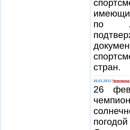
спортсм
имеющие
по л
подтве
докуме
спорт
стран.
26.01.2012
Чемпионат
26 фев
чемпио
солне
пог