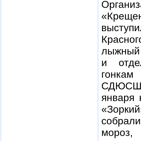
Организ
«Крещ
выступ
Красно
лыжный 
и отд
гонка
СДЮСШ
января 
«Зорки
собрал
моро