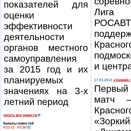
соревн
показателей для
Лига 
оценки
РОСА
эффективности
поддер
деятельности
Красно
органов местного
подмос
самоуправления
и центр
за 2015 год и их
планируемых
17.03.2012
«Зоркий»:
Первы
значениях на 3-х
матч —
летний период
Красн
читать все новости
«Зорк
Каналы новостей
RSS
ATOM