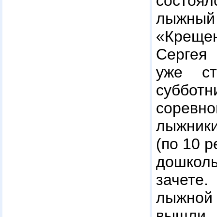
состоя
лыжн
«Креще
Сергея 
уже ст
суб
сорев
лыжники
(по 10 р
дошко
зачете
лыжно
вышли