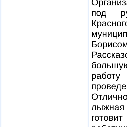
Органи
под ру
Красног
муниц
Борис
Расск
большу
работу
провед
Отлич
лыжная
готов