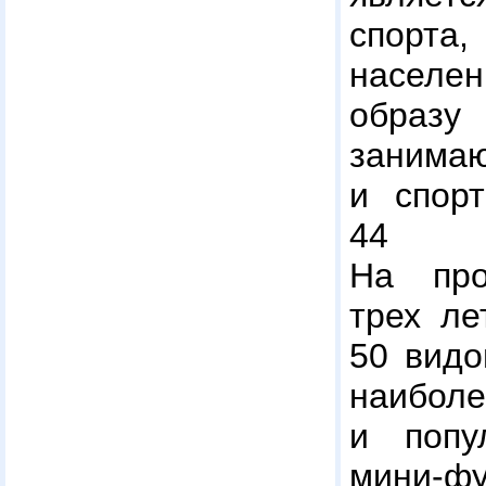
спорт
насел
образ
занима
и спор
44 т
На про
трех ле
50 видо
наиб
и попу
мини-ф