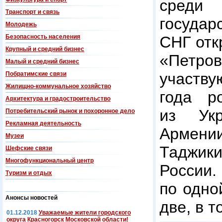
среди
Транспорт и связь
госуда
Молодежь
Безопасность населения
СНГ отк
Крупный и средний бизнес
«Петро
Малый и средний бизнес
участв
Побратимские связи
Жилищно-коммунальное хозяйство
года р
Архитектура и градостроительство
из Укр
Потребительский рынок и похоронное дело
Рекламная деятельность
Армени
Музеи
Таджики
Шефские связи
Многофункциональный центр
России
Туризм и отдых
по одно
Анонсы новостей
две, в т
01.12.2018
Уважаемые жители городского
округа Красногорск Московской области!