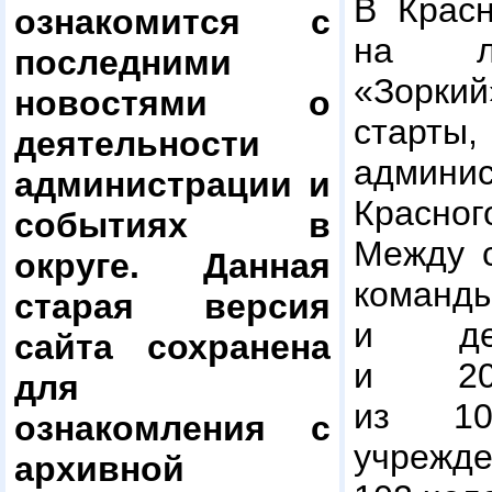
В Красн
ознакомится с
на лы
последними
«Зорки
новостями о
старты
деятельности
админис
администрации и
Красно
событиях в
Между с
округе. Данная
кома
старая версия
и д
сайта сохранена
и
2
для
из 10
ознакомления с
учрежде
архивной