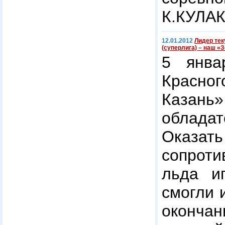
К.КУЛА
12.01.2012
Лидер тек
(суперлига) – наш «
5 янва
Красн
Казань
обладат
Оказа
сопрот
льда и
смогли 
оконча