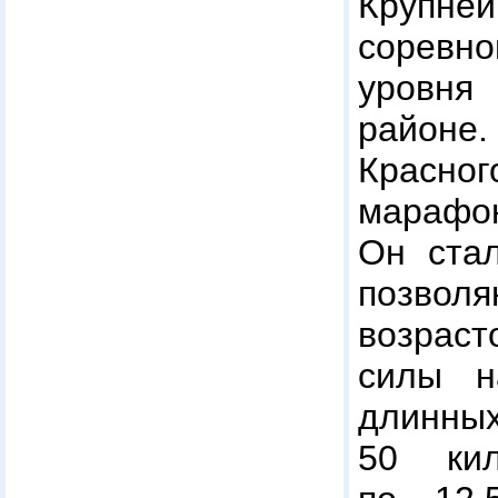
Круп
сорев
уровня
район
Красн
марафо
Он стал
позволя
возрас
силы н
длинн
50 кил