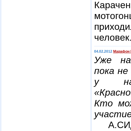
Карач
мотого
прихо
человек
04.02.2012
Марафон 
Уже на
пока не
у н
«Красн
Кто мо
участи
А.СИ