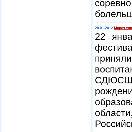
соревно
болельщ
28.01.2012
Мороз спо
22 янва
фестива
прин
воспи
СДЮСШО
рождени
образо
обла
Росси