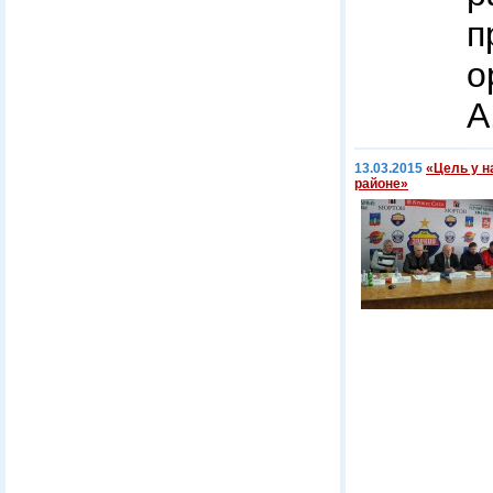
п
о
А
13.03.2015
«Цель у н
районе»