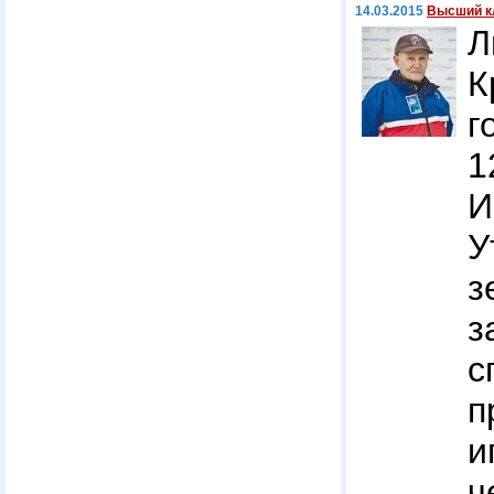
14.03.2015
Высший к
К
г
1
И
У
з
з
с
п
и
ч