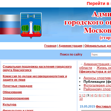
Перейти в
Главная
|
Администрация
|
Официальные до
Поиск по сайту
Администрация г
Социальная поддержка населения городского
области
Жизнь о
округа Красногорск
(физкультура и с
Комиссия по делам несовершеннолетних и
Анонсы спортив
защите их прав
Публикации (фи
Фотогалерея сп
Почетные граждане
Районному спорт
Образование
1
|
2
|
3
|
4
|
5
|
6
|
7
|
8
|
Здравоохранение
10
Культура
15.05.2015
Фестивал
Физкультура и спорт