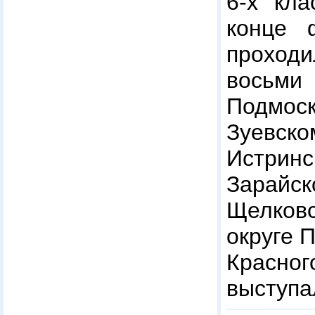
6-х кла
конце 
проход
вос
Подмо
Зуевс
Истрин
Зарайск
Щелков
округе 
Красн
выступа