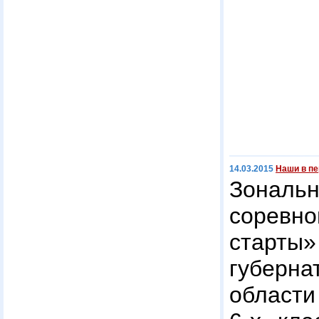
14.03.2015
Наши в пе
Зон
сорев
стар
губерн
области