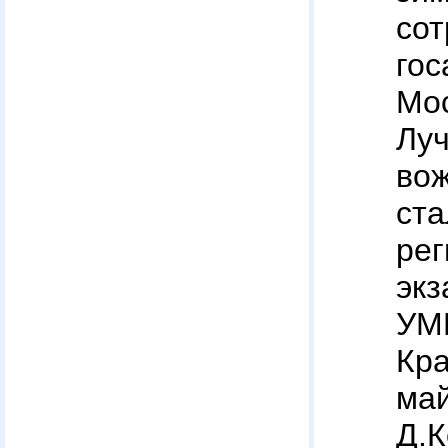
сот
гос
Мо
Лу
во
ст
р
эк
У
Кра
м
Д