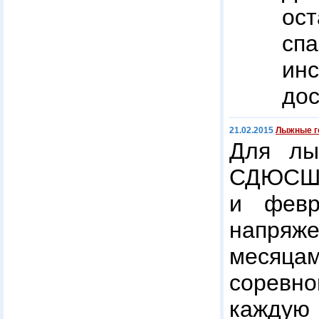
ос
сп
ин
дос
21.02.2015
Лыжные г
Для лы
СДЮСШО
и февр
напряж
месяц
соревн
кажд