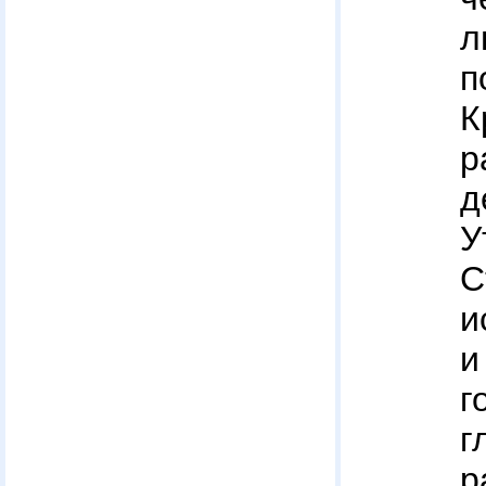
п
К
р
У
С
и
и
г
г
р