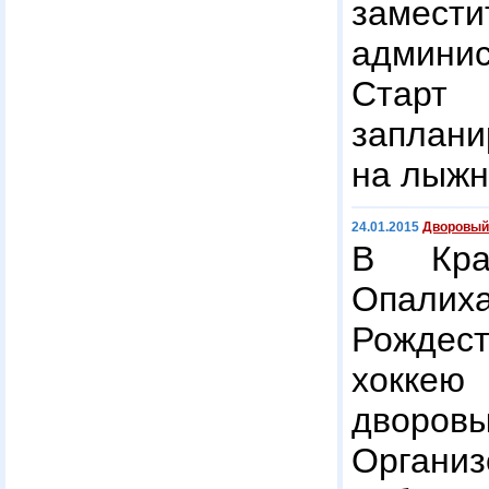
заме
админис
Стар
заплани
на лыжн
24.01.2015
Дворовый
В Кра
Опали
Рождес
хокке
двор
Органи