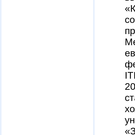
«
с
п
М
е
ф
I
2
с
х
у
«З