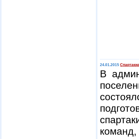
24.01.2015
Спартаки
В админ
посел
состоя
подго
спарт
команд