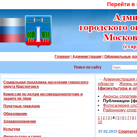
Перейти в
Главная
|
Администрация
|
Официальные до
Поиск по сайту
Администрация г
Социальная поддержка населения городского
области
Жизнь о
округа Красногорск
(физкультура и с
Комиссия по делам несовершеннолетних и
Анонсы спортив
защите их прав
Публикации (фи
Фотогалерея сп
Почетные граждане
Районному спорт
Образование
1
|
2
|
3
|
4
|
5
|
6
|
7
|
8
|
Здравоохранение
10
Культура
07.02.2015
Спортклу
Физкультура и спорт