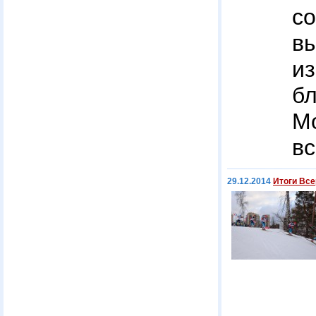
с
в
и
б
М
в
29.12.2014
Итоги Все