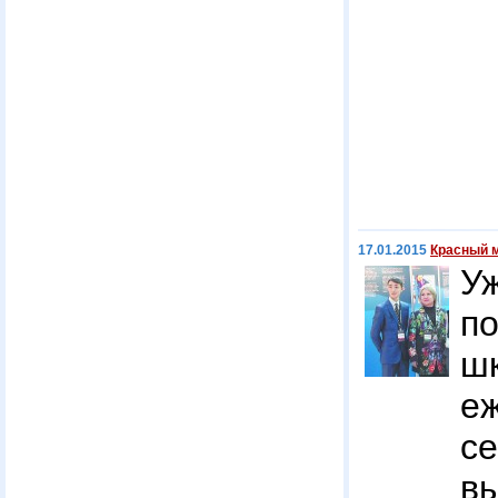
17.01.2015
Красный 
У
п
ш
е
с
в