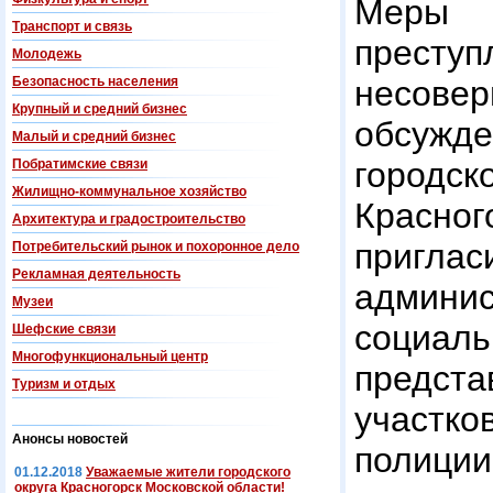
Меры
Транспорт и связь
прест
Молодежь
Безопасность населения
несове
Крупный и средний бизнес
обсужде
Малый и средний бизнес
город
Побратимские связи
Жилищно-коммунальное хозяйство
Красно
Архитектура и градостроительство
пригла
Потребительский рынок и похоронное дело
Рекламная деятельность
админи
Музеи
социал
Шефские связи
Многофункциональный центр
предст
Туризм и отдых
участко
Анонсы новостей
поли
01.12.2018
Уважаемые жители городского
округа Красногорск Московской области!