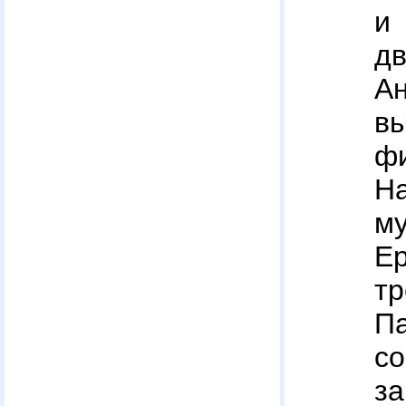
и
д
А
в
ф
Н
му
Е
т
Па
со
з