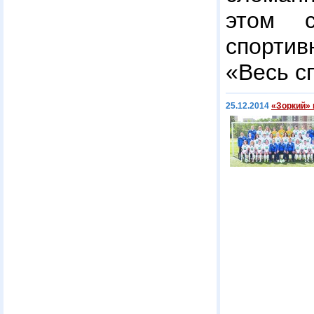
этом с
спорт
«Весь с
25.12.2014
«Зоркий» 