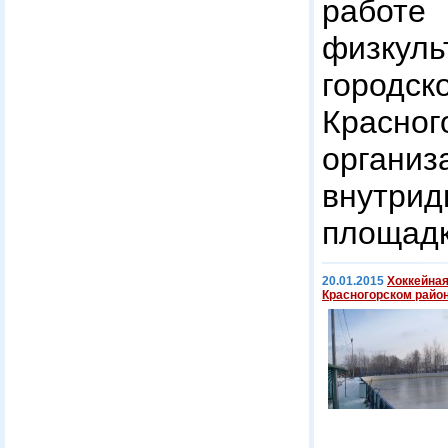
работ
физкуль
город
Красно
орган
внутрид
площадк
20.01.2015
Хоккейная
Красногорском райо