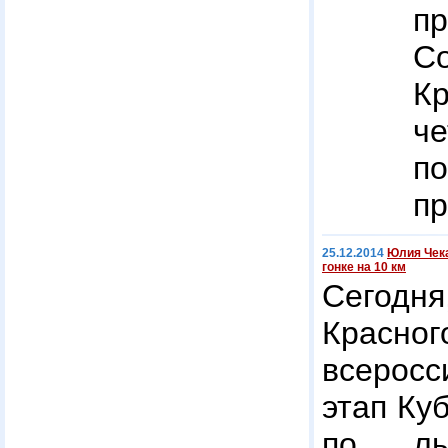
п
С
К
ч
п
пр
25.12.2014
Юлия Чека
гонке на 10 км
Сегодн
Красн
всеросс
этап Ку
по лы