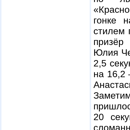
«Красн
гонке 
стилем 
призёр
Юлия Че
2,5 сек
на 16,2
Анаст
Замети
пришлос
20 секу
сломанн