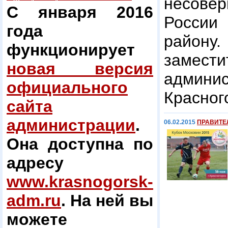
несове
С января 2016
России
года
району
функционирует
заме
новая версия
админи
официального
Красног
сайта
администрации
.
06.02.2015
ПРАВИТЕ
Она доступна по
адресу
www.krasnogorsk-
adm.ru
. На ней вы
можете