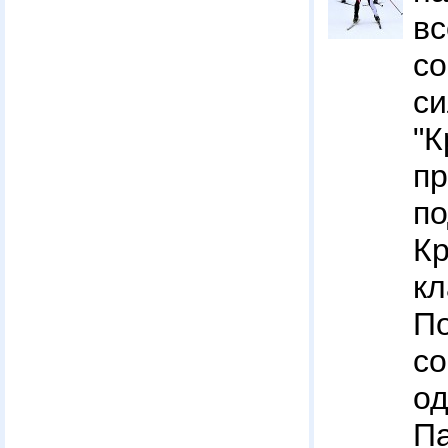
вс
со
с
"К
п
п
К
к
со
о
П