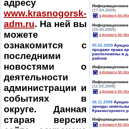
адресу
Информационное 
www.krasnogorsk-
(17.04.2009)
в формате Ms Wo
adm.ru
. На ней вы
Информационное 
(20.05.2009)
можете
в формате Ms Wo
ознакомится с
05.02.2009
Аукцио
продаже права ар
последними
расположены в д.
района
новостями о
Информационное 
в формате Ms Wo
деятельности
Информационное 
администрации и
(11.03.2009)
в формате Ms Wo
событиях в
06.11.2008
Аукцио
округе. Данная
аренды земельных
Красногорского 
старая версия
Информационное 
в формате Ms Wo