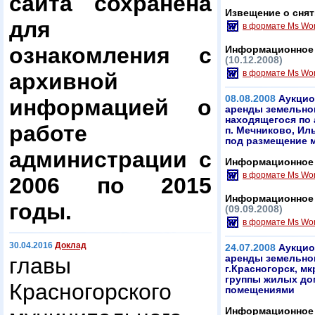
сайта сохранена
Извещение о снят
для
в формате Ms Wo
ознакомления с
Информационное 
(10.12.2008)
в формате Ms Wo
архивной
08.08.2008
Аукцио
информацией о
аренды земельног
находящегося по 
работе
п. Мечниково, Ил
под размещение 
администрации с
Информационное 
в формате Ms Wo
2006 по 2015
Информационное 
годы.
(09.09.2008)
в формате Ms Wo
30.04.2016
Доклад
24.07.2008
Аукцио
главы
аренды земельног
г.Красногорск, м
группы жилых до
Красногорского
помещениями
Информационное 