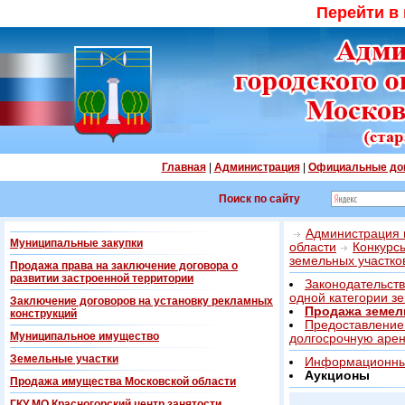
Перейти в
Главная
|
Администрация
|
Официальные до
Поиск по сайту
Администрация г
Муниципальные закупки
области
Конкурс
земельных участко
Продажа права на заключение договора о
развитии застроенной территории
Законодательств
одной категории з
Заключение договоров на установку рекламных
Продажа земел
конструкций
Предоставление 
Муниципальное имущество
долгосрочную аре
Земельные участки
Информационны
Аукционы
Продажа имущества Московской области
ГКУ МО Красногорский центр занятости