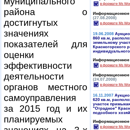
муниципального
в формате Ms Wo
района о
Информационное 
(27.08.2008)
достигнутых
в формате Ms Wo
значениях
19.06.2008
Аукцио
860 кв.м, распол
показателей для
земельному участ
Красногорского р
индивидуального
оценки
Информационное 
эффективности
в формате Ms Wo
деятельности
Информационное 
(24.07.2008)
органов местного
в формате Ms Wo
самоуправления
16.11.2007
Аукцио
620 кв.м, распол
участок примыкаю
за 2015 год и их
"Отрадное" Красн
подсобного хозя
планируемых
Информационное 
в формате Ms Wo