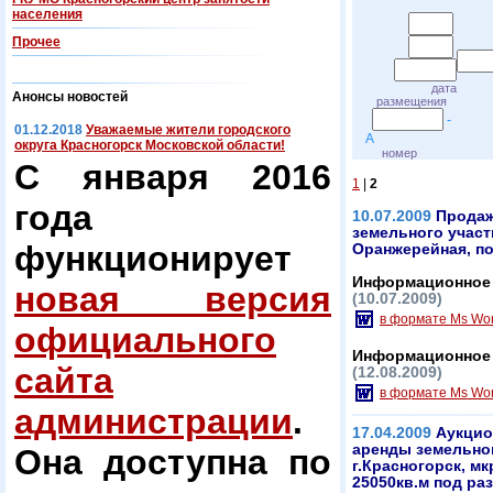
населения
Прочее
наз
дата
Анонсы новостей
размещения
-
01.12.2018
Уважаемые жители городского
А
округа Красногорск Московской области!
номер
С января 2016
1
|
2
года
10.07.2009
Продаж
земельного участк
функционирует
Оранжерейная, п
Информационное 
новая версия
(10.07.2009)
в формате Ms Wo
официального
Информационное 
сайта
(12.08.2009)
в формате Ms Wo
администрации
.
17.04.2009
Аукцио
аренды земельног
Она доступна по
г.Красногорск, м
25050кв.м под р