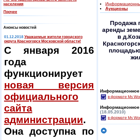
Информационны
населения
Аукционы
Прочее
Продажа 
Анонсы новостей
аренды земе
в д.Коз
01.12.2018
Уважаемые жители городского
округа Красногорск Московской области!
Красногорс
С января 2016
площадью 
жи
года
функционирует
новая версия
Информационное 
официального
в формате Ms Wo
сайта
Информационное 
(18.05.2010)
администрации
.
в формате Ms Wo
Она доступна по