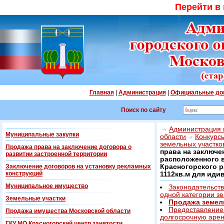
Перейти в
Главная
|
Администрация
|
Официальные до
Поиск по сайту
Администрация г
Муниципальные закупки
области
Конкурс
земельных участко
Продажа права на заключение договора о
права на заключе
развитии застроенной территории
расположенного в
Заключение договоров на установку рекламных
Красногорского 
конструкций
1112кв.м для ид
Муниципальное имущество
Законодательств
одной категории з
Земельные участки
Продажа земел
Предоставление 
Продажа имущества Московской области
долгосрочную аре
ГКУ МО Красногорский центр занятости