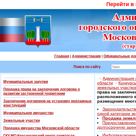
Перейти в
Главная
|
Администрация
|
Официальные до
Поиск по сайту
Администрация г
Муниципальные закупки
области
Конкурс
земельных участко
Продажа права на заключение договора о
права на заключе
развитии застроенной территории
расположенного в 
Заключение договоров на установку рекламных
размещение мног
конструкций
Законодательств
Муниципальное имущество
одной категории з
Продажа земел
Земельные участки
Предоставление 
долгосрочную аре
Продажа имущества Московской области
Информационны
ГКУ МО Красногорский центр занятости