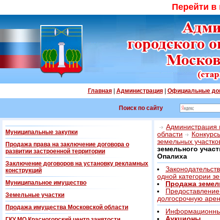
Перейти в
Главная
|
Администрация
|
Официальные до
Поиск по сайту
Администрация г
Муниципальные закупки
области
Конкурс
земельных участко
Продажа права на заключение договора о
земельного участ
развитии застроенной территории
Опалиха
Заключение договоров на установку рекламных
Законодательств
конструкций
одной категории з
Муниципальное имущество
Продажа земел
Предоставление 
Земельные участки
долгосрочную аре
Продажа имущества Московской области
Информационны
Аукционы
ГКУ МО Красногорский центр занятости