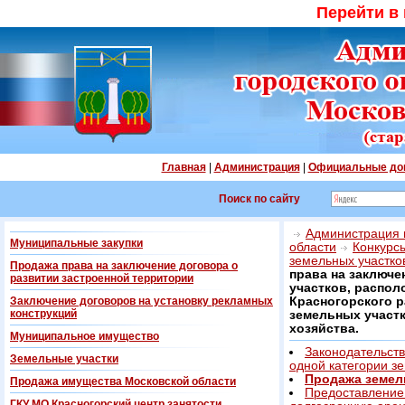
Перейти в
Главная
|
Администрация
|
Официальные до
Поиск по сайту
Администрация г
Муниципальные закупки
области
Конкурс
земельных участко
Продажа права на заключение договора о
права на заключе
развитии застроенной территории
участков, распол
Заключение договоров на установку рекламных
Красногорского 
конструкций
земельных участк
хозяйства.
Муниципальное имущество
Законодательств
Земельные участки
одной категории з
Продажа земел
Продажа имущества Московской области
Предоставление 
ГКУ МО Красногорский центр занятости