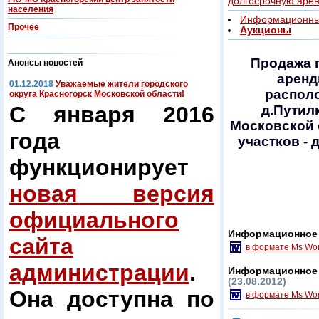
долгосрочную аре
населения
Информационны
Прочее
Аукционы
Продажа 
Анонсы новостей
аренд
01.12.2018
Уважаемые жители городского
располо
округа Красногорск Московской области!
С января 2016
д.Путил
Московской 
года
участков - 
функционирует
новая версия
официального
Информационное 
сайта
в формате Ms Wo
администрации
.
Информационное 
(23.08.2012)
Она доступна по
в формате Ms Wo