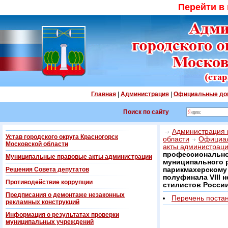
Перейти в
Главная
|
Администрация
|
Официальные до
Поиск по сайту
Администрация г
Устав городского округа Красногорск
области
Официал
Московской области
акты администрац
профессионально
Муниципальные правовые акты администрации
муниципального 
Решения Совета депутатов
парикмахерскому 
полуфинала VIII 
Противодействие коррупции
стилистов России
Предписания о демонтаже незаконных
Перечень поста
рекламных конструкций
Информация о результатах проверки
муниципальных учреждений