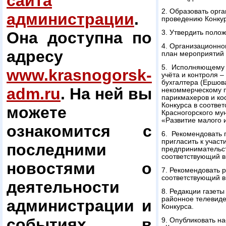
сайта
2. Образовать орг
администрации
.
проведению Конкур
Она доступна по
3. Утвердить поло
4. Организационно
адресу
план мероприятий 
5. Исполняющему о
www.krasnogorsk-
учёта и контроля 
бухгалтера (Ершов
adm.ru
. На ней вы
некоммерческому п
парикмахеров и ко
Конкурса в соотве
можете
Красногорского му
«Развитие малого 
ознакомится с
6. Рекомендовать 
пригласить к участ
последними
предпринимательс
соответствующий в
новостями о
7. Рекомендовать 
соответствующий ви
деятельности
8. Редакции газет
районное телевиде
администрации и
Конкурса.
событиях в
9. Опубликовать н