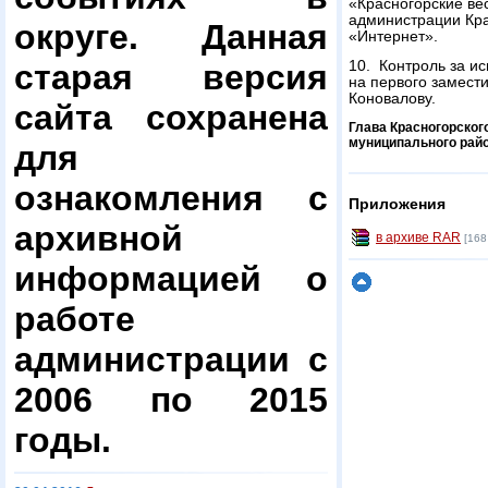
«Красногорские ве
администрации Кра
округе. Данная
«Интернет».
старая версия
10. Контроль за и
на первого замест
Коновалову.
сайта сохранена
Глава Красногорског
муниципального рай
для
ознакомления с
Приложения
архивной
в архиве RAR
[168
информацией о
работе
администрации с
2006 по 2015
годы.