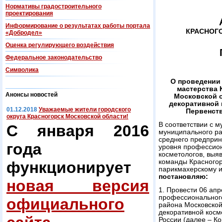
Нормативы градостроительного
проектирования
Информирование о результатах работы портала
КРАСНОГ
«Добродел»
Оценка регулирующего воздействия
Федеральнoe законодательство
Символика
О проведении 
мастерства 
Анонсы новостей
Московской о
декоративной 
01.12.2018
Уважаемые жители городского
Первенств
округа Красногорск Московской области!
В соответствии с 
С января 2016
муниципального ра
среднего предприн
года
уровня профессион
косметологов, выя
команды Красногор
функционирует
парикмахерскому и
постановляю:
новая версия
1. Провести 06 апр
профессионального
официального
района Московской
декоративной косм
России (далее – Ко