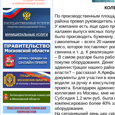
КОЛ
По производственным площа
района провел руководитель 
У компании есть еще одно про
налажен выпуск мясных полу
МУНИЦИПАЛЬНЫЕ УСЛУГИ
было производить буженину,
самолепные – всего 20 наим
мясо, которое поставляют ро
свинина и т. д. К реализации
– В самом разгаре была раб
покупке оборудования. Денег 
администрации нашего район
власти? – рассказал А.Арефь
документы для участия в кон
водили за ручку и консульти
проекта. Благодарен админис
коллегами из Москвы, мне не 
Субсидия 1,2 млн руб. была
компенсировано более 40% з
Красногорская городская
оборудование.
прокуратура
На сегодняшний день цех с