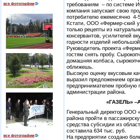
все фотографии
требованиям – по системе И
компания запускает свою про
потребителю ежемесячно 4-5
Кстати, ООО «Фермер-ский у
только рецепты из натураль
консервантов, усилителей вк
годности изделий небольшой:
Руководитель проекта «Ферм
гостям снять пробу. Сырокоп
домашняя колбаса, сырокопче
оближешь.
Высокую оценку вкусовым ка
выразил предложением органи
предпринимателем пробную п
администрации района.
«ГАЗЕЛЬ» 
Генеральный директор ООО «
района пройти в пассажирску
средства субсидии из облас
составила 634 тыс. руб.
все фотографии
На предприятии создано бол