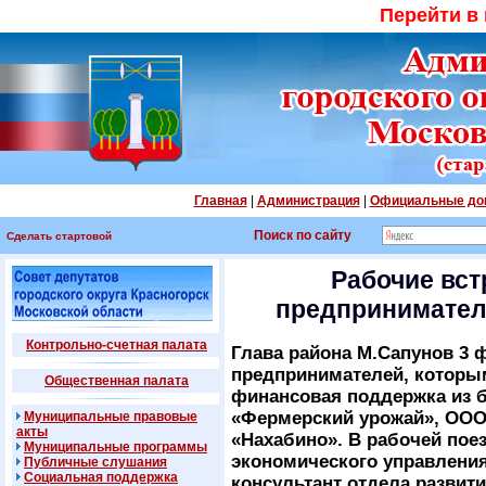
Перейти в
Главная
|
Администрация
|
Официальные до
Поиск по сайту
Сделать стартовой
Рабочие вст
предпринимател
Контрольно-счетная палата
Глава района М.Сапунов 3 
предпринимателей, которым
Общественная палата
финансовая поддержка из 
«Фермерский урожай», ООО
Муниципальные правовые
акты
«Нахабино». В рабочей пое
Муниципальные программы
экономического управлени
Публичные слушания
Социальная поддержка
консультант отдела развит