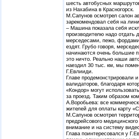
шесть автобусных маршрутов
из Нахабина в Красногорск.
М.Сапунов осмотрел салон ав
зарекомендовал себя на лини
– Машина показала себя иск
производителю надо отдать д
мерседесами, пежо, фордами,
ездят. Грубо говоря, мерседе
начинаются очень большие пр
это ничто. Реально наши авт
наездил 30 тыс. км, мы поме
Г.Евлииди.
Главе продемонстрировали и
валидаторов, благодаря ко
«Кондор» могут использовать
за проезд. Таким образом ко
А.Воробьева: все коммерчес
жителей для оплаты карту «
М.Сапунов осмотрел террито
предрейсового медицинского
внимание и на систему видео
Глава поинтересовался у Г.Е