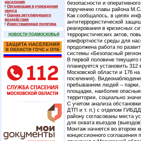
населения
безопасности и оперативного
Организации и учреждения
поручению главы района М.С
округа
Как сообщалось, в целях ин
Оценка регулирующего
воздействия
антитеррористической защищ
Инвестиционная политика
реагирования в кризисных с
террористических актов, пов
НОВОСТИ ПОДМОСКОВЬЯ
комфортности среды для насе
продолжена работа по разви
системы «Безопасный регион
В первой половине текущего 
планируется установить 312 
Московской области и 176 на
поселения). Видеонаблюдени
пребыванием людей – парки, 
площадки, наиболее опасные 
территории, социально знач
С учетом анализа обстановки 
ДТП и т. п.) с отделом ГИБД
району согласованы места у
для охвата въездов (выездов
Монтаж начнется во втором к
концессионного соглашения 