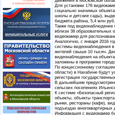
движения в Московской обла
Для установки 176 видеокаме
социально значимых объектах
школы и детские сады), выде
бюджета района, 5,4 млн руб
Также под видеонаблюдение 
вблизи 38 образовательных о
МУНИЦИПАЛЬНЫЕ УСЛУГИ
видеокамер для распознавани
Аналогично, с января 2016 г
системы видеонаблюдения в 
жителей свыше 10 тысяч. Де
видеонаблюдения на объект
заложены в программе городс
По концессионному соглашен
области) в Нахабине будут у
регистрации государственных
В дальнейшем предусмотрен
сельских поселениях Ильинск
К системе «Безопасный реги
объекты, объекты транспорта,
рынки, рестораны (кафе), ви
подъездах многоквартирных 
Красногорская городская
прокуратура
Информация с видеокамер бу