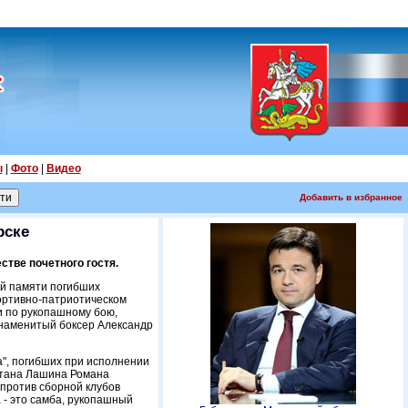
ы
|
Фото
|
Видео
Добавить в избранное
рске
стве почетного гостя.
й памяти погибших
ортивно-патриотическом
и по рукопашному бою,
 знаменитый боксер Александр
", погибших при исполнении
итана Лашина Романа
 против сборной клубов
 - это самба, рукопашный