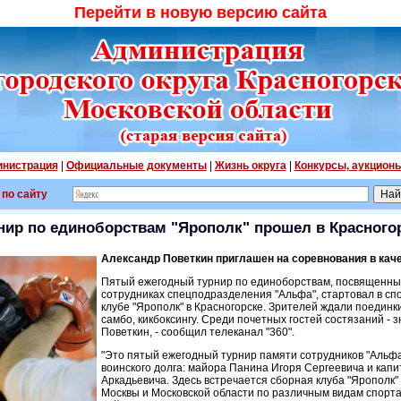
Перейти в новую версию сайта
нистрация
|
Официальные документы
|
Жизнь округа
|
Конкурсы, аукцион
 по сайту
нир по единоборствам "Ярополк" прошел в Красного
Александр Поветкин приглашен на соревнования в каче
Пятый ежегодный турнир по единоборствам, посвященны
сотрудниках спецподразделения "Альфа", стартовал в сп
клубе "Ярополк" в Красногорске. Зрителей ждали поединк
самбо, кикбоксингу. Среди почетных гостей состязаний -
Поветкин, - сообщил телеканал "360".
"Это пятый ежегодный турнир памяти сотрудников "Альфа
воинского долга: майора Панина Игоря Сергеевича и кап
Аркадьевича. Здесь встречается сборная клуба "Ярополк"
Москвы и Московской области по различным видам спорта