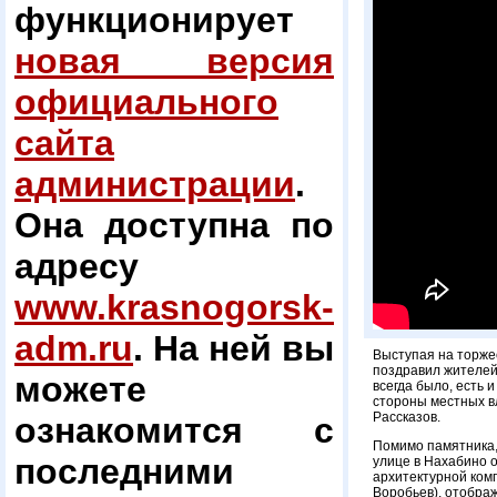
функционирует
новая версия
официального
сайта
администрации
.
Она доступна по
адресу
www.krasnogorsk-
adm.ru
. На ней вы
Выступая на торже
поздравил жителей
можете
всегда было, есть 
стороны местных вл
Рассказов.
ознакомится с
Помимо памятника, 
последними
улице в Нахабино 
архитектурной ком
Воробьев), отобра