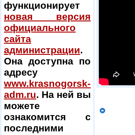
функционирует
новая версия
официального
сайта
администрации
.
Она доступна по
адресу
www.krasnogorsk-
adm.ru
. На ней вы
можете
ознакомится с
последними