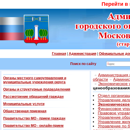
Перейти в
Главная
|
Администрация
|
Официальные до
Поиск по сайту
Администрация г
Органы местного самоуправления и
области
Админис
муниципальные учреждения округа
Экономическое 
ценообразования
Органы и структурные подразделения
Отдел организац
Рассмотрение обращений граждан
Управление дел
Муниципальные услуги
Экономическое
Финансовое упр
Общественная приемная
Правовое управ
Управление обр
Правительство МО - прием граждан
Управление жил
Правительство МО - онлайн-прием
Управление по б