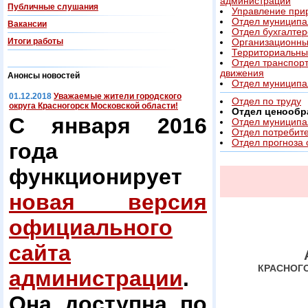
администрации
Публичные слушания
Управление при
Отдел муниципа
Вакансии
Отдел бухгалтер
Итоги работы
Организационны
Территориальны
Отдел транспорт
движения
Анонсы новостей
Отдел муниципа
01.12.2018
Уважаемые жители городского
Отдел по труду
округа Красногорск Московской области!
Отдел ценообр
С января 2016
Oтдел муниципа
Отдел потребите
Отдел прогноза 
года
функционирует
новая версия
официального
сайта
КРАСНОГ
администрации
.
Она доступна по