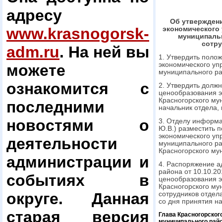
адресу
Об утвержден
www.krasnogorsk-
экономического
муниципаль
сотру
adm.ru
. На ней вы
1. Утвердить поло
экономического уп
можете
муниципального ра
ознакомится с
2. Утвердить долж
ценообразования э
Красногорского му
последними
начальник отдела, 
новостями о
3. Отделу информ
Ю.В.) разместить 
экономического уп
деятельности
муниципального р
Красногорского му
администрации и
4. Распоряжение а
района от 10.10.2
событиях в
ценообразования э
Красногорского му
округе. Данная
сотрудников отдел
со дня принятия н
старая версия
Глава Красногорског
муниципального рай