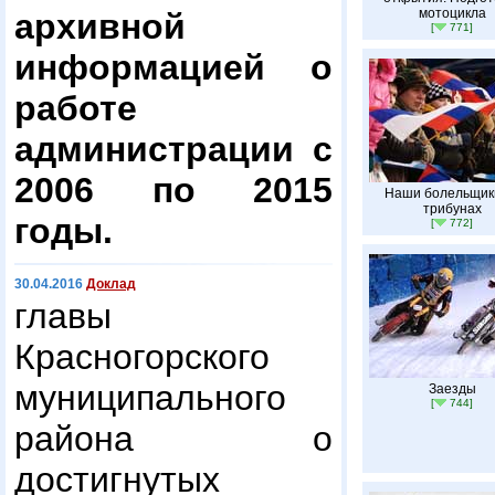
мотоцикла
архивной
[
771]
информацией о
работе
администрации с
2006 по 2015
Наши болельщик
трибунах
годы.
[
772]
30.04.2016
Доклад
главы
Красногорского
муниципального
Заезды
[
744]
района о
достигнутых