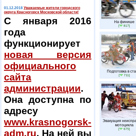
01.12.2018
Уважаемые жители городского
округа Красногорск Московской области!
С января 2016
На финише
[
817]
года
функционирует
новая версия
официального
Подготовка в ст
сайта
[
711]
администрации
.
Она доступна по
адресу
www.krasnogorsk-
Эвакуация неиспра
мотоцикла
[
675]
adm.ru
. На ней вы