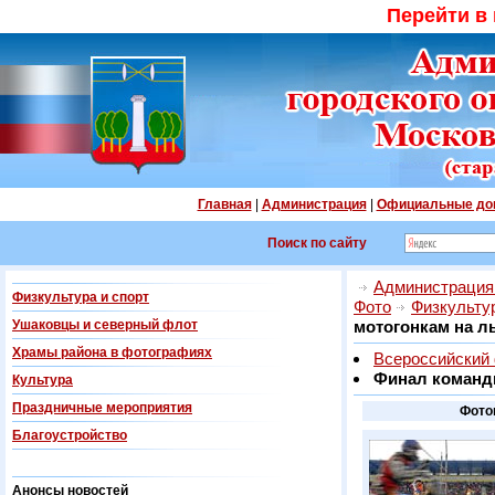
Перейти в
Главная
|
Администрация
|
Официальные до
Поиск по сайту
Администрация 
Физкультура и спорт
Фото
Физкультур
Ушаковцы и северный флот
мотогонкам на л
Храмы района в фотографиях
Всероссийский
Финал командн
Культура
Праздничные мероприятия
Фотог
Благоустройство
Анонсы новостей