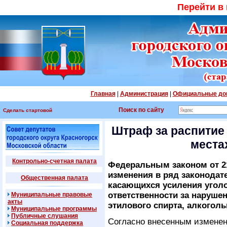
Перейти в
Главная
|
Администрация
|
Официальные до
Поиск по сайту
Сделать стартовой
Штраф за распитие
места
Контрольно-счетная палата
Федеральным законом от 2
изменения в ряд законодат
Общественная палата
касающихся усиления угол
ответственности за наруше
Муниципальные правовые
акты
этилового спирта, алкогол
Муниципальные программы
Публичные слушания
Согласно внесенным изменен
Социальная поддержка