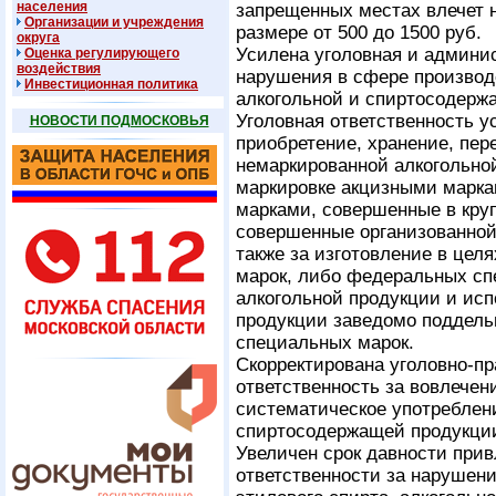
населения
запрещенных местах влечет 
Организации и учреждения
размере от 500 до 1500 руб.
округа
Усилена уголовная и админис
Оценка регулирующего
воздействия
нарушения в сфере производс
Инвестиционная политика
алкогольной и спиртосодерж
Уголовная ответственность у
НОВОСТИ ПОДМОСКОВЬЯ
приобретение, хранение, пер
немаркированной алкогольно
маркировке акцизными марк
марками, совершенные в круп
совершенные организованной 
также за изготовление в цел
марок, либо федеральных сп
алкогольной продукции и исп
продукции заведомо поддель
специальных марок.
Скорректирована уголовно-п
ответственность за вовлечен
систематическое употреблени
спиртосодержащей продукци
Увеличен срок давности при
ответственности за нарушени