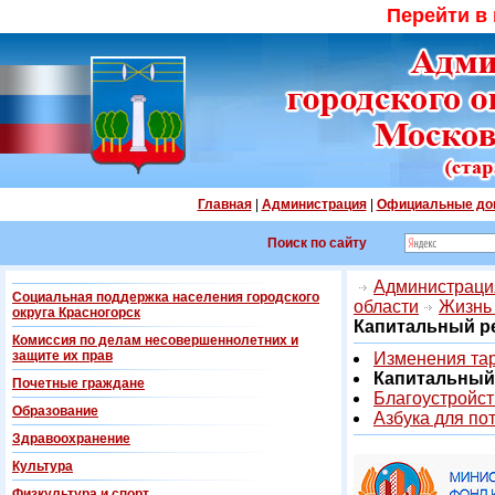
Перейти в
Главная
|
Администрация
|
Официальные до
Поиск по сайту
Администрация
Социальная поддержка населения городского
области
Жизнь 
округа Красногорск
Капитальный р
Комиссия по делам несовершеннолетних и
защите их прав
Изменения та
Капитальный
Почетные граждане
Благоустройс
Образование
Азбука для по
Здравоохранение
Культура
Физкультура и спорт