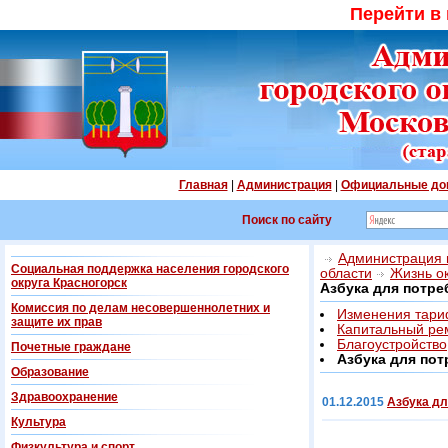
Перейти в
Главная
|
Администрация
|
Официальные до
Поиск по сайту
Администрация г
Социальная поддержка населения городского
области
Жизнь о
округа Красногорск
Азбука для потре
Комиссия по делам несовершеннолетних и
Изменения тари
защите их прав
Капитальный ре
Благоустройство
Почетные граждане
Азбука для пот
Образование
Здравоохранение
01.12.2015
Азбука дл
Культура
Физкультура и спорт