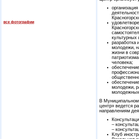
организация
деятельност
Красногорск
все фотографии
удовлетворе
Красногорск
самостоятел
культурных 
разработка 
молодежи, н
жизни в сов
патриотизма
человека;
обеспечение
профессиона
общественно
обеспечение
молодежи, р
молодежных 
В Муниципальном
центр» ведется р
направлениям дея
Консультаци
– консультац
– консульта
Клуб иностр