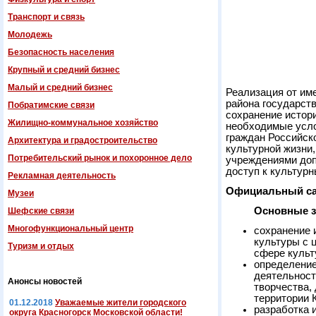
Транспорт и связь
Молодежь
Безопасность населения
Крупный и средний бизнес
Малый и средний бизнес
Реализация от им
района государст
Побратимские связи
сохранение истор
Жилищно-коммунальное хозяйство
необходимые усло
граждан Российск
Архитектура и градостроительство
культурной жизни
Потребительский рынок и похоронное дело
учреждениями доп
доступ к культур
Рекламная деятельность
Официальный са
Музеи
Основные з
Шефские связи
Многофункциональный центр
сохранение 
культуры с 
Туризм и отдых
сфере культ
определение
деятельност
Анонсы новостей
творчества,
территории 
01.12.2018
Уважаемые жители городского
разработка 
округа Красногорск Московской области!