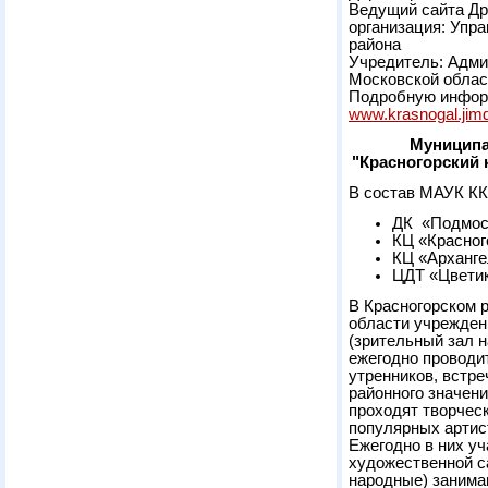
Ведущий сайта Д
организация: Упр
района
Учредитель: Адми
Московской облас
Подробную информ
www.krasnogal.jim
Муниципа
"Красногорский 
В состав МАУК КК
ДК «Подмос
КЦ «Красног
КЦ «Арханге
ЦДТ «Цветик
В Красногорском 
области учрежден
(зрительный зал 
ежегодно проводит
утренников, встр
районного значени
проходят творческ
популярных артист
Ежегодно в них уч
художественной с
народные) занима