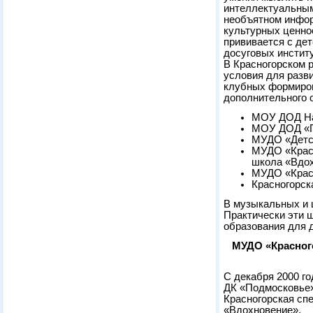
интеллектуальным
необъятном инфор
культурных ценно
прививается с де
досуговых инстит
В Красногорском 
условия для разви
клубных формиров
дополнительного 
МОУ ДОД На
МОУ ДОД «П
МУДО «Детс
МУДО «Красн
школа «Вдо
МУДО «Красн
Красногорск
В музыкальных и 
Практически эти 
образования для 
МУДО «Красног
С декабря 2000 го
ДК «Подмосковье»
Красногорская сп
«Вдохновение».