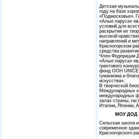
Детская музыкаль
году на базе хоро
«Подмосковье». Г
«Алые паруса» яв
условий для всест
раскрытия их тво
высокой нравстве
направлений и ме
Красногорском рай
средства развити
Член Федерации Д
«Алые паруса» яв
грантового конку
фонд OOH UNICEF
гуманизма и благо
искусства».
В творческой био
Международных ко
международных фе
залах страны, гас
Италии, Японии, А
МОУ ДОД «
Сельская школа ис
современное здан
Красногорского ра