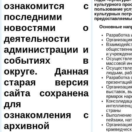
ознакомится с
культурного прос
пользование усл
последними
культурных потр
предоставляемых
новостями о
Основные напр
Разработка 
деятельности
Организация
Взаимодейст
администрации и
общественны
и учреждени
событиях в
Осуществлен
массовой и
Осуществлен
округе. Данная
людьми, раб
Разработка 
старая версия
презентаций
Организация
сайта сохранена
выставок, в
ярмарок на
для
Консолидаци
интеллигенц
страны
ознакомления с
Выполнение 
пейзажи, на
архивной
Организация
краеведческ