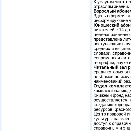
К услугам читате
отраслям знаний.
Взрослый абоне
Здесь оформляютс
информирующие чи
Юношеский абон
читателей с 14 до
целенаправленно, 
представлена лит
поступающих в ву
средних и высших
словари, справоч
современная лите
географии, науке и
Читальный зал
р
среди которых эн
альбомов по искус
наименований раз
Отдел комплекто
комплектованию, 
Книжный фонд нас
осуществляется н
созданию корпора
ресурсов Красного
Центр правовой и
культуры населен
доступ к справоч
справочным и энц