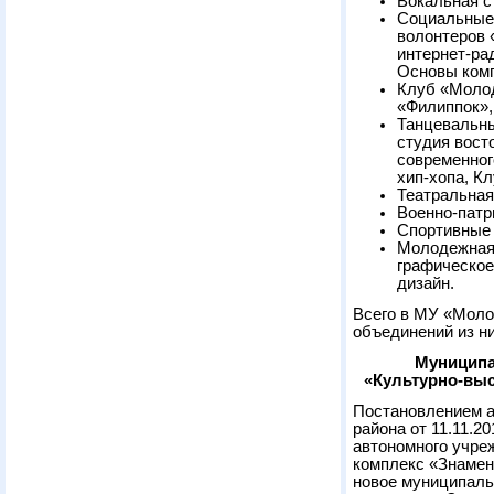
Вокальная с
Социальные 
волонтеров 
интернет-ра
Основы комп
Клуб «Молод
«Филиппок»,
Танцевальны
студия вост
современног
хип-хопа, Кл
Театральная
Военно-патр
Спортивные 
Молодежная 
графическое
дизайн.
Всего в МУ «Моло
объединений из ни
Муниципа
«Культурно-выс
Постановлением а
района от 11.11.2
автономного учре
комплекс «Знамен
новое муниципаль