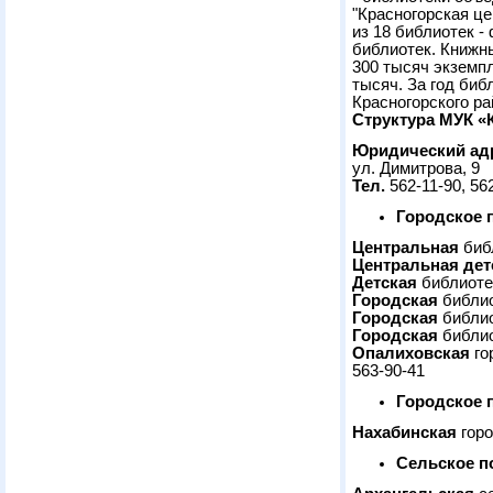
"Красногорская ц
из 18 библиотек -
библиотек. Книжн
300 тысяч экземп
тысяч. За год би
Красногорского ра
Структура МУК 
Юридический ад
ул. Димитрова, 9
Тел.
562-11-90, 56
Городское 
Центральная
библ
Центральная де
Детская
библиотек
Городская
библио
Городская
библио
Городская
библио
Опалиховская
го
563-90-41
Городское 
Нахабинская
горо
Сельское п