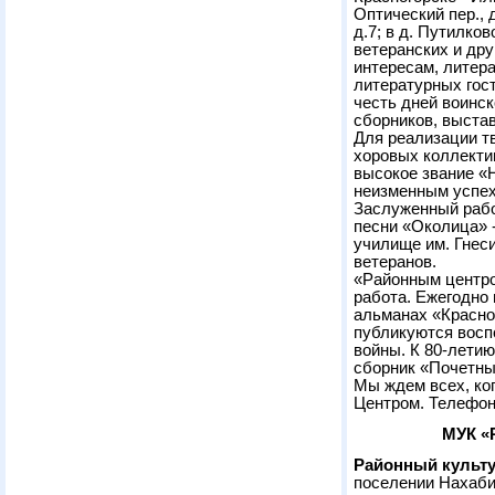
Оптический пер., 
д.7; в д. Путилко
ветеранских и дру
интересам, литера
литературных гос
честь дней воинс
сборников, выстав
Для реализации т
хоровых коллекти
высокое звание «
неизменным успех
Заслуженный рабо
песни «Околица» 
училище им. Гнес
ветеранов.
«Районным центро
работа. Ежегодно 
альманах «Красно
публикуются восп
войны. К 80-лети
сборник «Почетны
Мы ждем всех, ко
Центром. Телефон:
МУК «
Районный культу
поселении Нахабин