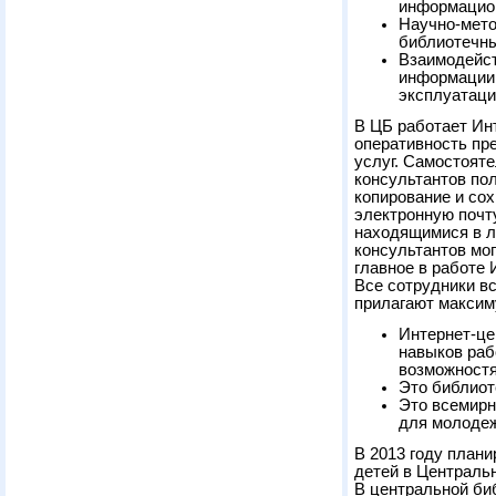
информацион
Научно-мето
библиотечны
Взаимодейст
информации 
эксплуатаци
В ЦБ работает Ин
оперативность пр
услуг. Самостоят
консультантов по
копирование и со
электронную почт
находящимися в л
консультантов мо
главное в работе 
Все сотрудники вс
прилагают максим
Интернет-це
навыков раб
возможностя
Это библиот
Это всемирн
для молодеж
В 2013 году план
детей в Централь
В центральной би