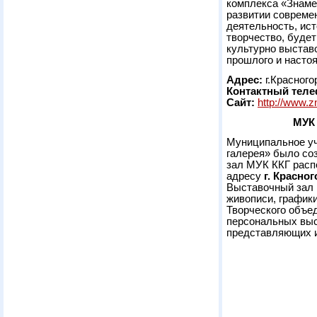
комплекса «Знаме
развитии совреме
деятельность, ис
творчество, буде
культурно выстав
прошлого и настоя
Адрес:
г.Красного
Контактный теле
Сайт:
http://www.
МУК 
Муниципальное уч
галерея» было соз
зал МУК ККГ расп
адресу
г. Красног
Выставочный зал 
живописи, графики
Творческого объе
персональных выс
представляющих и