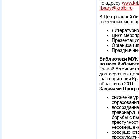
по адресу
www.krbi
library@krbibl.ru
.
В Центральной би
различных меропр
Литературно
Цикл меропр
Презентация
Организация
Праздничные
Библиотеки МУК
во всех библиоте
Главой Администр
долгосрочная цел
на территории Кр
области на 2011 –
Задачами Прог
снижение ур
образования
воссоздание
правонаруше
борьбы с пь
преступност
несовершенн
совершенств
профилактик