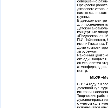
совершенно разных
Прекрасно работа
джазового стэпа, 
самых маленьких
группы.
В детском центре 
для проведения п
Детский ансамбль
концертных площа
«Подмосковье», М
П.И.Чайковского,
имени Гнесиных, 
Доме композиторов
за рубежом.
Районный центр «
объединяющихся п
он становится вт
атмосфера, здесь
центр.
МБУК «Му
В 1994 году в Кр
духовной культур
интереса населен
Творческие работ
духовно-нравстве
с учетом культурн
используется опы