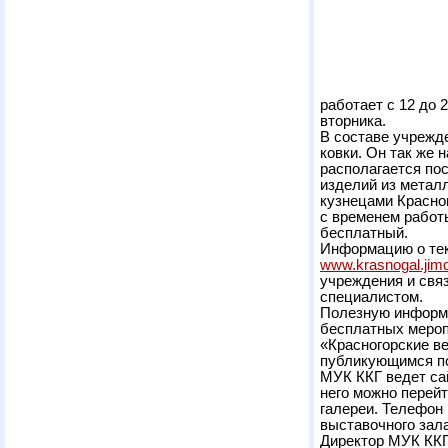
работает с 12 до 
вторника.
В составе учрежд
ковки. Он так же 
располагается по
изделий из метал
кузнецами Красно
с временем работ
бесплатный.
Информацию о тек
www.krasnogal.jim
учреждения и свя
специалистом.
Полезную информа
бесплатных мероп
«Красногорские в
публикующимся по
МУК ККГ ведет сай
него можно перейт
галереи. Телефон
выставочного зала
Директор МУК ККГ