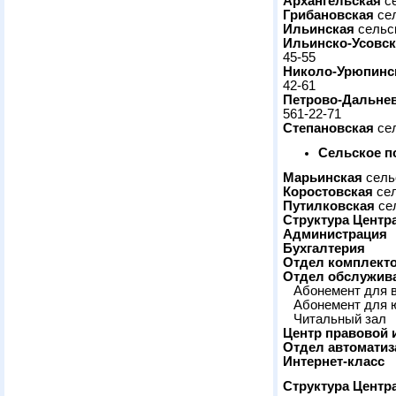
Архангельская
се
Грибановская
сел
Ильинская
сельск
Ильинско-Усовск
45-55
Николо-Урюпинс
42-61
Петрово-Дальне
561-22-71
Степановская
сел
Сельское п
Марьинская
сельс
Коростовская
сел
Путилковская
сел
Структура Центр
Администрация
Бухгалтерия
Отдел комплекто
Отдел обслужива
Абонемент для 
Абонемент для 
Читальный зал
Центр правовой
Отдел автоматиз
Интернет-класс
Структура Центр