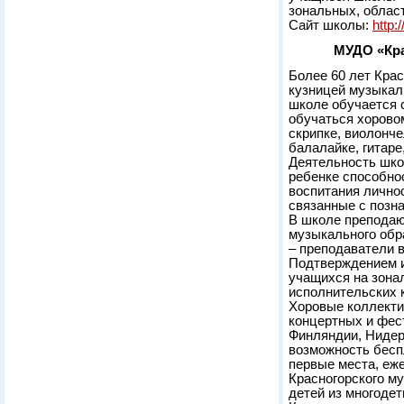
зональных, облас
Сайт школы:
http:
МУДО «Кра
Более 60 лет Кра
кузницей музыкал
школе обучается 
обучаться хоровом
скрипке, виолонче
балалайке, гитаре
Деятельность шко
ребенке способно
воспитания лично
связанные с позн
В школе преподаю
музыкального обр
– преподаватели 
Подтверждением и
учащихся на зона
исполнительских 
Хоровые коллекти
концертных и фес
Финляндии, Нидер
возможность бесп
первые места, еж
Красногорского м
детей из многоде