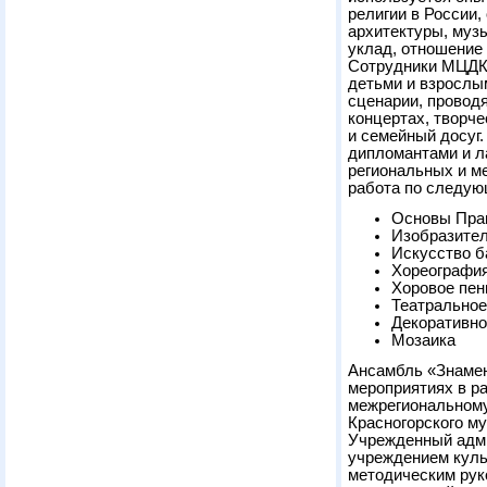
религии в России,
архитектуры, музы
уклад, отношение 
Сотрудники МЦДК 
детьми и взрослы
сценарии, проводя
концертах, творче
и семейный досуг.
дипломантами и л
региональных и м
работа по следую
Основы Пра
Изобразител
Искусство 
Хореографи
Хоровое пен
Театральное
Декоративно
Мозаика
Ансамбль «Знамен
мероприятиях в р
межрегиональному
Красногорского м
Учрежденный адм
учреждением куль
методическим рук