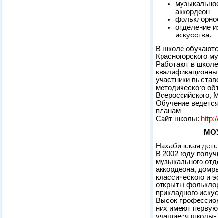
музыкальное:
аккордеон
фольклорно
отделение и
искусства.
В школе обучаютс
Красногорского м
Работают в школе
квалификационных
участники выставо
методического об
Всероссийского, 
Обучение ведется
планам
Сайт школы:
http:
МОУ
Нахабинская детс
В 2002 году полу
музыкального отде
аккордеона, домры
классического и э
открыты фольклор
прикладного искус
Высок профессион
них имеют первую
учащиеся школы- 