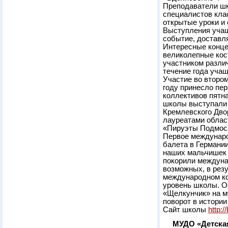
Преподаватели шк
специалистов кла
открытые уроки и
Выступления учащ
событие, доставл
Интересные конце
великолепные кос
участником разли
течение года учащ
Участие во втором
году принесло пе
коллективов пятн
школы выступали 
Кремлевского Дво
лауреатами облас
«Пируэты Подмоск
Первое междунаро
балета в Германии
наших мальчишек 
покорили междуна
возможных, в резу
международном ко
уровень школы. О
«Щелкунчик» на му
поворот в истори
Сайт школы
http:/
МУДО «Детска