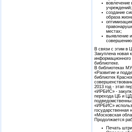
вовлечение 
учреждений;
создание си
образа жизн
оптимизация
правонаруше
местах;
выявление и
совершению
В связи с этим в
Закуплена новая 
информационного 
библиотеке.
В библиотеках МУ
«Развитие и подд
библиотек Красно
совершенствовани
2013 год - этап 
«ИРБИС» - закупк
перехода ЦБ и ЦД
подведомственны
«ИРБИС» использ
государственная н
«Московская обла
Продолжается раб
Печать штри