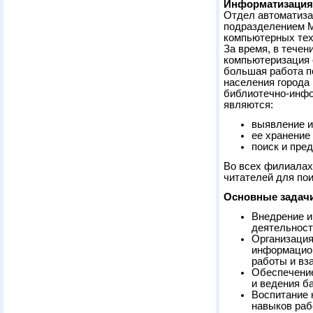
Информатизация 
Отдел автоматиза
подразделением 
компьютерных тех
За время, в течен
компьютеризация 
большая работа п
населения города
библиотечно-инфо
являются:
выявление и
ее хранение
поиск и пре
Во всех филиала
читателей для пои
Основные задачи
Внедрение и
деятельност
Организация
информацион
работы и вз
Обеспечение
и ведения б
Воспитание 
навыков раб