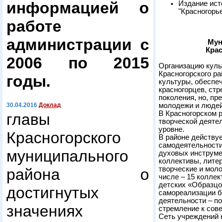
информацией о
Издание ист
"Красногорь
работе
администрации с
Мун
Кра
2006 по 2015
Организацию куль
Красногорского р
годы.
культуры, обеспе
красногорцев, ст
поколения, но, пр
молодежи и людей
30.04.2016
Доклад
В Красногорском 
главы
творческой деяте
уровне.
Красногорского
В районе действу
самодеятельности
муниципального
духовых инструме
коллективы, лите
творческие и мол
района о
числе – 15 колле
детских «Образцо
достигнутых
самореализации 
деятельности – по
значениях
стремление к сов
Сеть учреждений 