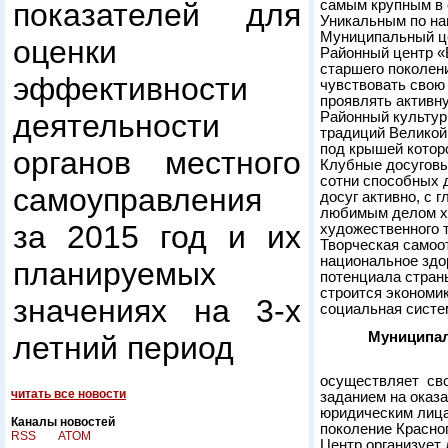
самым крупным в 
показателей для
Уникальным по на
Муниципальный це
оценки
Районный центр «
старшего поколен
эффективности
чувствовать свою
проявлять активн
деятельности
Районный культур
традиций Великой
под крышей котор
органов местного
Клубные досуговы
сотни способных 
самоуправления
досуг активно, с 
любимым делом хо
за 2015 год и их
художественного т
Творческая самоот
национальное здо
планируемых
потенциала страны
строится экономик
значениях на 3-х
социальная систе
Муниципал
летний период
осуществляет сво
читать все новости
заданием на оказ
юридическим лица
Каналы новостей
поколение Красног
RSS
ATOM
Центр организует