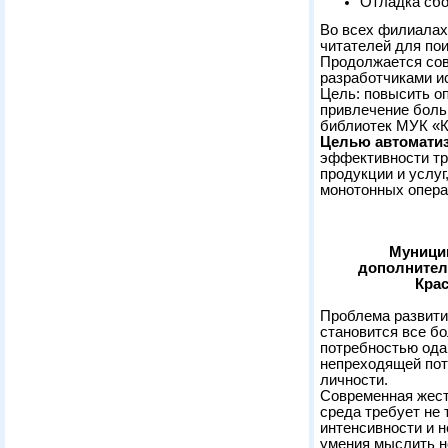
Отладка сбо
Во всех филиала
читателей для пои
Продолжается сов
разработчиками и
Цель: повысить о
привлечение боль
библиотек МУК «
Целью автомати
эффективности тр
продукции и услуг
монотонных опера
Муници
дополнител
Кра
Проблема развити
становится все бо
потребностью ода
непреходящей пот
личности.
Современная жест
среда требует не 
интенсивности и 
умения мыслить н