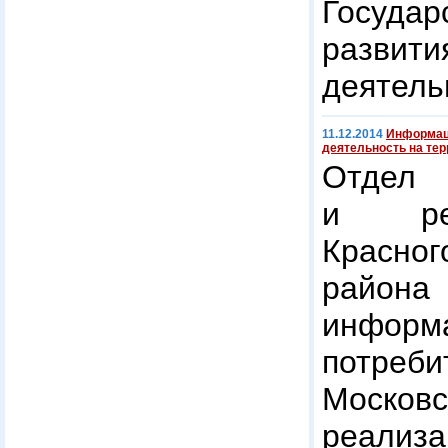
Государ
развит
деятель
11.12.2014
Информац
деятельность на те
Отдел 
и рек
Красно
район
информ
потреб
Московс
реал