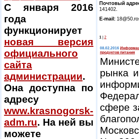
Почтовый адре
С января 2016
141402.
года
E
-
mail
:
18@50.ros
функционирует
1
|
2
новая версия
08.02.2016
Информац
официального
продуктов питания
Минист
сайта
рынка и
администрации
.
информи
Она доступна по
Федерал
адресу
сфере з
www.krasnogorsk-
благо
adm.ru
. На ней вы
Московс
можете