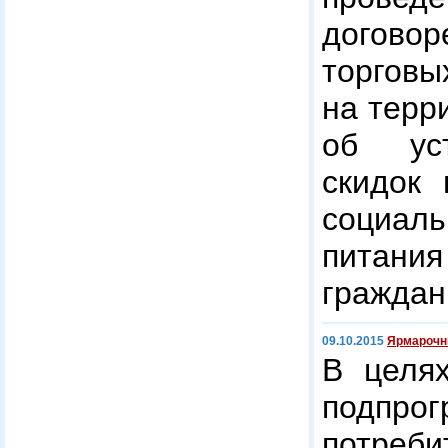
договор
торговы
на терр
об уст
скидок
социал
питания
граждан
09.10.2015
Ярмарочн
В целя
подпр
потреби