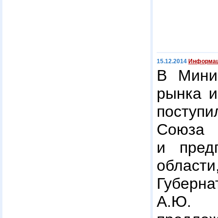
15.12.2014
Информац
В Минис
рынка и
поступи
Союз
и пред
област
Губерн
А.Ю. В