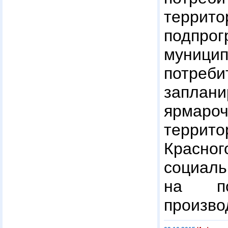
террито
подпро
муницип
потре
запла
ярмароч
террито
Красно
социаль
на по
произво