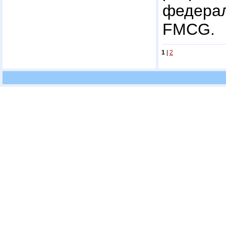
федера
FMCG.
1
|
2