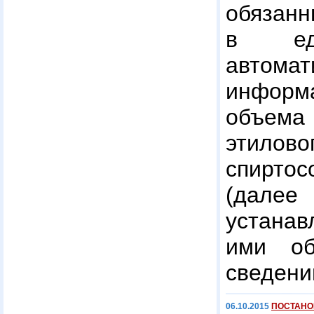
обязанн
в еди
автомат
информ
объема
этилово
спирто
(да
устанав
ими об
сведени
06.10.2015
ПОСТАНОВ