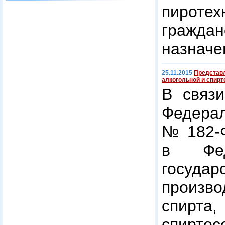
пирот
гражд
назначе
25.11.2015
Представл
алкогольной и спирт
В связ
Федерал
№ 182-
в Фед
госуда
произво
спир
спиртос