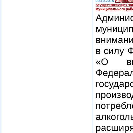
09.10.2015
Информац
осуществляющих заку
муниципального рай
Админи
муници
внимани
в силу 
«О вн
Феде
госуда
произво
потре
алког
расши