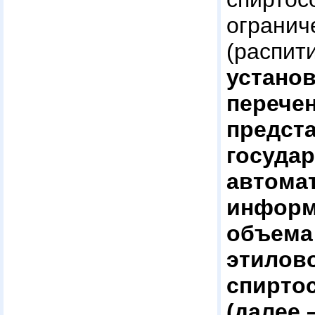
огран
(распит
устан
переч
предст
госуда
автома
информ
объема
этилово
спирто
(далее 