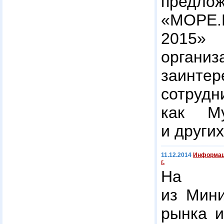
предлож
«МОРЕ.
2015» 
организ
заинте
сотруд
как Му
и други
11.12.2014
Информаци
г.
На о
из Мини
рынка и