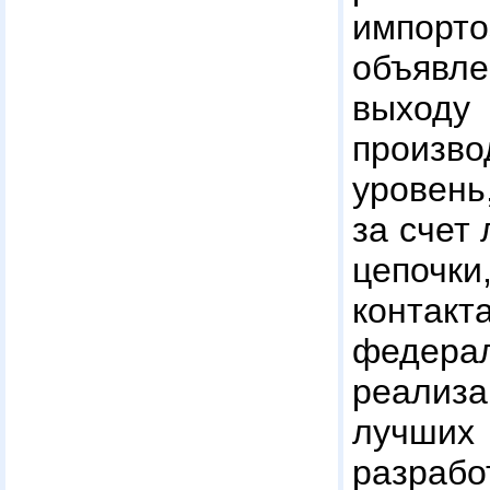
импорт
объявл
выхо
произв
уровень
за счет
цепочки
контак
федера
реализ
лучших
разраб