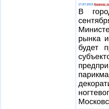
17.07.2015
Конкурс п
В горо
сентябр
Минист
рынка и
будет 
суб
предпр
парикм
декор
ногтев
Московс