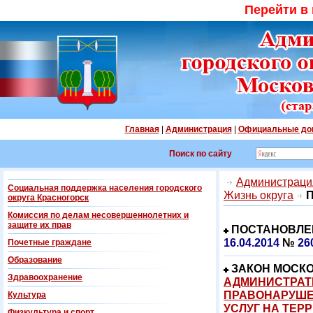
Перейти в
Главная
|
Администрация
|
Официальные до
Поиск по сайту
Администрация
Социальная поддержка населения городского
Жизнь округа
П
округа Красногорск
Комиссия по делам несовершеннолетних и
защите их прав
ПОСТАНОВЛЕ
16.04.2014
№
26
Почетные граждане
Образование
ЗАКОН МОСК
Здравоохранение
АДМИНИСТРАТ
ПРАВОНАРУШЕ
Культура
УСЛУГ НА ТЕР
Физкультура и спорт