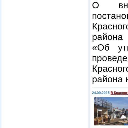
О вне
постан
Красно
района 
«Об ут
проведе
Красно
района 
24.09.2015
В Красног