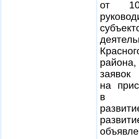
от 10.
руково
субъе
деятел
Красно
района
заявок
на при
в соц
разви
развит
объяв