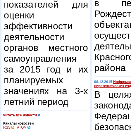
в пе
показателей для
Рождест
оценки
объекта
эффективности
осущ
деятельности
деятел
органов местного
Красно
самоуправления
района
за 2015 год и их
планируемых
08.12.2015
Информаци
пиротехнических из
значениях на 3-х
В целя
летний период
законо
Федера
читать все новости
Каналы новостей
безоп
RSS
ATOM