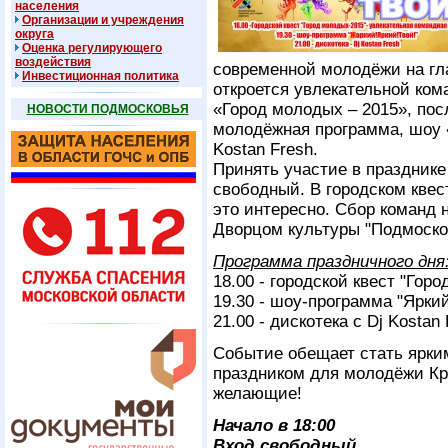
населения
Организации и учреждения
округа
Оценка регулирующего
воздействия
современной молодёжи на гл
Инвестиционная политика
откроется увлекательной ком
«Город молодых – 2015», пос
НОВОСТИ ПОДМОСКОВЬЯ
молодёжная программа, шоу «
Kostan Fresh.
Принять участие в праздник
свободный. В городском квес
это интересно. Сбор команд 
Дворцом культуры "Подмоско
Программа праздничного дня
18.00 - городской квест "Гор
19.30 - шоу-программа "Яркий
21.00 - дискотека с Dj Kostan
Событие обещает стать ярки
праздником для молодёжи Кр
желающие!
Начало в 18:00
Вход свободный