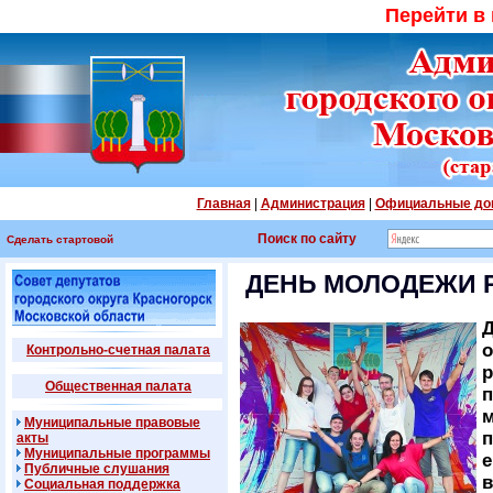
Перейти в
Главная
|
Администрация
|
Официальные до
Поиск по сайту
Сделать стартовой
ДЕНЬ МОЛОДЕЖИ 
Д
о
Контрольно-счетная палата
р
Общественная палата
п
м
Муниципальные правовые
п
акты
Муниципальные программы
е
Публичные слушания
в
Социальная поддержка