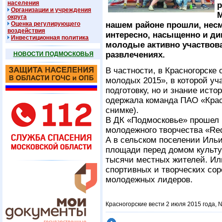
населения
р
Организации и учреждения
М
округа
Оценка регулирующего
нашем районе прошли, нес
воздействия
интересно, насыщенно и ди
Инвестиционная политика
молодые активно участвова
развлечениях.
НОВОСТИ ПОДМОСКОВЬЯ
В частности, в Красногорске
молодых 2015», в которой уч
подготовку, но и знание ист
одержала команда ПАО «Красн
снимке).
В ДК «Подмосковье» прошел
молодежного творчества «Red 
А в сельском поселении Ильи
площади перед домом культу
тысячи местных жителей. Ил
спортивных и творческих сор
молодежных лидеров.
Красногорские вести 2 июля 2015 года, 