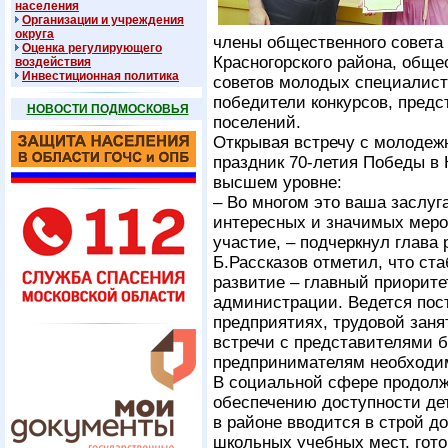
населения
Организации и учреждения
округа
члены общественного совета
Оценка регулирующего
Красногорского района, обще
воздействия
Инвестиционная политика
советов молодых специалисто
победители конкурсов, пред
НОВОСТИ ПОДМОСКОВЬЯ
поселений.
Открывая встречу с молодежн
праздник 70-летия Победы в 
высшем уровне:
– Во многом это ваша заслуг
интересных и значимых меро
участие, – подчеркнул глава
Б.Рассказов отметил, что ст
развитие – главный приорите
администрации. Ведется пос
предприятиях, трудовой заня
встречи с представителями 
предпринимателям необходи
В социальной сфере продолж
обеспечению доступности де
в районе вводится в строй д
школьных учебных мест, гото