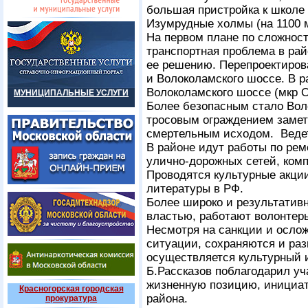
большая пристройка к школе 
Изумрудные холмы (на 1100 м
На первом плане по сложност
транспортная проблема в рай
ее решению. Перепроектирова
и Волоколамского шоссе. В р
Волоколамского шоссе (мкр О
МУНИЦИПАЛЬНЫЕ УСЛУГИ
Более безопасным стало Воло
тросовым ограждением замет
смертельным исходом. Ведет
В районе идут работы по ре
улично-дорожных сетей, комп
Проводятся культурные акции
литературы в РФ.
Более широко и результатив
властью, работают волонтер
Несмотря на санкции и осло
ситуации, сохраняются и ра
осуществляется культурный 
Б.Рассказов поблагодарил уч
жизненную позицию, инициати
Красногорская городская
района.
прокуратура