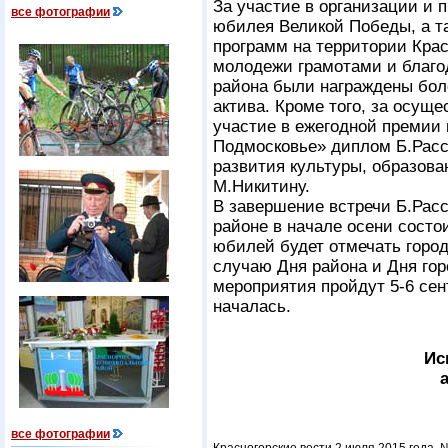
За участие в организации и
все фотографии
юбилея Великой Победы, а т
программ на территории Крас
молодежи грамотами и благо
района были награждены бол
актива. Кроме того, за осущ
участие в ежегодной премии
Подмосковье» диплом Б.Рас
развития культуры, образова
М.Никитину.
В завершение встречи Б.Расс
районе в начале осени состо
юбилей будет отмечать город
случаю Дня района и Дня го
мероприятия пройдут 5-6 сен
началась.
Ис
все фотографии