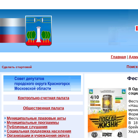
Главная
|
Адми
Поиск
Сделать стартовой
Фес
В Од
соци
Контрольно-счетная палата
Фест
«Наш
Общественная палата
муни
Форм
Муниципальные правовые акты
Фест
Муниципальные программы
В 18
Публичные слушания
брейк
Социальная поддержка населения
Хедл
Организации и учреждения округа