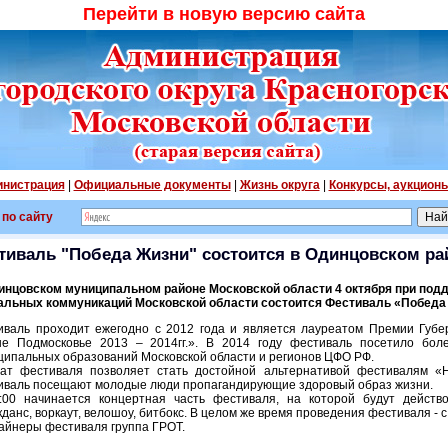
Перейти в новую версию сайта
нистрация
|
Официальные документы
|
Жизнь округа
|
Конкурсы, аукцион
 по сайту
тиваль "Победа Жизни" состоится в Одинцовском ра
инцовском муниципальном районе Московской области 4 октября при под
альных коммуникаций Московской области состоится Фестиваль «Победа
иваль проходит ежегодно с 2012 года и является лауреатом Премии Губе
е Подмосковье 2013 – 2014гг.». В 2014 году фестиваль посетило бол
ципальных образований Московской области и регионов ЦФО РФ.
ат фестиваля позволяет стать достойной альтернативой фестивалям «
иваль посещают молодые люди пропагандирующие здоровый образ жизни.
:00 начинается концертная часть фестиваля, на которой будут действ
данс, воркаут, велошоу, битбокс. В целом же время проведения фестиваля - с
айнеры фестиваля группа ГРОТ.