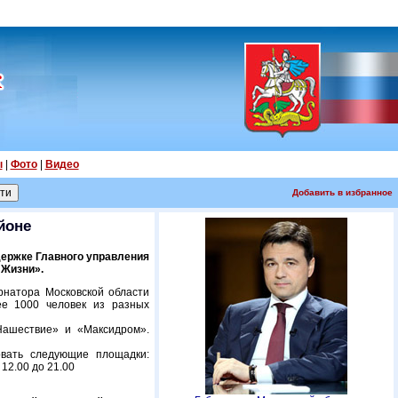
ы
|
Фото
|
Видео
Добавить в избранное
йоне
держке Главного управления
 Жизни».
рнатора Московской области
ее 1000 человек из разных
Нашествие» и «Максидром».
овать следующие площадки:
 12.00 до 21.00