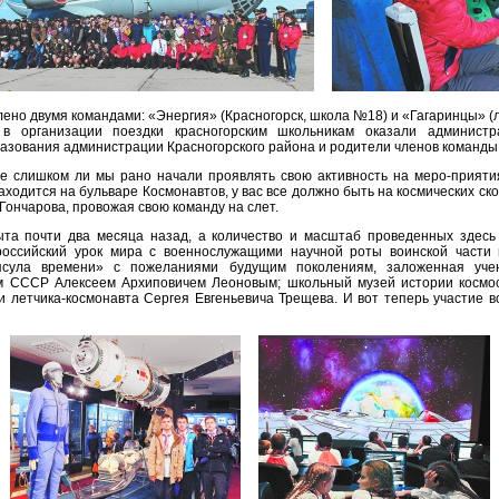
ено двумя командами: «Энергия» (Красногорск, школа №18) и «Гагаринцы» (л
 в организации поездки красногорским школьникам оказали администр
разования администрации Красногорского района и родители членов команды
е слишком ли мы рано начали проявлять свою активность на меро-приятия
ходится на бульваре Космонавтов, у вас все должно быть на космических скор
Гончарова, провожая свою команду на слет.
ыта почти два месяца назад, а количество и масштаб проведенных здесь
российский урок мира с военнослужащими научной роты воинской части 
апсула времени» с пожеланиями будущим поколениям, заложенная уче
м СССР Алексеем Архиповичем Леоновым; школьный музей истории космо
 летчика-космонавта Сергея Евгеньевича Трещева. И вот теперь участие 