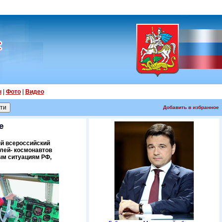
ы
|
Фото
|
Видео
Добавить в избранное
е
ый всероссийский
лей- космонавтов
ым ситуациям РФ,