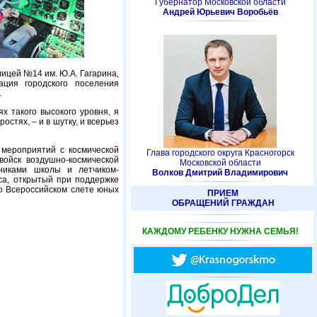
Губернатор Московской области
Андрей Юрьевич Воробьёв
ицей №14 им. Ю.А. Гагарина,
ация городского поселения
.
х такого высокого уровня, я
остях, – и в шутку, и всерьез
 мероприятий с космической
Глава городского округа Красногорск
войск воздушно-космической
Московской области
никами школы и летчиком-
Волков Дмитрий Владимирович
са, открытый при поддержке
во Всероссийском слете юных
ПРИЕМ
ОБРАЩЕНИЙ ГРАЖДАН
КАЖДОМУ РЕБЕНКУ НУЖНА СЕМЬЯ!