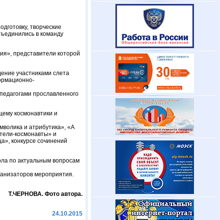
одготовку, творческие
объединились в команду
гия», представители которой
ение участниками слета
ормационно-
и педагогами прославленного
щему космонавтики и
мволика и атрибутика», «А
атели-космонавты» и
ца», конкурсе сочинений
ола по актуальным вопросам
ганизаторов мероприятия.
Т.ЧЕРНОВА. Фото автора.
24.10.2015