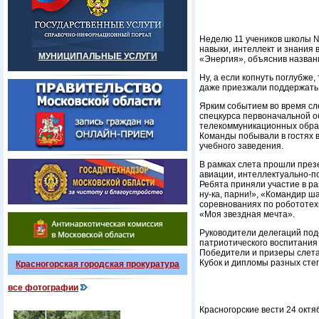
Неделю 11 учеников школы №
навыки, интеллект и знания 
МУНИЦИПАЛЬНЫЕ УСЛУГИ
«Энергия», объяснив название
Ну, а если копнуть поглубже
даже приезжали поддержать 
Ярким событием во время сл
спецкурса первоначальной 
телекоммуникационных образ
Команды побывали в гостях в
учебного заведения.
В рамках слета прошли през
авиации, интеллектуально-п
Ребята приняли участие в р
ну-ка, парни!», «Командир 
соревнованиях по робототех
«Моя звездная мечта».
Руководители делегаций под
патриотического воспитания
Победители и призеры слета
Кубок и дипломы разных сте
Красногорская городская прокуратура
все фотографии
Красногорские вести 24 октя