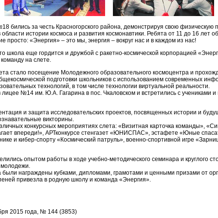
18 бились за честь Красногорского района, демонстрируя свою физическую п
в области истории космоса и развития космонавтики. Ребята от 11 до 16 лет 
 просто: «Энергия» – это мы, энергия – вокруг нас и в каждом из нас!
, то школа еще гордится и дружбой с ракетно-космической корпорацией «Энер
команду на слете.
ета стало посещение Молодежного образовательного космоцентра и прохожд
общекосмической подготовки школьников с использованием современных инф
овательных технологий, в том числе технологии виртуальной реальности.
 лицее №14 им. Ю.А. Гагарина в пос. Чкаловском и встретились с учениками 
ентация и защита исследовательских проектов, посвященных истории и буду
ознавательные викторины.
азличных конкурсных мероприятиях слета: «Визитная карточка команды», «Си
шагает впереди!», АРТконкурсе стенгазет «ЮНИСПАС», эстафете «Юные спас
нике и кибер-спорту «Космический патруль», военно-спортивной игре «Зарни
елились опытом работы в ходе учебно-методического семинара и круглого ст
 молодежи.
 были награждены кубками, дипломами, грамотами и ценными призами от ор
пеней привезла в родную школу и команда «Энергия».
бря 2015 года, № 144 (3853)