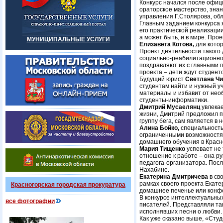
Конкурс начался после офиц
ораторское мастерство, зна
управления Г.Столярова, о
Главным заданием конкурса я
его практической реализации
а может быть, и в мире. Про
МУНИЦИПАЛЬНЫЕ УСЛУГИ
Елизавета Котова,
для котор
Проект деятельности такого
социально-реабилитационного
поздравляют их с главными 
проекта – дети ждут студент
Будущий юрист
Светлана Ч
студентам найти и нужный у
материалы и избавит от необ
студенты-информатики.
Дмитрий Мусаелянц
увлекае
жизни, Дмитрий предложил пр
группу бега, сам является в 
Алина Бойко,
специальность
ограниченными возможностям
домашнего обучения в Красн
Мария Тищенко
успевает не 
отношение к работе – она р
педагога-организатора. Посл
Нахабине.
Екатерина Дмитричева
в св
рамках своего проекта Екате
Красногорская городская прокуратура
домашнее печенье или конфе
В конкурсе интеллектуальных
все фотографии
писателей. Представляли та
исполнявших песни о любви. 
Как уже сказано выше, «Сту