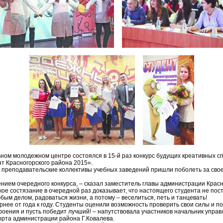
ном молодежном центре состоялся в 15-й раз конкурс будущих креативных сп
т Красногорского района 2015».
и преподавательские коллективы учебных заведений пришли поболеть за свое
ением очередного конкурса, – сказал заместитель главы администрации Крас
кое состязание в очередной раз доказывает, что настоящего студента не пост
юбым делом, радоваться жизни, а потому – веселиться, петь и танцевать!
рнее от года к году. Студенты оценили возможность проверить свои силы и п
оения и пусть победит лучший! – напутствовала участников начальник управ
орта администрации района Г.Ковалева.