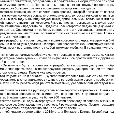
иальных приветствий, поздравлений и представления жюри, которое по спра
ния и умения студентов. Председательствовала в жюри ведущий инспектор о
бладающая большим опытом в проведении молодежных конкурсов.
вляется, конечно, защита собственного проекта, который показывает, наскол
, как ориентируются в социально-экономических вопросах текущей жизни в св
екты и в этом году были индивидуальными, оригинальными, воплощаемыми в ж
ой приоритетными являются семейные ценности, – руководитель волонтерск
 движения она и представила. Студенты Красногорского медучилища дружат с
 центра. Они приходят к ребятам запросто в гости, устраивают вместе с ни
праздниками нашей страны, организуют разные тематические встречи. Главн
ов, им с ними хорошо.
ирва
разработала проект создания в рамках своего колледжа электронной биб
чебник, и ссылку на документ. Электронная библиотека сконцентрирует необ
ходимости постоянно носить с собой тяжелые учебники. В создании нужного 
тся спортом, каждую свободную минуту проводит в тренажерном зале. Как ст
оект, уже реализуемый, «Убеги от инфаркта». Все просто: вместе с друзьям
ней инструктором.
 «Экономика и бухгалтерский учет», разработала программу доступности обр
и. Алина просчитала, какие потребуются ресурсы для организации стациона
огорском колледже. Проект уже реализуется.
только учиться, но и работать – культорганизатором в КДК «Мечта» в Нахаби
уководитель школы аниматоров «Шанс», в которой можно освоить профессию 
е этой школы ребята могут работать вожатыми, уже сейчас они участвуют в 
оем филиале является руководителем волонтерского направления. В целях ох
рина осенью провела акцию «Сигаретку – на конфетку». Студентам предлагал
ты. В акции приняли участие более 200 человек.
 тестов в связи с Годом литературы в России преобладали вопросы о жизни и
кже свое учебное заведение в творческой рекламной форме. Звонко проходил
Все работали так увлеченно, что не замечали времени.
денткой Красногорского района 2015» стала Елизавета Котова. Второй год п