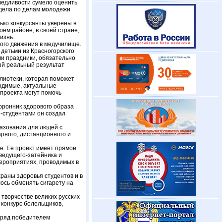
ведливости сумело оценить
тдела по делам молодежи
ько конкурсанты уверены в
оем районе, в своей стране,
изнь.
ого движения в медучилище.
 детьми из Красногорского
ми праздники, обязательно
ый реальный результат
лиотеки, которая поможет
ходимые, актуальные
проекта могут помочь
оронник здорового образа
и-студентами он создал
азования для людей с
рного, дистанционного и
не. Ее проект имеет прямое
ведущего-затейника и
мероприятиях, проводимых в
раны здоровья студентов и в
ось обменять сигарету на
 творчестве великих русских
 конкурс болельщиков,
одряд победителем