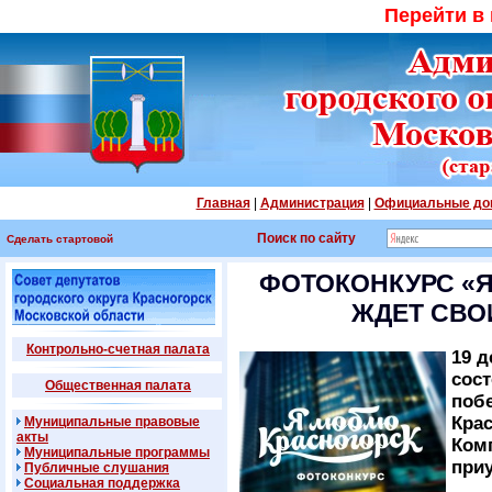
Перейти в
Главная
|
Администрация
|
Официальные до
Поиск по сайту
Сделать стартовой
ФОТОКОНКУРС «Я
ЖДЕТ СВО
Контрольно-счетная палата
19 д
сос
Общественная палата
поб
Крас
Муниципальные правовые
акты
Ком
Муниципальные программы
при
Публичные слушания
Социальная поддержка