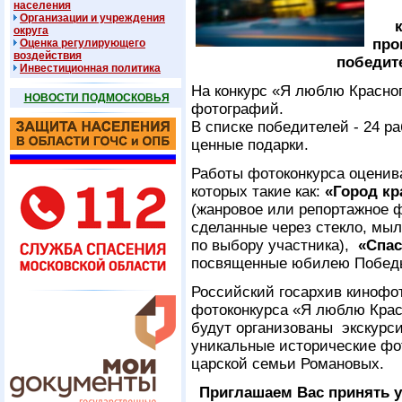
населения
Организации и учреждения
округа
про
Оценка регулирующего
воздействия
победит
Инвестиционная политика
На конкурс «Я люблю Красног
НОВОСТИ ПОДМОСКОВЬЯ
фотографий.
В списке победителей - 24 р
ценные подарки.
Работы фотоконкурса оценив
которых такие как:
«Город кр
(жанровое или репортажное 
сделанные через стекло, мы
по выбору участника),
«Спас
посвященные юбилею Победы 
Российский госархив кинофо
фотоконкурса «Я люблю Красн
будут организованы экскурси
уникальные исторические фот
царской семьи Романовых.
Приглашаем Вас принять у