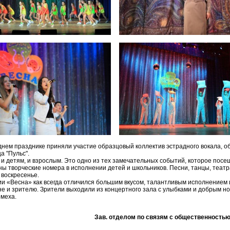
нем празднике приняли участие образцовый коллектив эстрадного вокала, о
а "Пульс".
и детям, и взрослым. Это одно из тех замечательных событий, которое посе
 творческие номера в исполнении детей и школьников. Песни, танцы, театра
 воскресенье.
и «Весна» как всегда отличился большим вкусом, талантливым исполнением и
не и зрителю. Зрители выходили из концертного зала с улыбками и добрым н
омеха.
Зав. отделом по связям с общественность