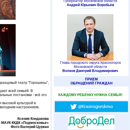
Губернатор Московской области
Андрей Юрьевич Воробьёв
Глава городского округа Красногорск
Московской области
Волков Дмитрий Владимирович
ПРИЕМ
бразцовый театр "Горошины",
ОБРАЩЕНИЙ ГРАЖДАН
щают всей семьёй. В
льные постановки - всё это
КАЖДОМУ РЕБЕНКУ НУЖНА СЕМЬЯ!
 высокой культурой в
овогодним настроением,
Ксения Кондакова
ю МАУК ККДК «Подмосковье»
Фото Валерий Цуркан