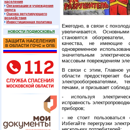
населения
Организации и учреждения
округа
Оценка регулирующего
воздействия
Инвестиционная политика
Ежегодно, в связи с похоло
увеличивается. Основным
НОВОСТИ ПОДМОСКОВЬЯ
становятся обогреватели,
качества, не имеющие се
одновременное использован
значительным электричес
массовым повреждениям элек
В связи с этим, Главное 
области предостерегает б
электрообогревателями, 
печами, и призывает соблюд
- используя электрическ
исправность электропроводк
приборов;
- не стоит пользоваться 
Избегайте перегрузки элект
нескольких потребителей;